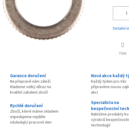
Detailní 
TISK
Garance doručení
Nová akce každý t
Na přepravě nám záleží.
Každý týden pro Vás
Klademe velký důraz na
připravíme novou zaj
kvalitní zabalení zboží
akci
Specialista na
Rychlé doručení
bezpečnostní tech
Zboží, které máme skladem
Nabízíme produkty kva
expedujeme nejdéle
výrobců bezpečnostn
následující pracovní den
technologií