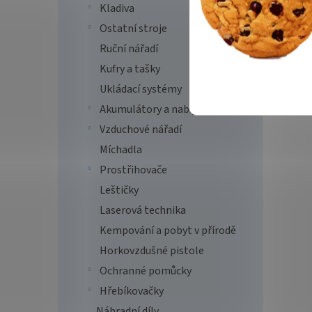
Kladiva
Ostatní stroje
Ruční nářadí
Kufry a tašky
Ukládací systémy
Akumulátory a nabíječky
Vzduchové nářadí
Míchadla
Prostřihovače
Leštičky
Laserová technika
Kempování a pobyt v přírodě
Horkovzdušné pistole
Ochranné pomůcky
Hřebíkovačky
Náhradní díly