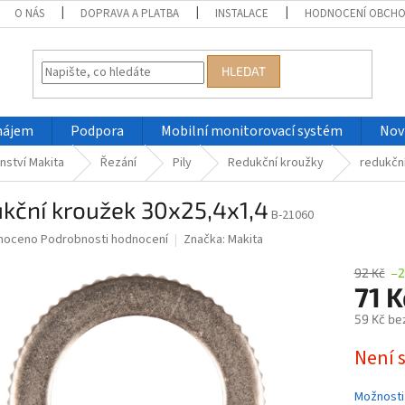
O NÁS
DOPRAVA A PLATBA
INSTALACE
HODNOCENÍ OBCH
HLEDAT
nájem
Podpora
Mobilní monitorovací systém
Nov
nství Makita
Řezání
Pily
Redukční kroužky
redukčn
kční kroužek 30x25,4x1,4
B-21060
né
noceno
Podrobnosti hodnocení
Značka:
Makita
ní
u
92 Kč
–2
71 
59 Kč be
Měrná
Není 
ek.
cena:
Možnosti