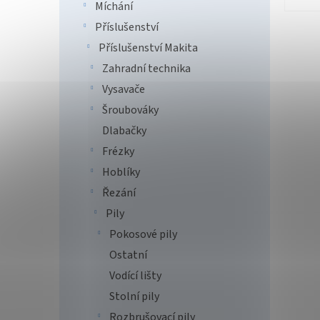
Míchání
Příslušenství
Příslušenství Makita
Zahradní technika
Vysavače
Šroubováky
Dlabačky
Frézky
Hoblíky
Řezání
Pily
Pokosové pily
Ostatní
Vodící lišty
Stolní pily
Rozbrušovací pily