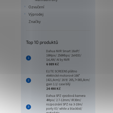
Ozvučení
Výprodej
Značky
Top 10 produktů
Dahua NVR Smart 16xIP/
16Mpix/ 256Mbps/ 2xHDD/
1xLAN/ AI by NVR
6 089 Kč
ELITE SCREENS plátno
elektrické motorové 166"
(421,6cm)/ 16:9/ 205,7×365,8cm/
gain 1.1/ case bílý
24 490 Kč
Dahua SPZ vjezdová kamera
4Mpix/ 2.7-12mm/ IR30m/
rozpoznání SPZ na 3-10m/
porty IO/ white a blacklist/