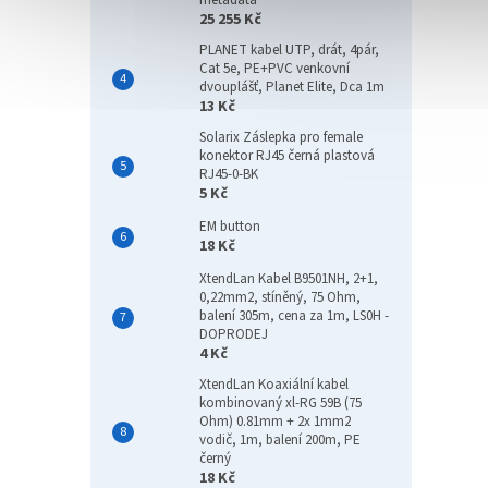
metadata
25 255 Kč
PLANET kabel UTP, drát, 4pár,
Cat 5e, PE+PVC venkovní
dvouplášť, Planet Elite, Dca 1m
13 Kč
Solarix Záslepka pro female
konektor RJ45 černá plastová
RJ45-0-BK
5 Kč
EM button
18 Kč
XtendLan Kabel B9501NH, 2+1,
0,22mm2, stíněný, 75 Ohm,
balení 305m, cena za 1m, LS0H -
DOPRODEJ
4 Kč
XtendLan Koaxiální kabel
kombinovaný xl-RG 59B (75
Ohm) 0.81mm + 2x 1mm2
vodič, 1m, balení 200m, PE
černý
18 Kč