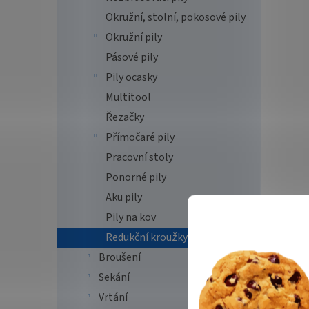
Okružní, stolní, pokosové pily
Okružní pily
Pásové pily
Pily ocasky
Multitool
Řezačky
Přímočaré pily
Pracovní stoly
Ponorné pily
Aku pily
Pily na kov
Redukční kroužky
Broušení
Sekání
Vrtání