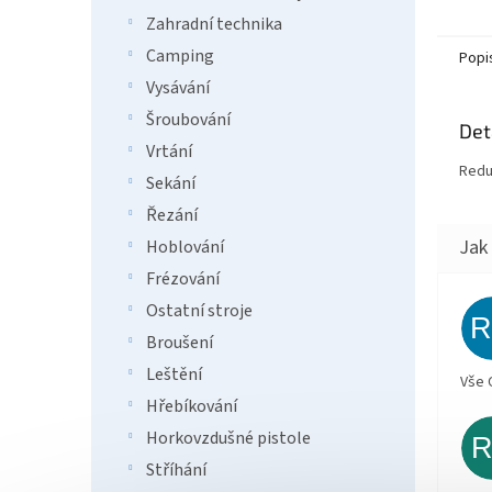
Zahradní technika
Camping
Popi
Vysávání
Šroubování
Det
Vrtání
Redu
Sekání
Řezání
Hoblování
Frézování
Ostatní stroje
Broušení
Leštění
Vše 
Hřebíkování
Horkovzdušné pistole
Stříhání