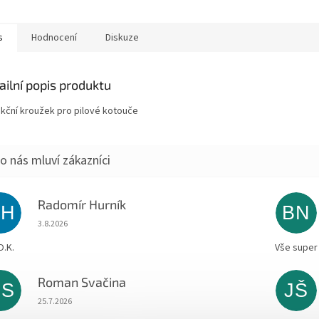
s
Hodnocení
Diskuze
ailní popis produktu
kční kroužek pro pilové kotouče
Radomír Hurník
RH
BN
Hodnocení obchodu je 5 z 5 hvězdiček.
3.8.2026
O.K.
Vše super
Roman Svačina
RS
JŠ
Hodnocení obchodu je 5 z 5 hvězdiček.
25.7.2026