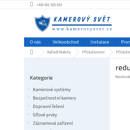
Přejít
+420 601 505 003
na
obsah
O nás
Velkoobchod
Instalace
Pro
Domů
Nářadí Makita
Příslušenství
Přísluše
P
redu
o
Přeskočit
s
Průměr
Neohod
Kategorie
kategorie
t
hodnoce
r
produkt
Kamerové systémy
a
je
Bezpečnostní kamery
0,0
n
z
n
Dopravní řešení
5
í
Síťové prvky
hvězdič
p
Záznamová zařízení
a