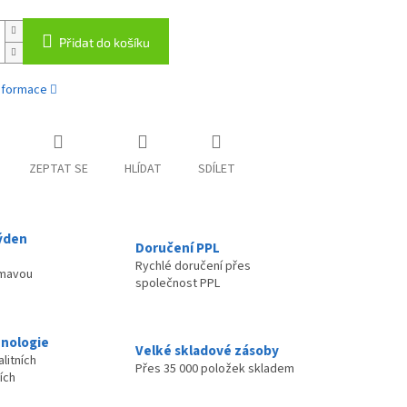
Přidat do košíku
informace
ZEPTAT SE
HLÍDAT
SDÍLET
ýden
Doručení PPL
Rychlé doručení přes
ímavou
společnost PPL
nologie
Velké skladové zásoby
litních
Přes 35 000 položek skladem
ích