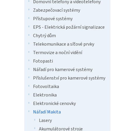
n
Domovní telefony a videotelefony
e
Zabezpečovací systémy
l
Přístupové systémy
EPS - Elektrická požární signalizace
Chytrý dům
Telekomunikace a síťové prvky
Termovize a noční vidění
Fotopasti
Nářadí pro kamerové systémy
Příslušenství pro kamerové systémy
Fotovoltaika
Elektronika
Elektronické cenovky
Nářadí Makita
Lasery
Akumulátorové stroje