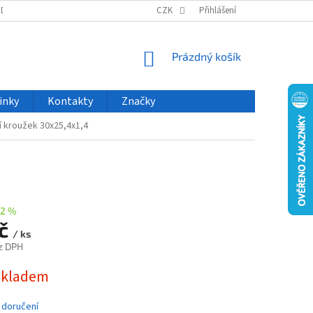
ODU
NOVINKY
VELKOOBCHOD
CZK
ČASTO KLADENÉ DOTAZY
Přihlášení
NÁKUPNÍ
Prázdný košík
KOŠÍK
inky
Kontakty
Značky
í kroužek 30x25,4x1,4
2 %
Kč
/ ks
z DPH
skladem
 doručení