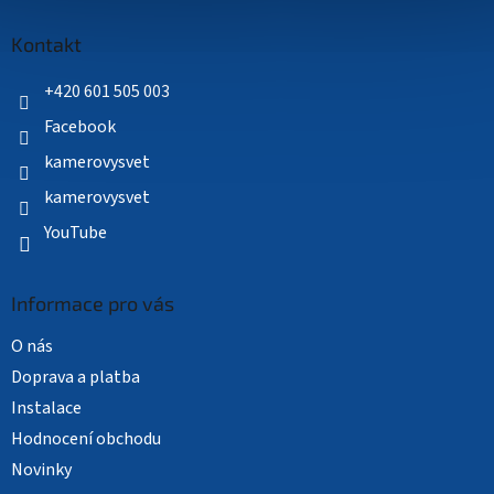
p
a
Kontakt
t
í
+420 601 505 003
Facebook
kamerovysvet
kamerovysvet
YouTube
Informace pro vás
O nás
Doprava a platba
Instalace
Hodnocení obchodu
Novinky