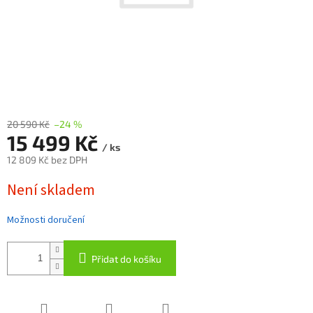
20 590 Kč
–24 %
15 499 Kč
/ ks
12 809 Kč bez DPH
Měrná
Není skladem
cena:
Možnosti doručení
Přidat do košíku