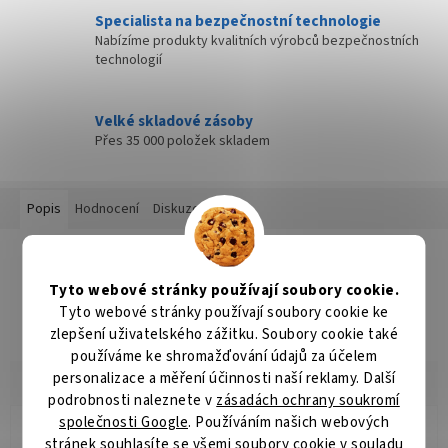
Specialista na bezpečnostní technologie
Nabízíme produkty kvalitních výrobců bezpečnostních
technologií
Velké skladové zásoby
Přes 35 000 položek skladem
Popis
Hodnocení
Diskuze
Detailní popis produktu
Tyto webové stránky používají soubory cookie.
Popis produktu není dostupný
Tyto webové stránky používají soubory cookie ke
zlepšení uživatelského zážitku. Soubory cookie také
používáme ke shromažďování údajů za účelem
personalizace a měření účinnosti naší reklamy. Další
podrobnosti naleznete v
zásadách ochrany soukromí
společnosti Google
. Používáním našich webových
Jana Koukalová
stránek souhlasíte se všemi soubory cookie v souladu