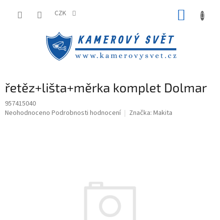
Přejít
NÁKUP
na
CZK
obsah
KOŠÍK
řetěz+lišta+měrka komplet Dolmar
957415040
Průměrné
Neohodnoceno
Podrobnosti hodnocení
Značka:
Makita
hodnocení
produktu
je
0,0
z
5
hvězdiček.