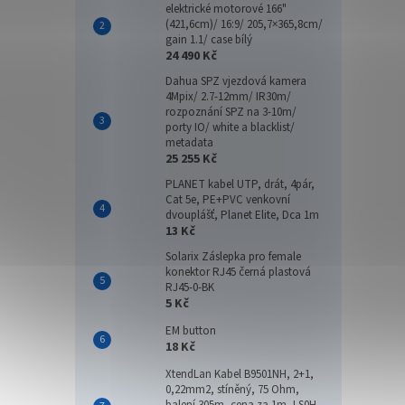
elektrické motorové 166"
(421,6cm)/ 16:9/ 205,7×365,8cm/
gain 1.1/ case bílý
24 490 Kč
Dahua SPZ vjezdová kamera
4Mpix/ 2.7-12mm/ IR30m/
rozpoznání SPZ na 3-10m/
porty IO/ white a blacklist/
metadata
25 255 Kč
PLANET kabel UTP, drát, 4pár,
Cat 5e, PE+PVC venkovní
dvouplášť, Planet Elite, Dca 1m
13 Kč
Solarix Záslepka pro female
konektor RJ45 černá plastová
RJ45-0-BK
5 Kč
EM button
18 Kč
XtendLan Kabel B9501NH, 2+1,
0,22mm2, stíněný, 75 Ohm,