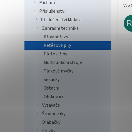
Míchání
Vše 
Příslušenství
Příslušenství Makita
Zahradní technika
Křovinořezy
Řetězové pily
Plotostřihy
Multifunkční stroje
Tlakové myčky
Sekačky
Ostatní
Ofukovače
Vysavače
Šroubováky
Dlabačky
Frézky