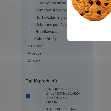
Laserová technika
Kempování a pobyt v přírodě
Horkovzdušné pistole
Ochranné pomůcky
Hřebíkovačky
Náhradní díly
Ozvučení
Výprodej
Značky
Top 10 produktů
Dahua NVR Smart 16xIP/
16Mpix/ 256Mbps/ 2xHDD/
1xLAN/ AI by NVR
6 089 Kč
ELITE SCREENS plátno