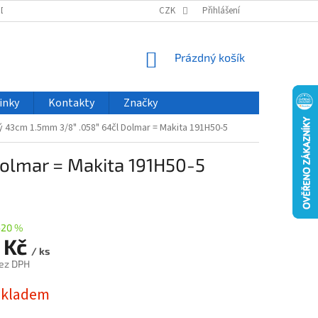
ODU
NOVINKY
VELKOOBCHOD
CZK
ČASTO KLADENÉ DOTAZY
Přihlášení
NÁKUPNÍ
Prázdný košík
KOŠÍK
inky
Kontakty
Značky
ý 43cm 1.5mm 3/8" .058" 64čl Dolmar = Makita 191H50-5
Dolmar = Makita 191H50-5
–20 %
 Kč
/ ks
ez DPH
skladem