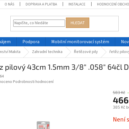
O NÁS
DOPRAVA A PLATBA
INSTALACE
HODNOCENÍ OBCH
HLEDAT
nájem
Podpora
Mobilní monitorovací systém
Nov
nství Makita
Zahradní technika
Řetězové pily
řetěz pilov
z pilový 43cm 1.5mm 3/8" .058" 64čl 
64
né
noceno
Podrobnosti hodnocení
ní
u
583 Kč
466
385 Kč b
Měrná
Není 
ek.
cena: