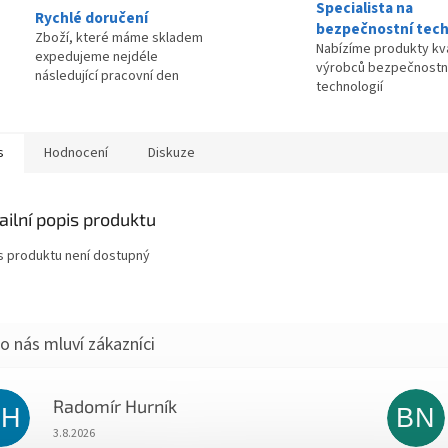
Specialista na
Rychlé doručení
bezpečnostní tech
Zboží, které máme skladem
Nabízíme produkty kva
expedujeme nejdéle
výrobců bezpečnostn
následující pracovní den
technologií
s
Hodnocení
Diskuze
ailní popis produktu
s produktu není dostupný
Radomír Hurník
RH
BN
Hodnocení obchodu je 5 z 5 hvězdiček.
3.8.2026