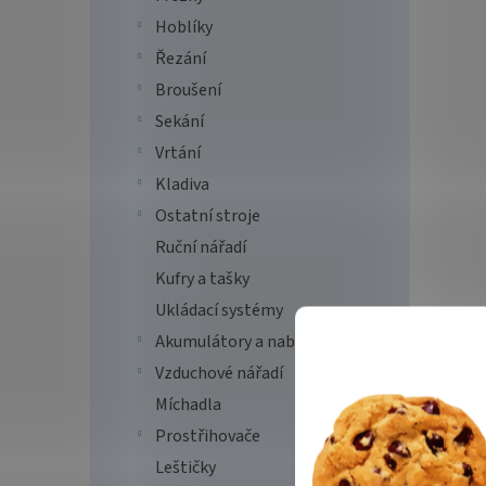
Hoblíky
Řezání
Broušení
Sekání
Vrtání
Kladiva
Ostatní stroje
Ruční nářadí
Kufry a tašky
Ukládací systémy
Akumulátory a nabíječky
Vzduchové nářadí
Míchadla
Prostřihovače
Leštičky