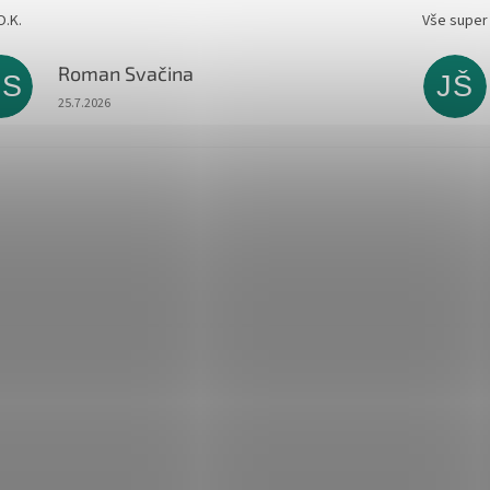
O.K.
Vše super
Roman Svačina
RS
JŠ
Hodnocení obchodu je 5 z 5 hvězdiček.
25.7.2026