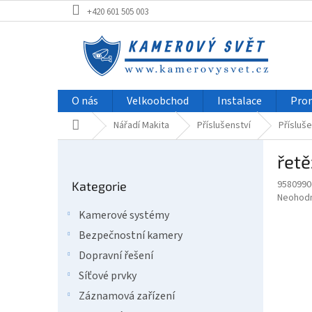
Přejít
+420 601 505 003
na
obsah
O nás
Velkoobchod
Instalace
Pro
Domů
Nářadí Makita
Příslušenství
Přísluše
P
řetě
o
Přeskočit
s
9580990
Kategorie
kategorie
t
Průměr
Neohod
r
hodnoce
Kamerové systémy
a
produkt
Bezpečnostní kamery
je
n
0,0
n
Dopravní řešení
z
í
Síťové prvky
5
p
hvězdič
Záznamová zařízení
a