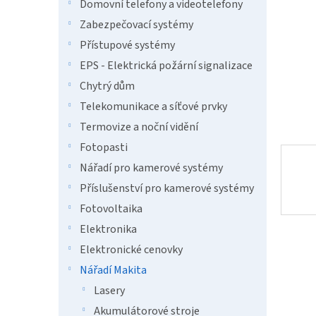
n
Domovní telefony a videotelefony
e
Zabezpečovací systémy
l
Přístupové systémy
EPS - Elektrická požární signalizace
Chytrý dům
Telekomunikace a síťové prvky
Termovize a noční vidění
Fotopasti
Nářadí pro kamerové systémy
Příslušenství pro kamerové systémy
Fotovoltaika
Elektronika
Elektronické cenovky
Nářadí Makita
Lasery
Akumulátorové stroje