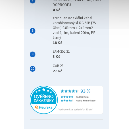
balení 305m, cena za 1m, LS0H -
DOPRODEJ
4 Kč
XtendLan Koaxiální kabel
kombinovaný xl-RG 59B (75
Ohm) 0.81mm + 2x 1mm2
vodič, 1m, balení 200m, PE
černý
18 Kč
SAM-252.21
3 Kč
CAB 28
27 Kč