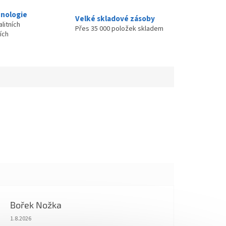
nologie
Velké skladové zásoby
litních
Přes 35 000 položek skladem
ích
Bořek Nožka
Hodnocení obchodu je 5 z 5 hvězdiček.
1.8.2026