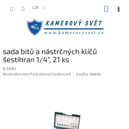
Přejít
NÁKUP
na
CZK
obsah
KOŠÍK
sada bitů a nástrčných klíčů
šestihran 1/4", 21 ks
B-54081
Průměrné
Neohodnoceno
Podrobnosti hodnocení
Značka:
Makita
hodnocení
produktu
je
0,0
z
5
hvězdiček.