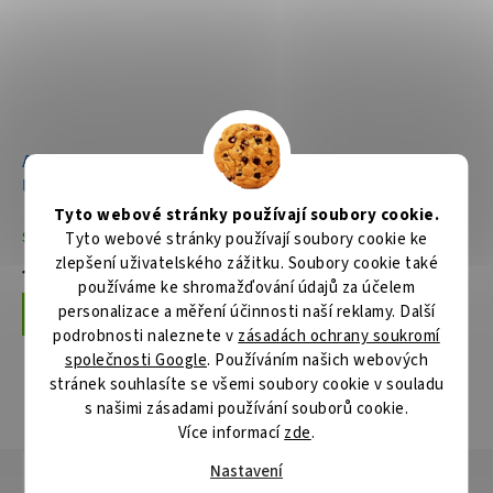
Aku rázový utahovák 1/2"
Aku rázový utahovák 1/2"
Li-ion LXT 18V/5,0Ah
Li-ion LXT 18V, bez aku Z
Tyto webové stránky používají soubory cookie.
Skladem
Skladem
Tyto webové stránky používají soubory cookie ke
zlepšení uživatelského zážitku. Soubory cookie také
15 514 Kč
8 946 Kč
používáme ke shromažďování údajů za účelem
personalizace a měření účinnosti naší reklamy. Další
Do košíku
Do košíku
podrobnosti naleznete v
zásadách ochrany soukromí
společnosti Google
. Používáním našich webových
stránek souhlasíte se všemi soubory cookie v souladu
s našimi zásadami používání souborů cookie.
ZOBRAZIT VŠECHNY SOUVISEJÍCÍ PRODUKTY
Více informací
zde
.
Nastavení
Popis
Hodnocení
Diskuze