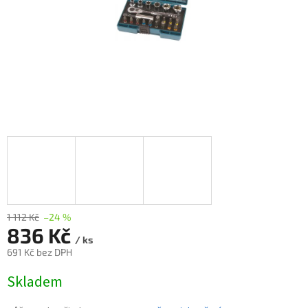
1 112 Kč
–24 %
836 Kč
/ ks
691 Kč bez DPH
Měrná
Skladem
cena: