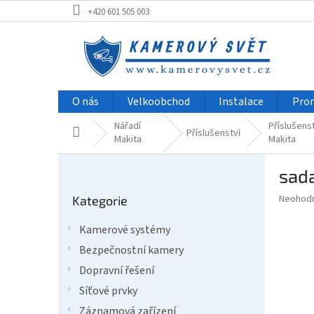
Přejít
+420 601 505 003
na
obsah
O nás
Velkoobchod
Instalace
Pro
Nářadí
Příslušens
Domů
Příslušenství
Makita
Makita
P
sada
o
Přeskočit
s
Průměr
Neohod
Kategorie
kategorie
t
hodnoce
r
produkt
Kamerové systémy
a
je
Bezpečnostní kamery
0,0
n
z
n
Dopravní řešení
5
í
Síťové prvky
hvězdič
p
Záznamová zařízení