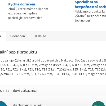
Specialista na
Rychlé doručení
bezpečnostní tech
Zboží, které máme skladem
Nabízíme produkty kva
expedujeme nejdéle
výrobců bezpečnostn
následující pracovní den
technologií
s
Hodnocení
Diskuze
ailní popis produktu
 obsahuje 62 ks vrtáků a bitů dodávaných v Makpacu. Součástí sady je držák 
HSS-G 3, 4, 5, 6, 8 a 10 mm, vrtáky do dřeva 3, 4, 5, 6, 8 a 10 mm, vrtáky do 
PZ0, PZ1, PZ2 (2 ks), PZ3, T10, T15 (2 ks), T20 (2 ks), T25 (2 ks), T27, T30 
,5 mm, SL 1 x 5,5 mm, SL 1,2 x 6,5 mm, HEX3, HEX4, HEX5, HEX6, magnetické n
Radomír Hurník