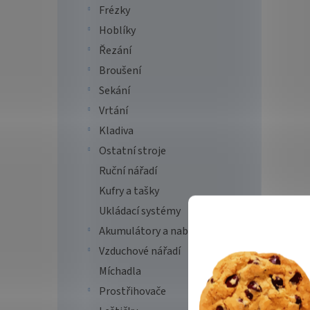
Frézky
Hoblíky
Řezání
Broušení
Sekání
Vrtání
Kladiva
Ostatní stroje
Ruční nářadí
Kufry a tašky
Ukládací systémy
Akumulátory a nabíječky
Vzduchové nářadí
Míchadla
Prostřihovače