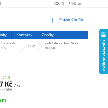
ODU
NOVINKY
VELKOOBCHOD
CZK
ČASTO KLADENÉ DOTAZY
Přihlášení
NÁKUPNÍ
Prázdný košík
KOŠÍK
inky
Kontakty
Značky
Standardní
sada bitů a vrtáků 62 ks,
Sady
bity
Makpac
–24 %
27 Kč
/ ks
 bez DPH
dem