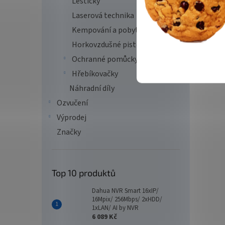
Leštičky
Laserová technika
Kempování a pobyt v přírodě
Horkovzdušné pistole
Ochranné pomůcky
Hřebíkovačky
Náhradní díly
Ozvučení
Výprodej
Značky
Top 10 produktů
Dahua NVR Smart 16xIP/
16Mpix/ 256Mbps/ 2xHDD/
1xLAN/ AI by NVR
6 089 Kč