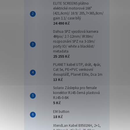
ELITE SCREENS plátno
elektrické motorové 166"
(421,6cm)/ 16:9/ 205,7×365,8cm/
gain 1.1/ case bílý
24 490 Kč
Dahua SPZ vjezdová kamera
4Mpix/ 2.7-12mm/ IR30m/
rozpoznání SPZ na 3-10m/
porty IO/ white a blacklist/
metadata
25 255 Kč
PLANET kabel UTP, drát, 4pár,
Cat 5e, PE+PVC venkovní
dvouplášť, Planet Elite, Dca 1m
13 Kč
Solarix Záslepka pro female
konektor RJ45 černá plastová
RJ45-0-BK
5 Kč
EM button
18 Kč
XtendLan Kabel B9501NH, 2+1,