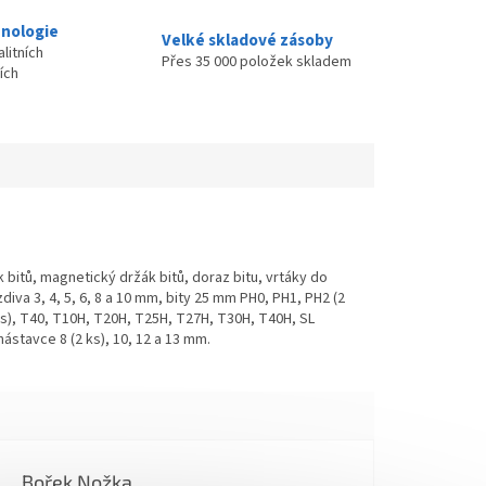
nologie
Velké skladové zásoby
litních
Přes 35 000 položek skladem
ích
bitů, magnetický držák bitů, doraz bitu, vrtáky do
zdiva 3, 4, 5, 6, 8 a 10 mm, bity 25 mm PH0, PH1, PH2 (2
(2 ks), T40, T10H, T20H, T25H, T27H, T30H, T40H, SL
ástavce 8 (2 ks), 10, 12 a 13 mm.
Bořek Nožka