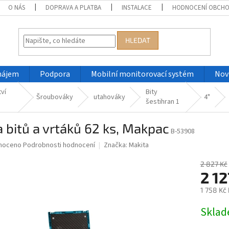
O NÁS
DOPRAVA A PLATBA
INSTALACE
HODNOCENÍ OBCH
HLEDAT
nájem
Podpora
Mobilní monitorovací systém
Nov
tví
Bity
Šroubováky
utahováky
4"
šestihran 1
 bitů a vrtáků 62 ks, Makpac
B-53908
né
noceno
Podrobnosti hodnocení
Značka:
Makita
ní
u
2 827 Kč
2 1
1 758 Kč
Měrná
Skla
ek.
cena: