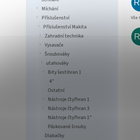
Míchání
Příslušenství
Vše 
Příslušenství Makita
Zahradní technika
Vysavače
Šroubováky
utahováky
Bity šestihran 1
4"
Ostatní
Nástroje čtyřhran 1
Nástroje čtyřhran 3
Nástroje čtyřhran 1"
Páskované šrouby
Dlabačky