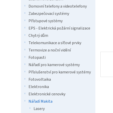
a
n
Domovní telefony a videotelefony
e
Zabezpečovací systémy
l
Přístupové systémy
EPS - Elektrická požární signalizace
Chytrý dům
Telekomunikace a síťové prvky
Termovize a noční vidění
Fotopasti
Nářadí pro kamerové systémy
Příslušenství pro kamerové systémy
Fotovoltaika
Elektronika
Elektronické cenovky
Nářadí Makita
Lasery