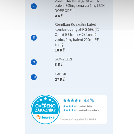
0,22mm2, stíněný, 75 Ohm,
balení 305m, cena za 1m, LS0H -
DOPRODEJ
4 Kč
XtendLan Koaxiální kabel
kombinovaný xl-RG 59B (75
Ohm) 0.81mm + 2x 1mm2
vodič, 1m, balení 200m, PE
černý
18 Kč
SAM-252.21
3 Kč
CAB 28
27 Kč