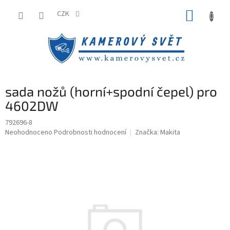
Přejít
NÁKUP
na
CZK
obsah
KOŠÍK
sada nožů (horní+spodní čepel) pro
4602DW
792696-8
Průměrné
Neohodnoceno
Podrobnosti hodnocení
Značka:
Makita
hodnocení
produktu
je
0,0
z
5
hvězdiček.