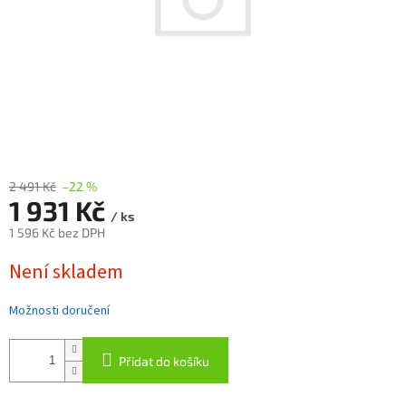
2 491 Kč
–22 %
1 931 Kč
/ ks
1 596 Kč bez DPH
Měrná
Není skladem
cena:
Možnosti doručení
Přidat do košíku