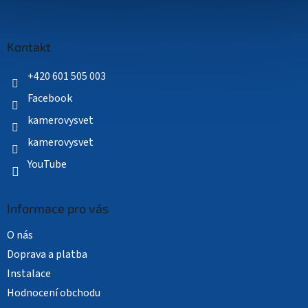
Z
á
p
a
Kontakt
t
í
+420 601 505 003
Facebook
kamerovysvet
kamerovysvet
YouTube
Informace pro vás
O nás
Doprava a platba
Instalace
Hodnocení obchodu