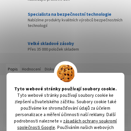
Specialista na bezpečnostní technologie
Nabízíme produkty kvalitních výrobců bezpečnostních
technologií
Velké skladové zásoby
Přes 35 000 položek skladem
Popis
Hodnocení
Diskuze
Detailní popis produktu
Tyto webové stránky používají soubory cookie.
Popis produktu není dostupný
Tyto webové stránky používají soubory cookie ke
zlepšení uživatelského zážitku. Soubory cookie také
používáme ke shromažďování údajů za účelem
personalizace a měření účinnosti naší reklamy. Další
podrobnosti naleznete v
zásadách ochrany soukromí
společnosti Google
. Používáním našich webových