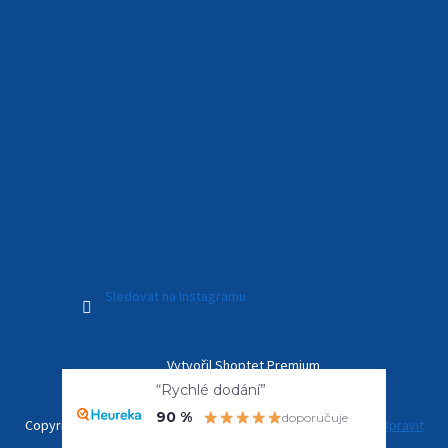
Sledovat na Instagramu
Vytvořil Shoptet Premium
“Rychlé dodání”
90 %
doporučuje
Copyright 2026
Kamerový Svět
. Všechna práva vyhrazena.
Upravit
nastavení cookies