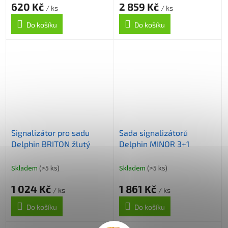
620 Kč
2 859 Kč
/ ks
/ ks
Do košíku
Do košíku
Signalizátor pro sadu
Sada signalizátorů
Delphin BRITON žlutý
Delphin MINOR 3+1
Skladem
(>5 ks)
Skladem
(>5 ks)
1 024 Kč
1 861 Kč
/ ks
/ ks
Do košíku
Do košíku