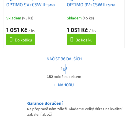
OPTIMO 9V+CSW II+snag
OPTIMO 9V+CSW II+snag
modrý
červený
Skladem
(>5 ks)
Skladem
(>5 ks)
1 051 Kč
1 051 Kč
/ ks
/ ks
Do košíku
Do košíku
NAČÍST 36 DALŠÍCH
S
1
5
t
O
r
152
položek celkem
v
á
l
NAHORU
n
á
k
d
o
v
a
Garance doručení
á
c
Na přepravě nám záleží. Klademe velký důraz na kvalitní
n
í
zabalení zboží
í
p
r