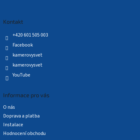
Z
á
p
a
Kontakt
t
í
+420 601 505 003
Facebook
kamerovysvet
kamerovysvet
YouTube
Informace pro vás
O nás
Doprava a platba
Instalace
Hodnocení obchodu