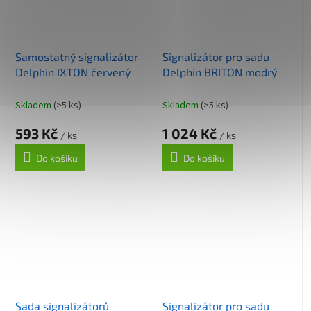
Samostatný signalizátor
Signalizátor pro sadu
Delphin IXTON červený
Delphin BRITON modrý
Skladem
(>5 ks)
Skladem
(>5 ks)
593 Kč
1 024 Kč
/ ks
/ ks
Do košíku
Do košíku
Sada signalizátorů
Signalizátor pro sadu