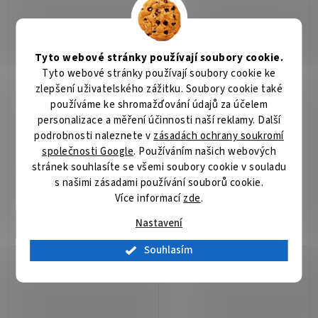
Tyto webové stránky používají soubory cookie.
Tyto webové stránky používají soubory cookie ke
zlepšení uživatelského zážitku. Soubory cookie také
používáme ke shromažďování údajů za účelem
personalizace a měření účinnosti naší reklamy. Další
Signalizátor s ramínkem
Signalizátor s ramínkem
podrobnosti naleznete v
zásadách ochrany soukromí
Delphin CARPY fialový
Delphin TRYO zelený
společnosti Google
. Používáním našich webových
stránek souhlasíte se všemi soubory cookie v souladu
Skladem
(>5 ks)
Skladem
(>5 ks)
s našimi zásadami používání souborů cookie.
Více informací
zde
.
323 Kč
323 Kč
/ ks
/ ks
Nastavení
Do košíku
Do košíku
Souhlasím