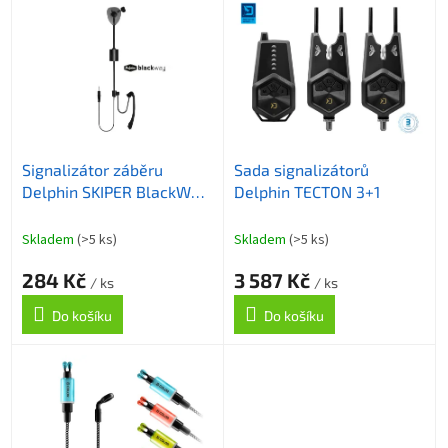
p
ý
r
p
o
i
d
s
u
p
k
r
t
o
ů
Signalizátor záběru
Sada signalizátorů
d
Delphin SKIPER BlackWay
Delphin TECTON 3+1
u
černý
k
t
Skladem
(>5 ks)
Skladem
(>5 ks)
ů
284 Kč
3 587 Kč
/ ks
/ ks
Do košíku
Do košíku