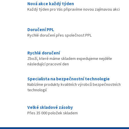
v
Nová akce každý týden
k
Každý týden pro Vás připravíme novou zajímavou akci
y
v
ý
p
Doručení PPL
i
Rychlé doručení přes společnost PPL
s
u
Rychlé doručení
Zboží, které máme skladem expedujeme nejdéle
následující pracovní den
Specialista na bezpečnostní technologie
Nabízíme produkty kvalitních výrobců bezpečnostních
technologií
Velké skladové zásoby
Přes 35 000 položek skladem