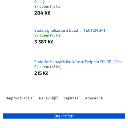
černý
Skladem
(>5 ks)
284 Kč
Sada signalizátorů Delphin TECTON 3+1
Skladem
(>5 ks)
3 587 Kč
Sada řetízkových indikátorů Delphin COLOR / 2ks
Skladem
(>5 ks)
215 Kč
Ř
a
Nejprodávanější
Nejlevnější
Nejdražší
Abecedně
z
e
n
Otevřít filtr
í
V