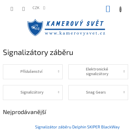
Přejít
NÁKUP
na
CZK
obsah
KOŠÍK
Signalizátory záběru
Elektronické
Příslušenství
signalizátory
Signalizátory
Snag Gears
Nejprodávanější
Signalizátor záběru Delphin SKIPER BlackWay