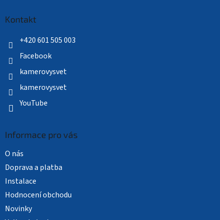
p
a
Kontakt
t
í
+420 601 505 003
Facebook
kamerovysvet
kamerovysvet
YouTube
Informace pro vás
O nás
Doprava a platba
Instalace
Hodnocení obchodu
Novinky