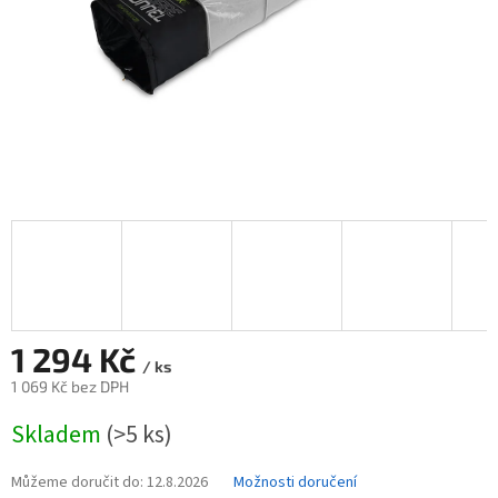
1 294 Kč
/ ks
1 069 Kč bez DPH
Měrná
Skladem
(>5 ks)
cena:
Můžeme doručit do:
12.8.2026
Možnosti doručení