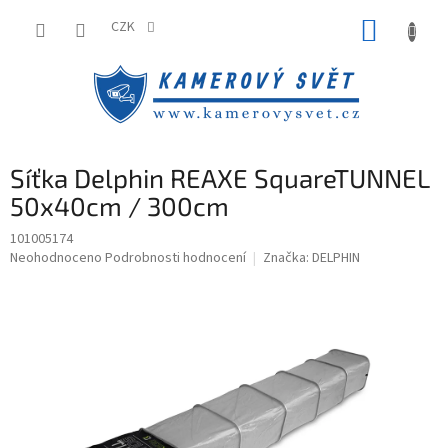
Přejít
NÁKUP
na
CZK
obsah
KOŠÍK
Síťka Delphin REAXE SquareTUNNEL
50x40cm / 300cm
101005174
Průměrné
Neohodnoceno
Podrobnosti hodnocení
Značka:
DELPHIN
hodnocení
produktu
je
0,0
z
5
hvězdiček.