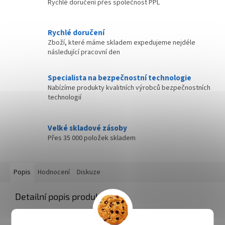
Rychlé doručení přes společnost PPL
Rychlé doručení
Zboží, které máme skladem expedujeme nejdéle
následující pracovní den
Specialista na bezpečnostní technologie
Nabízíme produkty kvalitních výrobců bezpečnostních
technologií
Velké skladové zásoby
Přes 35 000 položek skladem
Popis
Hodnocení
Diskuze
Detailní popis produktu
Série univerzálních skládacích věder s velmi širokým použitím.
Díky speciálnímu systému je možné tyto vědra složit na