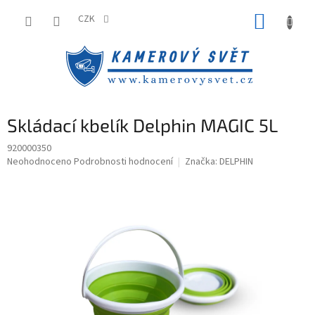
Přejít
NÁKUP
na
CZK
obsah
KOŠÍK
Skládací kbelík Delphin MAGIC 5L
920000350
Průměrné
Neohodnoceno
Podrobnosti hodnocení
Značka:
DELPHIN
hodnocení
produktu
je
0,0
z
5
hvězdiček.