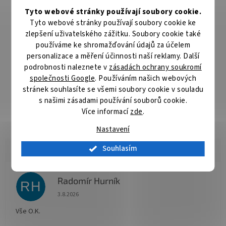
transport do minimálních rozměrů, což umožňuje zmenšit
Tyto webové stránky používají soubory cookie.
celkový objem přepravovaných věcí, které s sebou na ryby
Tyto webové stránky používají soubory cookie ke
nosíte. Za vším třeba hledat promyšlenou konstrukci pevného
zlepšení uživatelského zážitku. Soubory cookie také
dna a vrchní obruče, které jsou spojeny žebrovanou gumovou
používáme ke shromažďování údajů za účelem
plochou s výztuhami, velmi podobné harmonice. Vědra jsou
personalizace a měření účinnosti naší reklamy. Další
přesto absolutně vodotěsná a nedeformují se při použití! Ve
spojení s výhodnou cenou se z nich stává univerzální společník
podrobnosti naleznete v
zásadách ochrany soukromí
na rybaření, ale i pro kempování, či všude tam, kde je potřeba
společnosti Google
. Používáním našich webových
uschovat nebo přenášet tekuté či sypké materiály. Technické
stránek souhlasíte se všemi soubory cookie v souladu
parametry: Model Magic 5L Objem: 5 litrů Průměr: 25cm Výška:
s našimi zásadami používání souborů cookie.
20cm Transportní rozměr: 5cm Model Magic 10L Objem: 10 litrů
Více informací
zde
.
Průměr: 31,5cm Výška: 25cm Transportní rozměr: 5cm
Nastavení
Souhlasím
Radomír Hurník
RH
Hodnocení obchodu je 5 z 5 hvězdiček.
3.8.2026
Vše O.K.