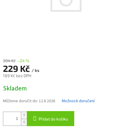
304 Kč
–24 %
229 Kč
/ ks
189 Kč bez DPH
Měrná
Skladem
cena:
Můžeme doručit do:
12.8.2026
Možnosti doručení
Přidat do košíku