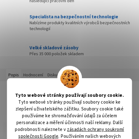
následující pracovní den
Specialista na bezpečnostní technologie
Nabízíme produkty kvalitních výrobců bezpečnostních
technologií
Velké skladové zásoby
Přes 35 000 položek skladem
Popis
Hodnocení
Diskuze
Detailní popis produktu
Tyto webové stránky používají soubory cookie.
Popis produktu není dostupný
Tyto webové stránky používají soubory cookie ke
zlepšení uživatelského zážitku. Soubory cookie také
používáme ke shromažďování údajů za účelem
personalizace a měření účinnosti naší reklamy. Další
podrobnosti naleznete v
zásadách ochrany soukromí
společnosti Google
. Používáním našich webových