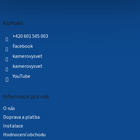
Z
á
p
a
Kontakt
t
í
+420 601 505 003
Facebook
kamerovysvet
kamerovysvet
YouTube
Informace pro vás
O nás
Doprava a platba
Instalace
Hodnocení obchodu