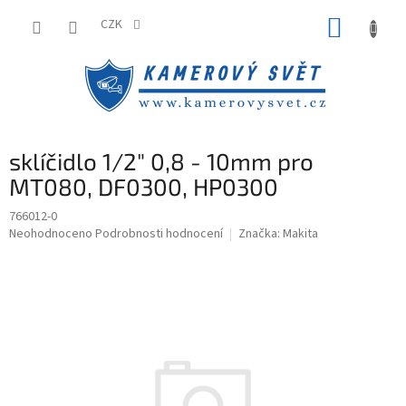
Přejít
NÁKUP
na
CZK
obsah
KOŠÍK
sklíčidlo 1/2" 0,8 - 10mm pro
MT080, DF0300, HP0300
766012-0
Průměrné
Neohodnoceno
Podrobnosti hodnocení
Značka:
Makita
hodnocení
produktu
je
0,0
z
5
hvězdiček.