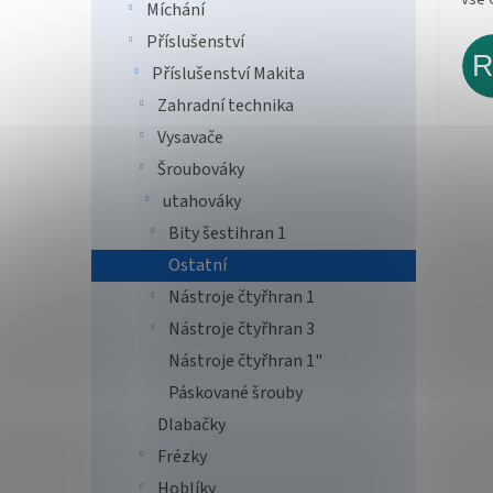
Míchání
Příslušenství
Příslušenství Makita
Zahradní technika
Vysavače
Šroubováky
utahováky
Bity šestihran 1
Ostatní
Nástroje čtyřhran 1
Nástroje čtyřhran 3
Nástroje čtyřhran 1"
Páskované šrouby
Dlabačky
Frézky
Hoblíky