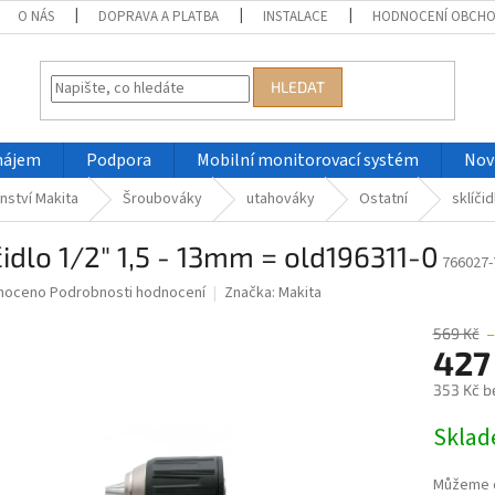
O NÁS
DOPRAVA A PLATBA
INSTALACE
HODNOCENÍ OBCH
HLEDAT
nájem
Podpora
Mobilní monitorovací systém
Nov
nství Makita
Šroubováky
utahováky
Ostatní
sklíči
čidlo 1/2" 1,5 - 13mm = old196311-0
766027-
né
noceno
Podrobnosti hodnocení
Značka:
Makita
ní
u
569 Kč
427
353 Kč b
Měrná
Skla
ek.
cena:
Můžeme d