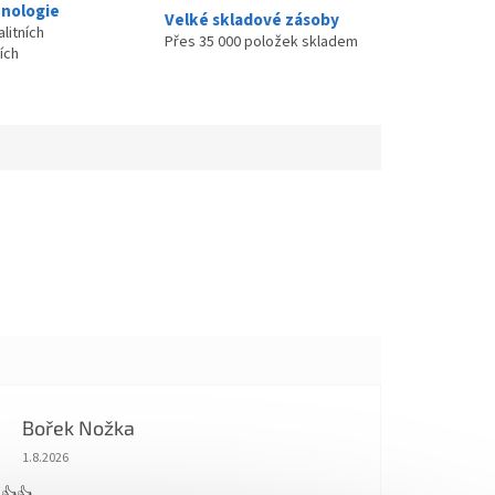
nologie
Velké skladové zásoby
litních
Přes 35 000 položek skladem
ích
Bořek Nožka
Hodnocení obchodu je 5 z 5 hvězdiček.
1.8.2026
 👍👍