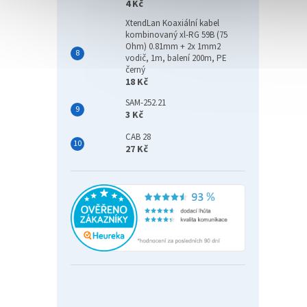
4 Kč
XtendLan Koaxiální kabel
kombinovaný xl-RG 59B (75
Ohm) 0.81mm + 2x 1mm2
vodič, 1m, balení 200m, PE
černý
18 Kč
SAM-252.21
3 Kč
CAB 28
27 Kč