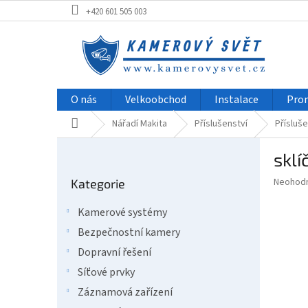
Přejít
+420 601 505 003
na
obsah
O nás
Velkoobchod
Instalace
Pro
Domů
Nářadí Makita
Příslušenství
Přísluše
P
sklí
o
Přeskočit
s
Průměr
Neohod
Kategorie
kategorie
t
hodnoce
r
produkt
Kamerové systémy
a
je
Bezpečnostní kamery
0,0
n
z
n
Dopravní řešení
5
í
Síťové prvky
hvězdič
p
Záznamová zařízení
a