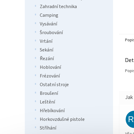
Zahradní technika
Camping
Vysávání
Šroubování
Popi
Vrtání
Sekání
Řezání
Det
Hoblování
Popi
Frézování
Ostatní stroje
Broušení
Leštění
Hřebíkování
Horkovzdušné pistole
Stříhání
Vše 