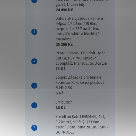
gain 1.1/ case bílý
24 490 Kč
Dahua SPZ vjezdová kamera
4Mpix/ 2.7-12mm/ IR30m/
rozpoznání SPZ na 3-10m/
porty IO/ white a blacklist/
metadata
25 255 Kč
PLANET kabel UTP, drát, 4pár,
Cat 5e, PE+PVC venkovní
dvouplášť, Planet Elite, Dca 1m
13 Kč
Solarix Záslepka pro female
konektor RJ45 černá plastová
RJ45-0-BK
5 Kč
EM button
18 Kč
XtendLan Kabel B9501NH, 2+1,
0,22mm2, stíněný, 75 Ohm,
balení 305m, cena za 1m, LS0H -
DOPRODEJ