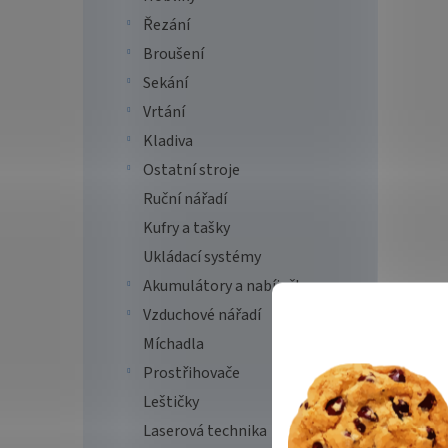
Řezání
Broušení
Sekání
Vrtání
Kladiva
Ostatní stroje
Ruční nářadí
Kufry a tašky
Ukládací systémy
Akumulátory a nabíječky
Vzduchové nářadí
Míchadla
Prostřihovače
Leštičky
Laserová technika