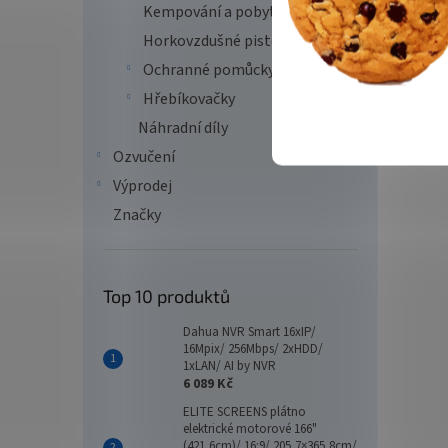
Kempování a pobyt v přírodě
Horkovzdušné pistole
Ochranné pomůcky
Hřebíkovačky
Náhradní díly
Ozvučení
Výprodej
Značky
Top 10 produktů
Dahua NVR Smart 16xIP/
16Mpix/ 256Mbps/ 2xHDD/
1xLAN/ AI by NVR
6 089 Kč
ELITE SCREENS plátno
elektrické motorové 166"
(421,6cm)/ 16:9/ 205,7×365,8cm/