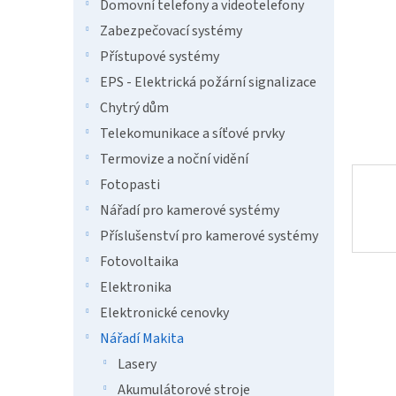
n
Domovní telefony a videotelefony
e
Zabezpečovací systémy
l
Přístupové systémy
EPS - Elektrická požární signalizace
Chytrý dům
Telekomunikace a síťové prvky
Termovize a noční vidění
Fotopasti
Nářadí pro kamerové systémy
Příslušenství pro kamerové systémy
Fotovoltaika
Elektronika
Elektronické cenovky
Nářadí Makita
Lasery
Akumulátorové stroje