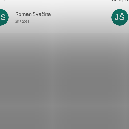
Roman Svačina
RS
JŠ
Hodnocení obchodu je 5 z 5 hvězdiček.
25.7.2026