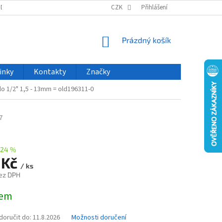
ODU
NOVINKY
VELKOOBCHOD
CZK
ČASTO KLADENÉ DOTAZY
Přihlášení
NÁKUPNÍ
Prázdný košík
KOŠÍK
inky
Kontakty
Značky
dlo 1/2" 1,5 - 13mm = old196311-0
7
–24 %
 Kč
/ ks
ez DPH
dem
oručit do:
11.8.2026
Možnosti doručení