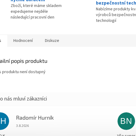
bezpečnostní tech
Zboží, které máme skladem
Nabízíme produkty kva
expedujeme nejdéle
výrobců bezpečnostn
následující pracovní den
technologií
s
Hodnocení
Diskuze
ailní popis produktu
s produktu není dostupný
Radomír Hurník
RH
BN
Hodnocení obchodu je 5 z 5 hvězdiček.
3.8.2026
O.K.
Vše super