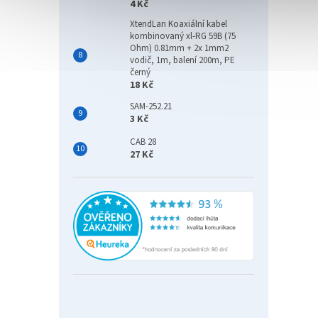
4 Kč
XtendLan Koaxiální kabel
kombinovaný xl-RG 59B (75
Ohm) 0.81mm + 2x 1mm2
vodič, 1m, balení 200m, PE
černý
18 Kč
SAM-252.21
3 Kč
CAB 28
27 Kč