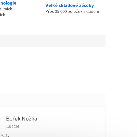
nologie
Velké skladové zásoby
litních
Přes 35 000 položek skladem
ích
Bořek Nožka
Hodnocení obchodu je 5 z 5 hvězdiček.
1.8.2026
 👍👍