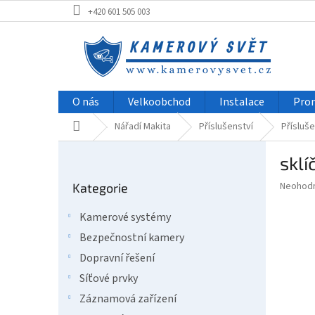
Přejít
+420 601 505 003
na
obsah
O nás
Velkoobchod
Instalace
Pro
Domů
Nářadí Makita
Příslušenství
Přísluše
P
sklí
o
Přeskočit
s
Průměr
Neohod
Kategorie
kategorie
t
hodnoce
r
produkt
Kamerové systémy
a
je
Bezpečnostní kamery
0,0
n
z
n
Dopravní řešení
5
í
Síťové prvky
hvězdič
p
Záznamová zařízení
a