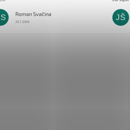
Roman Svačina
RS
JŠ
Hodnocení obchodu je 5 z 5 hvězdiček.
25.7.2026