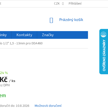
ODU
NOVINKY
VELKOOBCHOD
CZK
ČASTO KLADENÉ DOTAZY
Přihlášení
NÁKUPNÍ
Prázdný košík
KOŠÍK
inky
Kontakty
Značky
dlo 1/2" 1,5 - 13mm pro DDA460
–24 %
 Kč
/ ks
ez DPH
dem
oručit do:
10.8.2026
Možnosti doručení