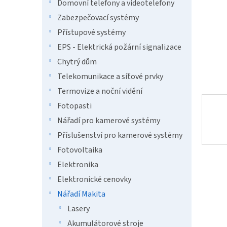
n
Domovní telefony a videotelefony
e
Zabezpečovací systémy
l
Přístupové systémy
EPS - Elektrická požární signalizace
Chytrý dům
Telekomunikace a síťové prvky
Termovize a noční vidění
Fotopasti
Nářadí pro kamerové systémy
Příslušenství pro kamerové systémy
Fotovoltaika
Elektronika
Elektronické cenovky
Nářadí Makita
Lasery
Akumulátorové stroje