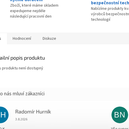
bezpečnostní tech
Zboží, které máme skladem
Nabízíme produkty kva
expedujeme nejdéle
výrobců bezpečnostn
následující pracovní den
technologií
s
Hodnocení
Diskuze
ailní popis produktu
s produktu není dostupný
Radomír Hurník
RH
BN
Hodnocení obchodu je 5 z 5 hvězdiček.
3.8.2026
O.K.
Vše super