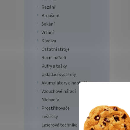
Řezání
Broušení
Sekání
Vrtání
Kladiva
Ostatní stroje
Ruční nářadí
Kufry a tašky
Ukládací systémy
Akumulátory a nabíječky
Vzduchové nářadí
Míchadla
Prostřihovače
Leštičky
Laserová technika