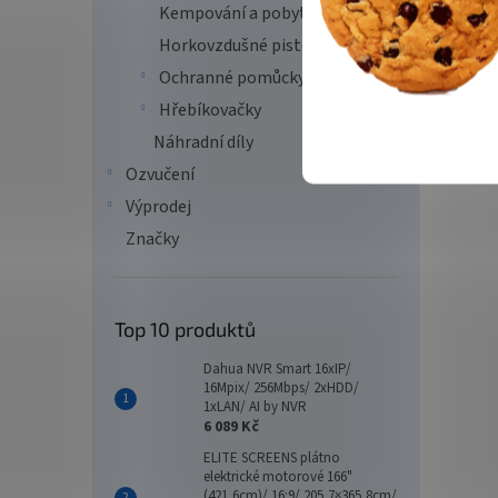
Kempování a pobyt v přírodě
Horkovzdušné pistole
Ochranné pomůcky
Hřebíkovačky
Náhradní díly
Ozvučení
Výprodej
Značky
Top 10 produktů
Dahua NVR Smart 16xIP/
16Mpix/ 256Mbps/ 2xHDD/
1xLAN/ AI by NVR
6 089 Kč
ELITE SCREENS plátno
elektrické motorové 166"
(421,6cm)/ 16:9/ 205,7×365,8cm/