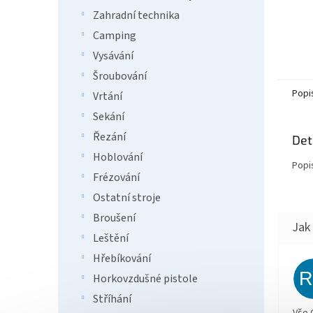
Zahradní technika
Camping
Vysávání
Šroubování
Popi
Vrtání
Sekání
Řezání
Det
Hoblování
Popi
Frézování
Ostatní stroje
Broušení
Leštění
Hřebíkování
Horkovzdušné pistole
Stříhání
Vše 