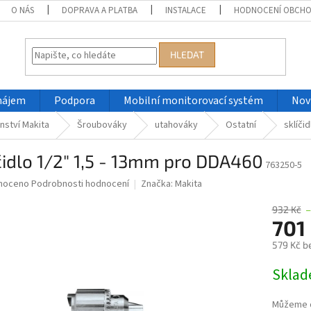
O NÁS
DOPRAVA A PLATBA
INSTALACE
HODNOCENÍ OBCH
HLEDAT
nájem
Podpora
Mobilní monitorovací systém
Nov
nství Makita
Šroubováky
utahováky
Ostatní
sklíči
čidlo 1/2" 1,5 - 13mm pro DDA460
763250-5
né
noceno
Podrobnosti hodnocení
Značka:
Makita
ní
u
932 Kč
701
579 Kč b
Měrná
Skla
ek.
cena:
Můžeme d