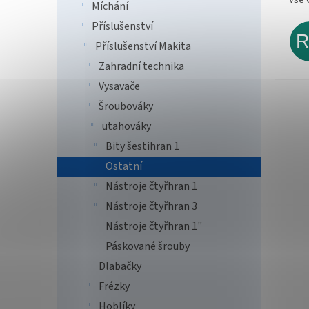
Míchání
Příslušenství
Příslušenství Makita
Zahradní technika
Vysavače
Šroubováky
utahováky
Bity šestihran 1
Ostatní
Nástroje čtyřhran 1
Nástroje čtyřhran 3
Nástroje čtyřhran 1"
Páskované šrouby
Dlabačky
Frézky
Hoblíky