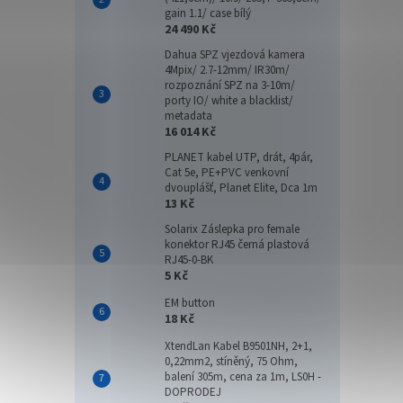
gain 1.1/ case bílý
24 490 Kč
Dahua SPZ vjezdová kamera
4Mpix/ 2.7-12mm/ IR30m/
rozpoznání SPZ na 3-10m/
porty IO/ white a blacklist/
metadata
16 014 Kč
PLANET kabel UTP, drát, 4pár,
Cat 5e, PE+PVC venkovní
dvouplášť, Planet Elite, Dca 1m
13 Kč
Solarix Záslepka pro female
konektor RJ45 černá plastová
RJ45-0-BK
5 Kč
EM button
18 Kč
XtendLan Kabel B9501NH, 2+1,
0,22mm2, stíněný, 75 Ohm,
balení 305m, cena za 1m, LS0H -
DOPRODEJ