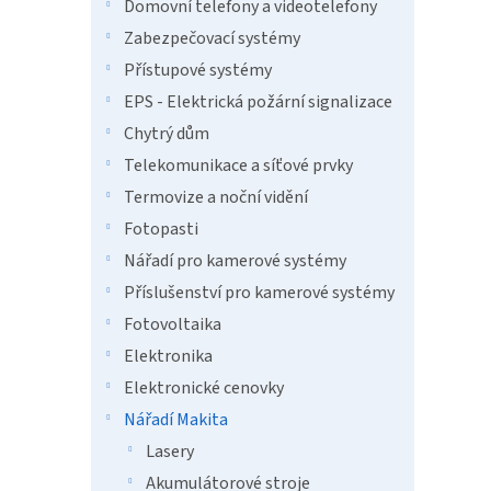
n
Domovní telefony a videotelefony
e
Zabezpečovací systémy
l
Přístupové systémy
EPS - Elektrická požární signalizace
Chytrý dům
Telekomunikace a síťové prvky
Termovize a noční vidění
Fotopasti
Nářadí pro kamerové systémy
Příslušenství pro kamerové systémy
Fotovoltaika
Elektronika
Elektronické cenovky
Nářadí Makita
Lasery
Akumulátorové stroje