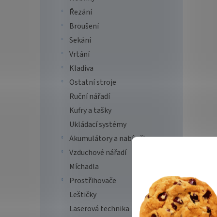
Řezání
Broušení
Sekání
Vrtání
Kladiva
Ostatní stroje
Ruční nářadí
Kufry a tašky
Ukládací systémy
Akumulátory a nabíječky
Vzduchové nářadí
Míchadla
Prostřihovače
Leštičky
Laserová technika