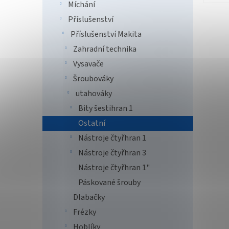
Míchání
Příslušenství
Příslušenství Makita
Zahradní technika
Vysavače
Šroubováky
utahováky
Bity šestihran 1
Ostatní
Nástroje čtyřhran 1
Nástroje čtyřhran 3
Nástroje čtyřhran 1"
Páskované šrouby
Dlabačky
Frézky
Hoblíky