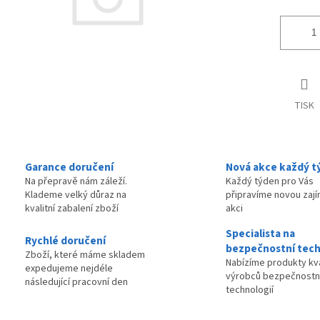
TISK
Garance doručení
Nová akce každý t
Na přepravě nám záleží.
Každý týden pro Vás
Klademe velký důraz na
připravíme novou zaj
kvalitní zabalení zboží
akci
Specialista na
Rychlé doručení
bezpečnostní tech
Zboží, které máme skladem
Nabízíme produkty kva
expedujeme nejdéle
výrobců bezpečnostn
následující pracovní den
technologií