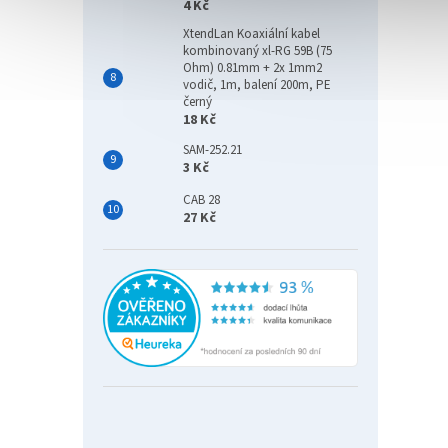
4 Kč
XtendLan Koaxiální kabel
kombinovaný xl-RG 59B (75
Ohm) 0.81mm + 2x 1mm2
vodič, 1m, balení 200m, PE
černý
18 Kč
SAM-252.21
3 Kč
CAB 28
27 Kč