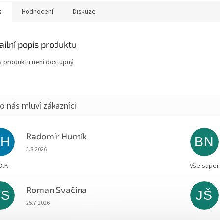
s
Hodnocení
Diskuze
ailní popis produktu
s produktu není dostupný
Radomír Hurník
RH
BN
Hodnocení obchodu je 5 z 5 hvězdiček.
3.8.2026
O.K.
Vše super
Roman Svačina
RS
JŠ
Hodnocení obchodu je 5 z 5 hvězdiček.
25.7.2026