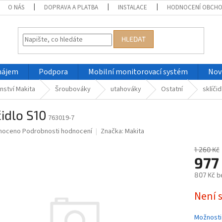
O NÁS
DOPRAVA A PLATBA
INSTALACE
HODNOCENÍ OBCH
HLEDAT
nájem
Podpora
Mobilní monitorovací systém
Nov
nství Makita
Šroubováky
utahováky
Ostatní
sklíči
čidlo S10
763019-7
né
noceno
Podrobnosti hodnocení
Značka:
Makita
ní
u
1 260 Kč
977
807 Kč b
Měrná
Není 
ek.
cena:
Možnosti