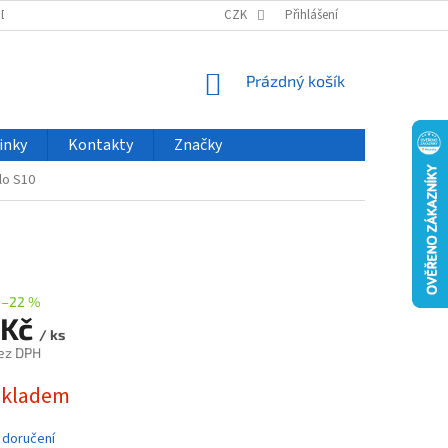
ODU
NOVINKY
VELKOOBCHOD
CZK
ČASTO KLADENÉ DOTAZY
Přihlášení
NÁKUPNÍ
Prázdný košík
KOŠÍK
inky
Kontakty
Značky
dlo S10
–22 %
 Kč
/ ks
ez DPH
skladem
 doručení