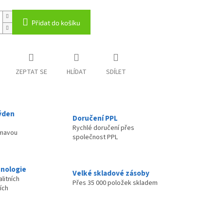
Přidat do košíku
ZEPTAT SE
HLÍDAT
SDÍLET
ýden
Doručení PPL
Rychlé doručení přes
ímavou
společnost PPL
nologie
Velké skladové zásoby
litních
Přes 35 000 položek skladem
ích