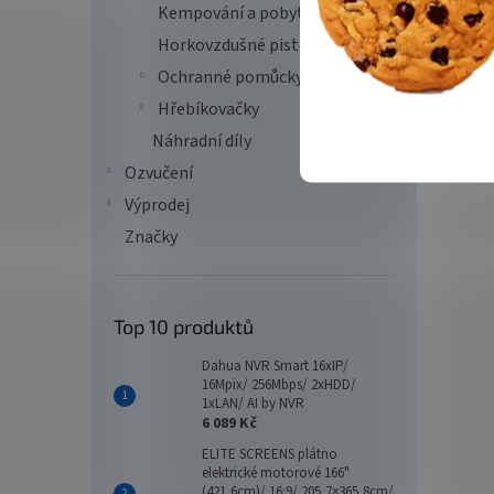
Kempování a pobyt v přírodě
Horkovzdušné pistole
Ochranné pomůcky
Hřebíkovačky
Náhradní díly
Ozvučení
Výprodej
Značky
Top 10 produktů
Dahua NVR Smart 16xIP/
16Mpix/ 256Mbps/ 2xHDD/
1xLAN/ AI by NVR
6 089 Kč
ELITE SCREENS plátno
elektrické motorové 166"
(421,6cm)/ 16:9/ 205,7×365,8cm/