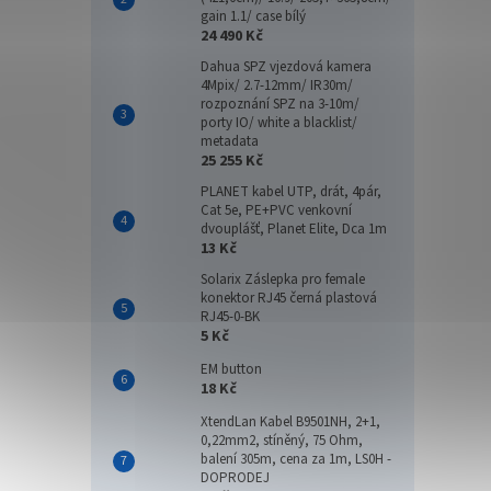
gain 1.1/ case bílý
24 490 Kč
Dahua SPZ vjezdová kamera
4Mpix/ 2.7-12mm/ IR30m/
rozpoznání SPZ na 3-10m/
porty IO/ white a blacklist/
metadata
25 255 Kč
PLANET kabel UTP, drát, 4pár,
Cat 5e, PE+PVC venkovní
dvouplášť, Planet Elite, Dca 1m
13 Kč
Solarix Záslepka pro female
konektor RJ45 černá plastová
RJ45-0-BK
5 Kč
EM button
18 Kč
XtendLan Kabel B9501NH, 2+1,
0,22mm2, stíněný, 75 Ohm,
balení 305m, cena za 1m, LS0H -
DOPRODEJ