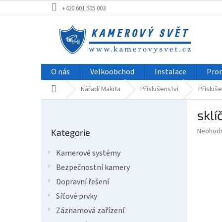
Přejít
+420 601 505 003
na
obsah
O nás
Velkoobchod
Instalace
Pro
Domů
Nářadí Makita
Příslušenství
Přísluše
P
sklí
o
Přeskočit
s
Průměr
Neohod
Kategorie
kategorie
t
hodnoce
r
produkt
Kamerové systémy
a
je
Bezpečnostní kamery
0,0
n
z
n
Dopravní řešení
5
í
Síťové prvky
hvězdič
p
Záznamová zařízení
a