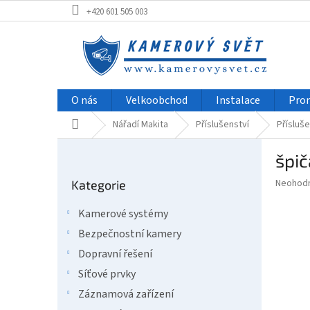
Přejít
+420 601 505 003
na
obsah
O nás
Velkoobchod
Instalace
Pro
Domů
Nářadí Makita
Příslušenství
Přísluše
P
špi
o
Přeskočit
s
Průměr
Neohod
Kategorie
kategorie
t
hodnoce
r
produkt
Kamerové systémy
a
je
Bezpečnostní kamery
0,0
n
z
n
Dopravní řešení
5
í
Síťové prvky
hvězdič
p
Záznamová zařízení
a