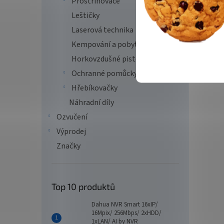
Prostřihovače
Leštičky
Laserová technika
Kempování a pobyt v přírodě
Horkovzdušné pistole
Ochranné pomůcky
Hřebíkovačky
Náhradní díly
Ozvučení
Výprodej
Značky
Top 10 produktů
Dahua NVR Smart 16xIP/
16Mpix/ 256Mbps/ 2xHDD/
1xLAN/ AI by NVR