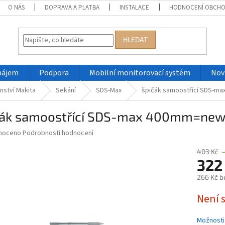
O NÁS
DOPRAVA A PLATBA
INSTALACE
HODNOCENÍ OBCH
HLEDAT
nájem
Podpora
Mobilní monitorovací systém
Nov
nství Makita
Sekání
SDS-Max
špičák samoostřící SDS-m
čák samoostřící SDS-max 400mm=ne
né
noceno
Podrobnosti hodnocení
ní
u
403 Kč
322
266 Kč b
Měrná
Není 
ek.
cena:
Možnosti