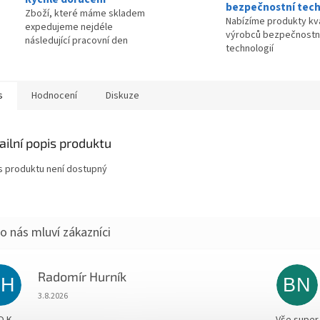
bezpečnostní tech
Zboží, které máme skladem
Nabízíme produkty kva
expedujeme nejdéle
výrobců bezpečnostn
následující pracovní den
technologií
s
Hodnocení
Diskuze
ailní popis produktu
s produktu není dostupný
Radomír Hurník
RH
BN
Hodnocení obchodu je 5 z 5 hvězdiček.
3.8.2026
O.K.
Vše super