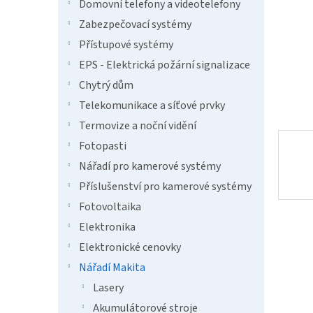
n
Domovní telefony a videotelefony
e
Zabezpečovací systémy
l
Přístupové systémy
EPS - Elektrická požární signalizace
Chytrý dům
Telekomunikace a síťové prvky
Termovize a noční vidění
Fotopasti
Nářadí pro kamerové systémy
Příslušenství pro kamerové systémy
Fotovoltaika
Elektronika
Elektronické cenovky
Nářadí Makita
Lasery
Akumulátorové stroje