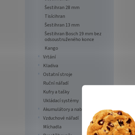
Šestihran 28 mm
Tisícihran
Šestihran 13 mm
Šestihran Bosch 19 mm bez
odsoustruženého konce
Kango
Vrtání
Kladiva
Ostatní stroje
Ruční nářadí
Kufry a tašky
Ukládací systémy
Akumulátory a nabíječky
Vzduchové nářadí
Míchadla