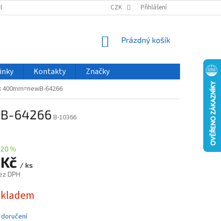
ODU
NOVINKY
VELKOOBCHOD
CZK
ČASTO KLADENÉ DOTAZY
Přihlášení
NÁKUPNÍ
Prázdný košík
KOŠÍK
inky
Kontakty
Značky
ax 400mm=newB-64266
wB-64266
B-10366
–20 %
 Kč
/ ks
ez DPH
skladem
 doručení