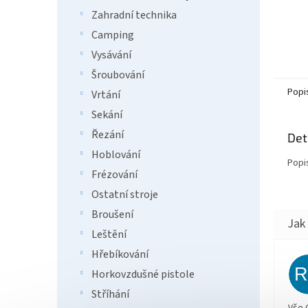
Zahradní technika
Camping
Vysávání
Šroubování
Popi
Vrtání
Sekání
Řezání
Det
Hoblování
Popi
Frézování
Ostatní stroje
Broušení
Leštění
Hřebíkování
Horkovzdušné pistole
Stříhání
Vše 