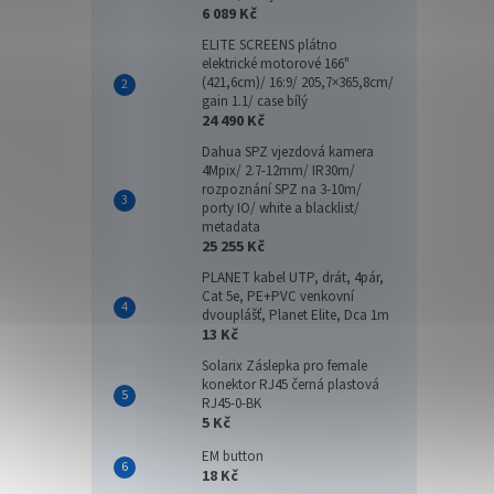
6 089 Kč
ELITE SCREENS plátno
elektrické motorové 166"
(421,6cm)/ 16:9/ 205,7×365,8cm/
gain 1.1/ case bílý
24 490 Kč
Dahua SPZ vjezdová kamera
4Mpix/ 2.7-12mm/ IR30m/
rozpoznání SPZ na 3-10m/
porty IO/ white a blacklist/
metadata
25 255 Kč
PLANET kabel UTP, drát, 4pár,
Cat 5e, PE+PVC venkovní
dvouplášť, Planet Elite, Dca 1m
13 Kč
Solarix Záslepka pro female
konektor RJ45 černá plastová
RJ45-0-BK
5 Kč
EM button
18 Kč