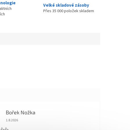
nologie
Velké skladové zásoby
litních
Přes 35 000 položek skladem
ích
Bořek Nožka
Hodnocení obchodu je 5 z 5 hvězdiček.
1.8.2026
 👍👍