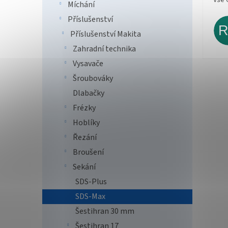
Míchání
Příslušenství
Příslušenství Makita
Zahradní technika
Vysavače
Šroubováky
Dlabačky
Frézky
Hoblíky
Řezání
Broušení
Sekání
SDS-Plus
SDS-Max
Šestihran 30 mm
Šestihran 17