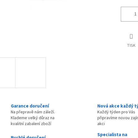
TISK
Garance doručení
Nová akce každý t
Na přepravě nám záleží.
Každý týden pro Vás
Klademe velký důraz na
připravíme novou zaj
kvalitní zabalení zboží
akci
Specialista na
Rychlé doručení