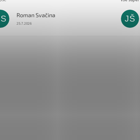
Roman Svačina
RS
JŠ
Hodnocení obchodu je 5 z 5 hvězdiček.
25.7.2026