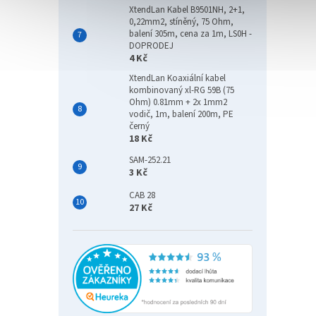
XtendLan Kabel B9501NH, 2+1,
0,22mm2, stíněný, 75 Ohm,
balení 305m, cena za 1m, LS0H -
DOPRODEJ
4 Kč
XtendLan Koaxiální kabel
kombinovaný xl-RG 59B (75
Ohm) 0.81mm + 2x 1mm2
vodič, 1m, balení 200m, PE
černý
18 Kč
SAM-252.21
3 Kč
CAB 28
27 Kč