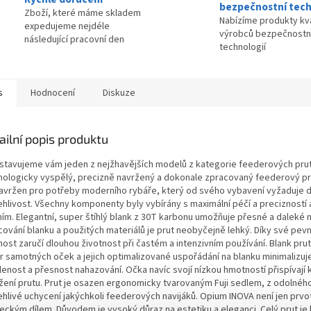
bezpečnostní tech
Zboží, které máme skladem
Nabízíme produkty kva
expedujeme nejdéle
výrobců bezpečnostn
následující pracovní den
technologií
s
Hodnocení
Diskuze
ailní popis produktu
stavujeme vám jeden z nejžhavějších modelů z kategorie feederových prutů
nologicky vyspělý, precizně navržený a dokonale zpracovaný feederový prut
navržen pro potřeby moderního rybáře, který od svého vybavení vyžaduje 
ehlivost. Všechny komponenty byly vybírány s maximální péčí a preciznost
ním. Elegantní, super štíhlý blank z 30T karbonu umožňuje přesné a daleké
ování blanku a použitých materiálů je prut neobyčejně lehký. Díky své pevno
ost zaručí dlouhou životnost při častém a intenzivním používání. Blank prut
r samotných oček a jejich optimalizované uspořádání na blanku minimalizuje
lenost a přesnost nahazování. Očka navíc svojí nízkou hmotností přispívaj
žení prutu. Prut je osazen ergonomicky tvarovaným Fuji sedlem, z odolného 
hlivé uchycení jakýchkoli feederových navijáků. Opium INOVA není jen prvotř
eckým dílem. Důvodem je vysoký důraz na estetiku a eleganci. Celý prut je 