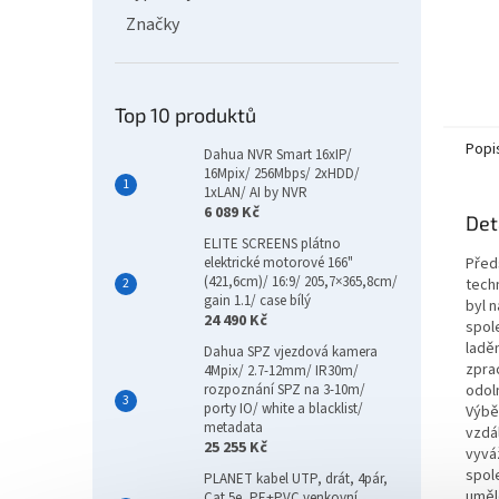
Značky
Top 10 produktů
Popi
Dahua NVR Smart 16xIP/
16Mpix/ 256Mbps/ 2xHDD/
1xLAN/ AI by NVR
6 089 Kč
Det
ELITE SCREENS plátno
Před
elektrické motorové 166"
(421,6cm)/ 16:9/ 205,7×365,8cm/
tech
gain 1.1/ case bílý
byl 
24 490 Kč
spol
ladě
Dahua SPZ vjezdová kamera
zprac
4Mpix/ 2.7-12mm/ IR30m/
odoln
rozpoznání SPZ na 3-10m/
porty IO/ white a blacklist/
Výbě
metadata
vzdá
25 255 Kč
vyvá
spole
PLANET kabel UTP, drát, 4pár,
uměl
Cat 5e, PE+PVC venkovní