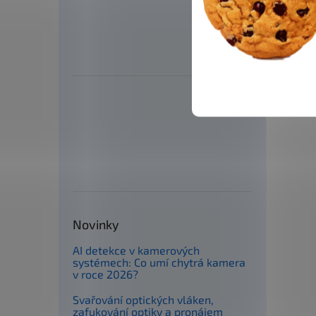
Novinky
AI detekce v kamerových
systémech: Co umí chytrá kamera
v roce 2026?
Svařování optických vláken,
zafukování optiky a pronájem