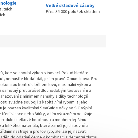
nologie
Velké skladové zásoby
litních
Přes 35 000 položek skladem
ích
, kde se snoubí výkon s inovací. Pokud hledáte
, nemusíte hledat dál, je jím právě Opium Inova. Prut
dokonalou kontrolu během lovu, maximální výkon a
í a samotný prut prošel dlouhodobým testováním a
 nahazování s minimem námahy a díky technologií
sti zvládne souboj i s kapitálními rybami a jeho
u je osazen kvalitními SeaGuide očky se SIC výplní.
 tření vlasce nebo šňůry, a tím výrazně prodlužuje
í k redukci celkové hmotnosti a mnohem lepšímu
a lehkého materiálu, které zaručí jejich pevné a
ídním nástrojem pro lov ryb, ale lze jej nazvat i
laděn do odstínů černé v kombinaci s decentní zlatou