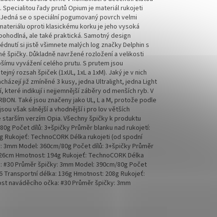
Specialitou řady prutů Opium je materiál rukojeti
 Jedná se o speciální pogumovaný povrch velmi
ateriálu oproti klasickému korku je jeho vysoká
 pohodlná, ale také praktická. Samotný design
dnutí si jistě všimnete malých log značky Delphin s
é špičky. Důkladně navržené rozložení a velikosti
pšímu vyvážení celého prutu. S prutem jsou
jný rozsah špiček (1xUL, 1xL a 1xM). Jaký je v nich
házejí již zmíněné 3 kusy, jedna Ultralight, jedna Light
 které indikují i nejjemnější záběry od menších ryb. V
RBON. Také jsou značeny jako UL, L a M, protože podle
u však silnější a vhodnější i pro lov větších
e starším verzím Opia. Všechny špičky k produktu
80g Počet dílů: 3+špičky Průměr blanku nad rukojetí:
4g Rukojeť: TechnoCORK Délka rukojeti (od spodní
ky: 3mm Model: 360cm/80g Počet dílů: 3+špičky Průměr
: 126cm Hmotnost: 194g Rukojeť: TechnoCORK Délka
čka: #30 Průměr špičky: 3mm Model: 390cm/80g Počet
+6 Transportní délka: 136g Hmotnost: 208g Rukojeť:
kost naváděcího očka: #30 Průměr špičky: 3mm