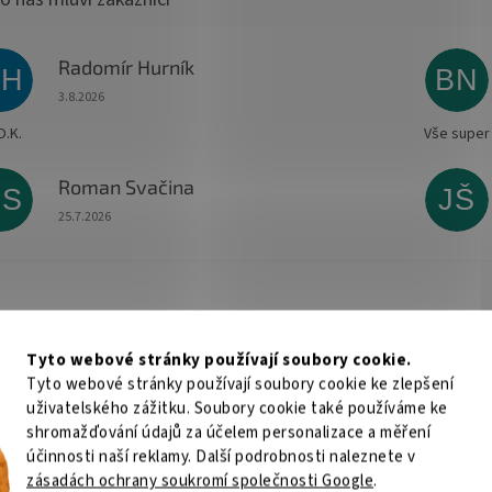
Radomír Hurník
RH
BN
Hodnocení obchodu je 5 z 5 hvězdiček.
3.8.2026
O.K.
Vše super
Roman Svačina
RS
JŠ
Hodnocení obchodu je 5 z 5 hvězdiček.
25.7.2026
Tyto webové stránky používají soubory cookie.
Tyto webové stránky používají soubory cookie ke zlepšení
uživatelského zážitku. Soubory cookie také používáme ke
shromažďování údajů za účelem personalizace a měření
účinnosti naší reklamy. Další podrobnosti naleznete v
zásadách ochrany soukromí společnosti Google
.