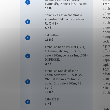
graf
dvouplášť, Planet Elite, Dca 1m
13 Kč
Tech
příj
Solarix Záslepka pro female
mech
konektor RJ45 černá plastová
Tech
RJ45-0-BK
písm
5 Kč
oček
EM button
kompa
18 Kč
tedy 
a jed
XtendLan Kabel B9501NH, 2+1,
příp
0,22mm2, stíněný, 75 Ohm,
všeo
balení 305m, cena za 1m, LS0H -
DOPRODEJ
kapr
4 Kč
Opiu
10,3
XtendLan Koaxiální kabel
část
kombinovaný xl-RG 59B (75
blan
Ohm) 0.81mm + 2x 1mm2
ruko
vodič, 1m, balení 200m, PE
černý
dílů
18 Kč
Tech
SAM-252.21
3 Kč