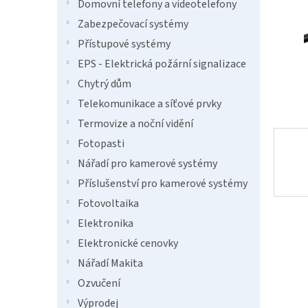
n
Domovní telefony a videotelefony
e
Zabezpečovací systémy
l
Přístupové systémy
EPS - Elektrická požární signalizace
Chytrý dům
Telekomunikace a síťové prvky
Termovize a noční vidění
Fotopasti
Nářadí pro kamerové systémy
Příslušenství pro kamerové systémy
Fotovoltaika
Elektronika
Elektronické cenovky
Nářadí Makita
Ozvučení
Výprodej