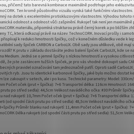
ikou, přičemž tato barevná kombinace maximálně podtrhuje jeho exkluzivitu. 
noCORK. Ten kromě působivého vizuálu vyniká také funkčními vlastnostmi.
emný na dotek s excelentními protiskluzovými vlastnostmi. Výhodou tohoto m
anická odolnost a odolnost vůči zašpinění. Rukojeť tak není jen maximálně
noCORK materiálu, připomíná strukturou právě černý korek a po bližším zhlé
eny TC, která odkazují právě na název TechnoCORK. Inovací prošly i samotn
 přispívají k redukci hmotnosti špičky, což v konečném důsledku vede k le
tibilní sady špiček CARBON a CarboLIX. Obě sady jsou uhlíkové, obě mají ste
rozdíl? K prutu v základu dostáváte jedno balení špiček CarboLIX, kde se nac
na Medium. Jedná se o jemné špičky s nízkou hmotností a vysokou citlivostí,
adě, že jste zastáncem tužších špiček, je pro vás vhodné dokoupit sadu CA
becných pravidel označování tam jednoznačně patří. Oproti sadě CarboLIX jso
ovitých ryb. Jsou to identické karbonové špičky, jaké bylo možno dostat k
m lze zakoupit v setech, ale i po kusu. Technické parametry: Model: 330cm/
mm Počet oček (prut + špička): 7+6 Transportní délka: 116cm Hmotnost: 16
i prutu po střed sedla): 44,5cm Velikost naváděcího očka: #30 Průměr špič
ku nad rukojetí: 10,7mm Počet oček (prut + špička): 7+6 Transportní délka
jeti (od spodní části prutu po střed sedla): 48,5cm Velikost naváděcího o
: 3+špičky Průměr blanku nad rukojetí: 11,4mm Počet oček (prut + špička): 7
noCORK Délka rukojeti (od spodní části prutu po střed sedla): 51,5cm Veli