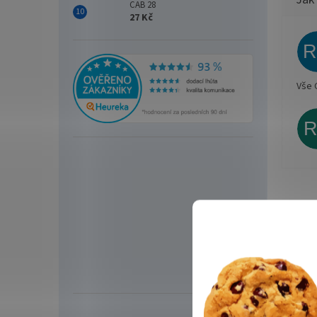
CAB 28
27 Kč
Vše 