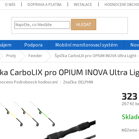
O NÁS
DOPRAVA A PLATBA
INSTALACE
HODNOCENÍ OBCH
HLEDAT
nájem
Podpora
Mobilní monitorovací systém
Nov
Pruty
Feeder
Špička CarboLIX pro OPIUM INOVA Ultra Light -
ka CarboLIX pro OPIUM INOVA Ultra Lig
né
noceno
Podrobnosti hodnocení
Značka:
DELPHIN
ní
323
u
267 Kč b
Měrná
Skla
cena:
ek.
Můžeme d