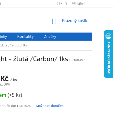
ODU
NOVINKY
VELKOOBCHOD
CZK
ČASTO KLADENÉ DOTAZY
Přihlášení
NÁKUPNÍ
Prázdný košík
KOŠÍK
inky
Kontakty
Značky
 žlutá /Carbon/ 1ks
ht - žlutá /Carbon/ 1ks
101004497
 Kč
/ ks
ez DPH
dem
(>5 ks)
oručit do:
11.8.2026
Možnosti doručení