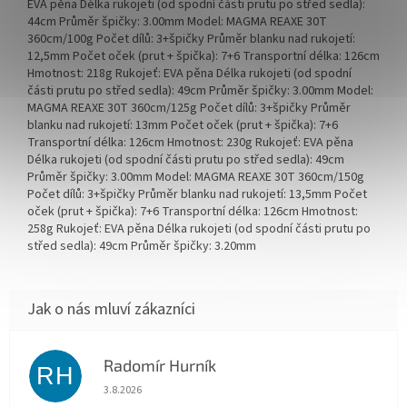
EVA pěna Délka rukojeti (od spodní části prutu po střed sedla):
44cm Průměr špičky: 3.00mm Model: MAGMA REAXE 30T
360cm/100g Počet dílů: 3+špičky Průměr blanku nad rukojetí:
12,5mm Počet oček (prut + špička): 7+6 Transportní délka: 126cm
Hmotnost: 218g Rukojeť: EVA pěna Délka rukojeti (od spodní
části prutu po střed sedla): 49cm Průměr špičky: 3.00mm Model:
MAGMA REAXE 30T 360cm/125g Počet dílů: 3+špičky Průměr
blanku nad rukojetí: 13mm Počet oček (prut + špička): 7+6
Transportní délka: 126cm Hmotnost: 230g Rukojeť: EVA pěna
Délka rukojeti (od spodní části prutu po střed sedla): 49cm
Průměr špičky: 3.00mm Model: MAGMA REAXE 30T 360cm/150g
Počet dílů: 3+špičky Průměr blanku nad rukojetí: 13,5mm Počet
oček (prut + špička): 7+6 Transportní délka: 126cm Hmotnost:
258g Rukojeť: EVA pěna Délka rukojeti (od spodní části prutu po
střed sedla): 49cm Průměr špičky: 3.20mm
Radomír Hurník
RH
Hodnocení obchodu je 5 z 5 hvězdiček.
3.8.2026