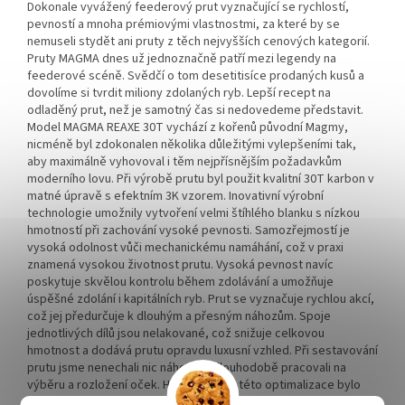
Dokonale vyvážený feederový prut vyznačující se rychlostí,
pevností a mnoha prémiovými vlastnostmi, za které by se
nemuseli stydět ani pruty z těch nejvyšších cenových kategorií.
Pruty MAGMA dnes už jednoznačně patří mezi legendy na
feederové scéně. Svědčí o tom desetitisíce prodaných kusů a
dovolíme si tvrdit miliony zdolaných ryb. Lepší recept na
odladěný prut, než je samotný čas si nedovedeme představit.
Model MAGMA REAXE 30T vychází z kořenů původní Magmy,
nicméně byl zdokonalen několika důležitými vylepšeními tak,
aby maximálně vyhovoval i těm nejpřísnějším požadavkům
moderního lovu. Při výrobě prutu byl použit kvalitní 30T karbon v
matné úpravě s efektním 3K vzorem. Inovativní výrobní
technologie umožnily vytvoření velmi štíhlého blanku s nízkou
hmotností při zachování vysoké pevnosti. Samozřejmostí je
vysoká odolnost vůči mechanickému namáhání, což v praxi
znamená vysokou životnost prutu. Vysoká pevnost navíc
poskytuje skvělou kontrolu během zdolávání a umožňuje
úspěšné zdolání i kapitálních ryb. Prut se vyznačuje rychlou akcí,
což jej předurčuje k dlouhým a přesným náhozům. Spoje
jednotlivých dílů jsou nelakované, což snižuje celkovou
hmotnost a dodává prutu opravdu luxusní vzhled. Při sestavování
prutu jsme nenechali nic náhodě a dlouhodobě pracovali na
výběru a rozložení oček. Hlavním cílem této optimalizace bylo
vyvážení a odlehčení prutu a prodloužení vzdálenosti a