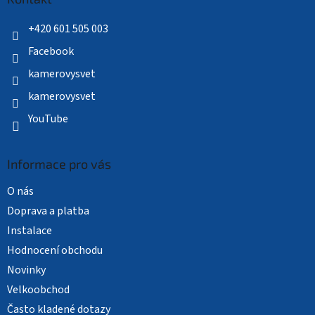
t
í
+420 601 505 003
Facebook
kamerovysvet
kamerovysvet
YouTube
Informace pro vás
O nás
Doprava a platba
Instalace
Hodnocení obchodu
Novinky
Velkoobchod
Často kladené dotazy