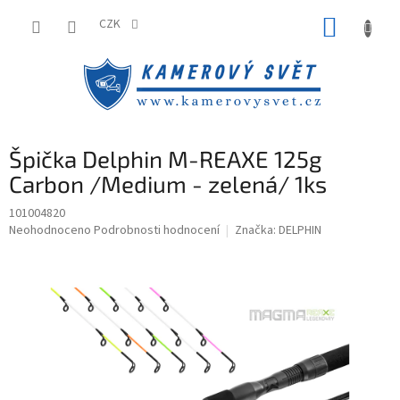
Přejít
NÁKUP
na
CZK
obsah
KOŠÍK
Špička Delphin M-REAXE 125g
Carbon /Medium - zelená/ 1ks
101004820
Průměrné
Neohodnoceno
Podrobnosti hodnocení
Značka:
DELPHIN
hodnocení
produktu
je
0,0
z
5
hvězdiček.