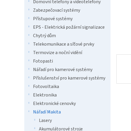
n
Domovní telefony a videotelefony
e
Zabezpečovací systémy
l
Přístupové systémy
EPS - Elektrická požární signalizace
Chytrý dům
Telekomunikace a síťové prvky
Termovize a noční vidění
Fotopasti
Nářadí pro kamerové systémy
Příslušenství pro kamerové systémy
Fotovoltaika
Elektronika
Elektronické cenovky
Nářadí Makita
Lasery
Akumulátorové stroje