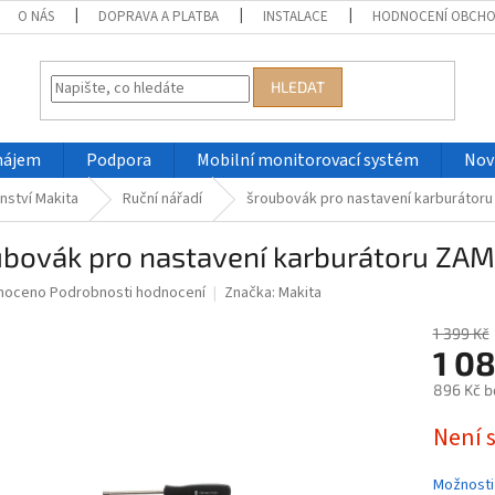
O NÁS
DOPRAVA A PLATBA
INSTALACE
HODNOCENÍ OBCH
HLEDAT
nájem
Podpora
Mobilní monitorovací systém
Nov
nství Makita
Ruční nářadí
šroubovák pro nastavení karburátor
ubovák pro nastavení karburátoru ZA
né
noceno
Podrobnosti hodnocení
Značka:
Makita
ní
u
1 399 Kč
1 0
896 Kč b
Měrná
Není 
ek.
cena:
Možnosti