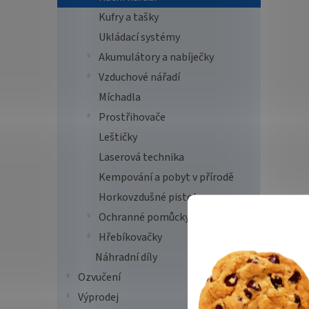
Kufry a tašky
Ukládací systémy
Akumulátory a nabíječky
Vzduchové nářadí
Míchadla
Prostřihovače
Leštičky
Laserová technika
Kempování a pobyt v přírodě
Horkovzdušné pistole
Ochranné pomůcky
Hřebíkovačky
Náhradní díly
Ozvučení
Výprodej