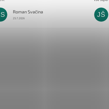
Roman Svačina
RS
JŠ
Hodnocení obchodu je 5 z 5 hvězdiček.
25.7.2026