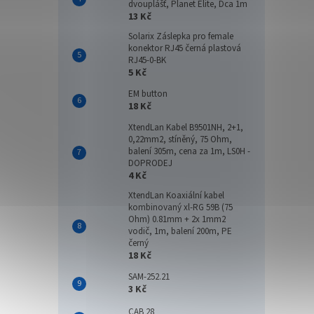
dvouplášť, Planet Elite, Dca 1m
13 Kč
Solarix Záslepka pro female
konektor RJ45 černá plastová
RJ45-0-BK
5 Kč
EM button
18 Kč
XtendLan Kabel B9501NH, 2+1,
0,22mm2, stíněný, 75 Ohm,
balení 305m, cena za 1m, LS0H -
DOPRODEJ
4 Kč
XtendLan Koaxiální kabel
kombinovaný xl-RG 59B (75
Ohm) 0.81mm + 2x 1mm2
vodič, 1m, balení 200m, PE
černý
18 Kč
SAM-252.21
3 Kč
CAB 28