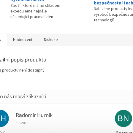
bezpečnostní tech
Zboží, které máme skladem
Nabízíme produkty kva
expedujeme nejdéle
výrobců bezpečnostn
následující pracovní den
technologií
s
Hodnocení
Diskuze
ailní popis produktu
s produktu není dostupný
Radomír Hurník
RH
BN
Hodnocení obchodu je 5 z 5 hvězdiček.
3.8.2026
O.K.
Vše super