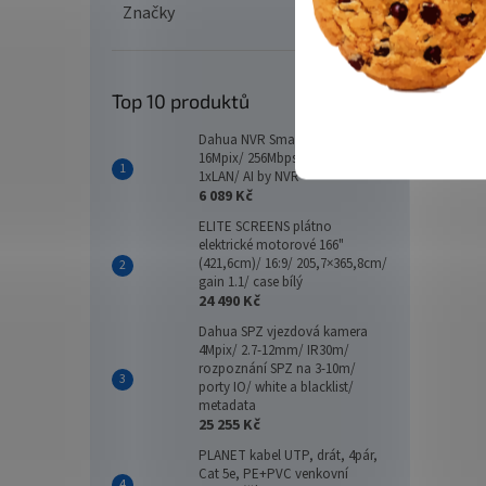
Značky
Top 10 produktů
Dahua NVR Smart 16xIP/
16Mpix/ 256Mbps/ 2xHDD/
1xLAN/ AI by NVR
6 089 Kč
ELITE SCREENS plátno
elektrické motorové 166"
(421,6cm)/ 16:9/ 205,7×365,8cm/
gain 1.1/ case bílý
24 490 Kč
Dahua SPZ vjezdová kamera
4Mpix/ 2.7-12mm/ IR30m/
rozpoznání SPZ na 3-10m/
porty IO/ white a blacklist/
metadata
25 255 Kč
PLANET kabel UTP, drát, 4pár,
Cat 5e, PE+PVC venkovní