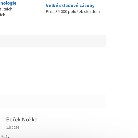
nologie
Velké skladové zásoby
litních
Přes 35 000 položek skladem
ích
Bořek Nožka
Hodnocení obchodu je 5 z 5 hvězdiček.
1.8.2026
 👍👍