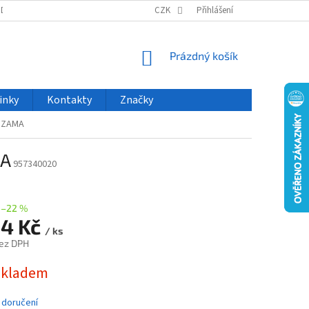
ODU
NOVINKY
VELKOOBCHOD
CZK
ČASTO KLADENÉ DOTAZY
Přihlášení
NÁKUPNÍ
Prázdný košík
KOŠÍK
inky
Kontakty
Značky
u ZAMA
MA
957340020
–22 %
84 Kč
/ ks
ez DPH
skladem
 doručení