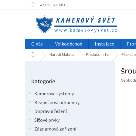
Přejít
+420 601 505 003
na
obsah
O nás
Velkoobchod
Instalace
Pro
Domů
Nářadí Makita
Příslušenství
Přísluše
P
šro
o
Přeskočit
s
Průměr
Neohod
Kategorie
kategorie
t
hodnoce
r
produkt
Kamerové systémy
a
je
Bezpečnostní kamery
0,0
n
z
n
Dopravní řešení
5
í
Síťové prvky
hvězdič
p
Záznamová zařízení
a