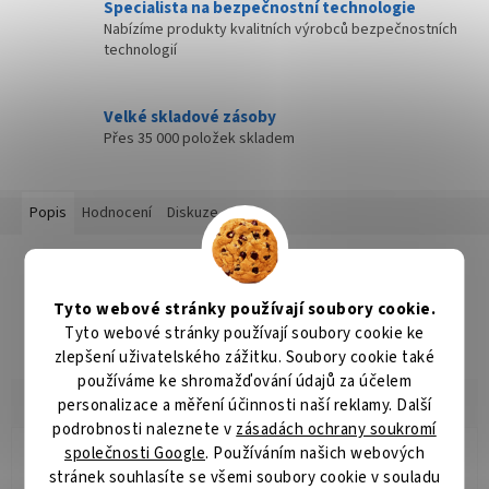
Specialista na bezpečnostní technologie
Nabízíme produkty kvalitních výrobců bezpečnostních
technologií
Velké skladové zásoby
Přes 35 000 položek skladem
Popis
Hodnocení
Diskuze
Detailní popis produktu
Popis produktu není dostupný
Tyto webové stránky používají soubory cookie.
Tyto webové stránky používají soubory cookie ke
zlepšení uživatelského zážitku. Soubory cookie také
používáme ke shromažďování údajů za účelem
personalizace a měření účinnosti naší reklamy. Další
podrobnosti naleznete v
zásadách ochrany soukromí
společnosti Google
. Používáním našich webových
Radomír Hurník
stránek souhlasíte se všemi soubory cookie v souladu
RH