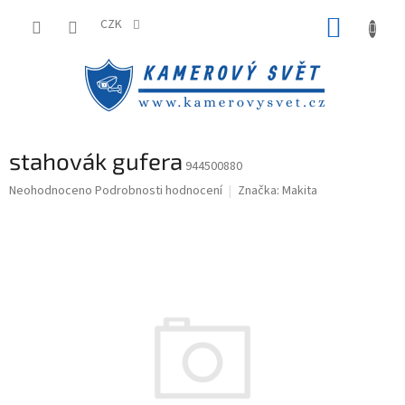
Přejít
NÁKUP
na
CZK
obsah
KOŠÍK
stahovák gufera
944500880
Průměrné
Neohodnoceno
Podrobnosti hodnocení
Značka:
Makita
hodnocení
produktu
je
0,0
z
5
hvězdiček.