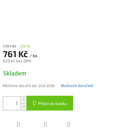
1 011 Kč
–24 %
761 Kč
/ ks
629 Kč bez DPH
Měrná
Skladem
cena:
Můžeme doručit do:
10.8.2026
Možnosti doručení
Přidat do košíku