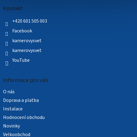
p
a
Kontakt
t
í
+420 601 505 003
Facebook
kamerovysvet
kamerovysvet
YouTube
Informace pro vás
O nás
Doprava a platba
Instalace
Hodnocení obchodu
Novinky
Velkoobchod