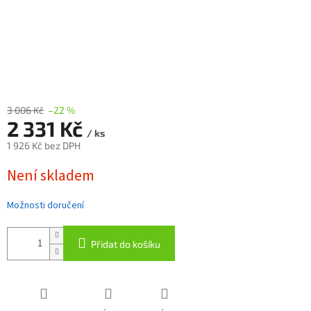
3 006 Kč
–22 %
2 331 Kč
/ ks
1 926 Kč bez DPH
Měrná
Není skladem
cena:
Možnosti doručení
Přidat do košíku