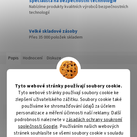
Specialista na bezpečnostní technologie
Nabízíme produkty kvalitních výrobců bezpečnostních
technologií
Velké skladové zásoby
Přes 35 000 položek skladem
Popis
Hodnocení
Diskuze
Detailní popis produktu
Popis produktu není dostupný
Tyto webové stránky používají soubory cookie.
Tyto webové stránky používají soubory cookie ke
zlepšení uživatelského zážitku. Soubory cookie také
používáme ke shromažďování údajů za účelem
personalizace a měření účinnosti naší reklamy. Další
podrobnosti naleznete v
zásadách ochrany soukromí
společnosti Google
. Používáním našich webových
Jana Koukalová
JK
stránek souhlasíte se všemi soubory cookie v souladu
Hodnocení obchodu je 5 z 5 hvězdiček.