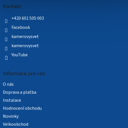
a
Kontakt
t
í
+420 601 505 003
Facebook
kamerovysvet
kamerovysvet
YouTube
Informace pro vás
O nás
Doprava a platba
Instalace
Hodnocení obchodu
Novinky
Velkoobchod