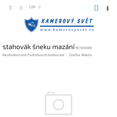
Přejít
NÁKUP
na
CZK
obsah
KOŠÍK
stahovák šneku mazání
957433000
Průměrné
Neohodnoceno
Podrobnosti hodnocení
Značka:
Makita
hodnocení
produktu
je
0,0
z
5
hvězdiček.