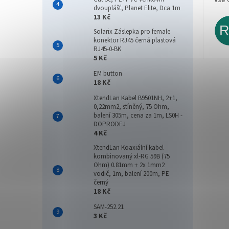
Vše 
dvouplášť, Planet Elite, Dca 1m
13 Kč
Solarix Záslepka pro female
konektor RJ45 černá plastová
RJ45-0-BK
5 Kč
EM button
18 Kč
XtendLan Kabel B9501NH, 2+1,
0,22mm2, stíněný, 75 Ohm,
balení 305m, cena za 1m, LS0H -
DOPRODEJ
4 Kč
XtendLan Koaxiální kabel
kombinovaný xl-RG 59B (75
Ohm) 0.81mm + 2x 1mm2
vodič, 1m, balení 200m, PE
černý
18 Kč
SAM-252.21
3 Kč