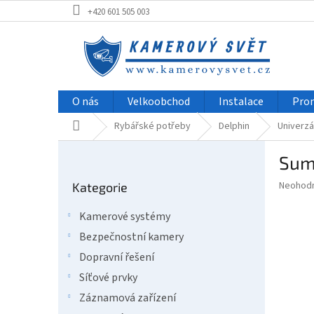
Přejít
+420 601 505 003
na
obsah
O nás
Velkoobchod
Instalace
Pro
Domů
Rybářské potřeby
Delphin
Univerzá
P
Sum
o
Přeskočit
s
Průměr
Neohod
Kategorie
kategorie
t
hodnoce
r
produkt
Kamerové systémy
a
je
Bezpečnostní kamery
0,0
n
z
n
Dopravní řešení
5
í
Síťové prvky
hvězdič
p
Záznamová zařízení
a