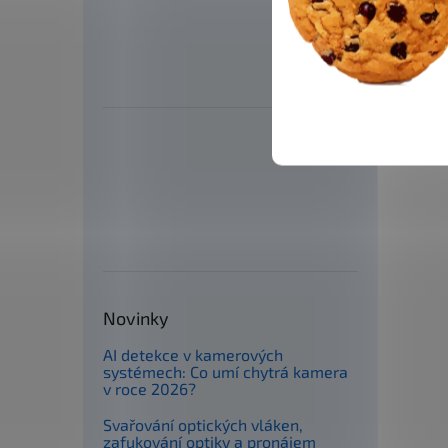
Novinky
AI detekce v kamerových
systémech: Co umí chytrá kamera
v roce 2026?
Svařování optických vláken,
zafukování optiky a pronájem