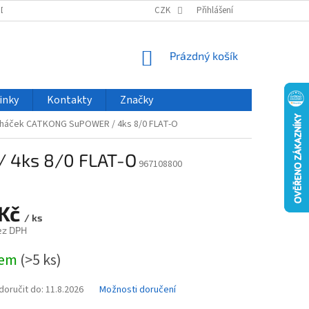
ODU
NOVINKY
VELKOOBCHOD
CZK
ČASTO KLADENÉ DOTAZY
Přihlášení
NÁKUPNÍ
Prázdný košík
KOŠÍK
inky
Kontakty
Značky
háček CATKONG SuPOWER / 4ks 8/0 FLAT-O
 4ks 8/0 FLAT-O
967108800
 Kč
/ ks
ez DPH
dem
(>5 ks)
oručit do:
11.8.2026
Možnosti doručení