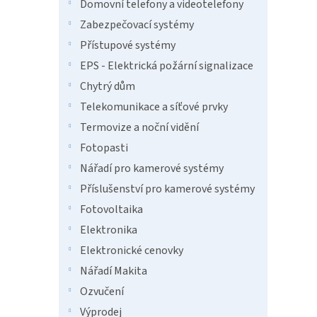
n
Domovní telefony a videotelefony
e
Zabezpečovací systémy
l
Přístupové systémy
EPS - Elektrická požární signalizace
Chytrý dům
Telekomunikace a síťové prvky
Termovize a noční vidění
Fotopasti
Nářadí pro kamerové systémy
Příslušenství pro kamerové systémy
Fotovoltaika
Elektronika
Elektronické cenovky
Nářadí Makita
Ozvučení
Výprodej