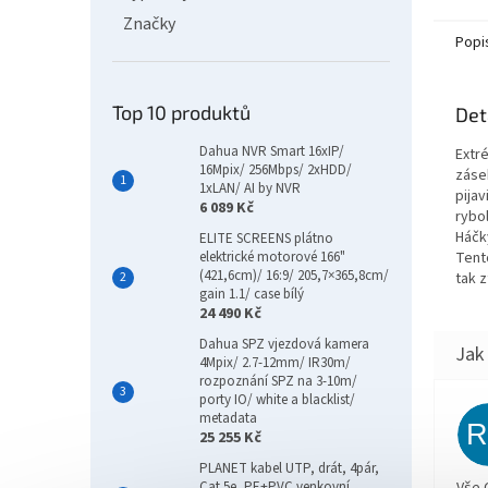
Značky
Popi
Top 10 produktů
Det
Dahua NVR Smart 16xIP/
Extr
16Mpix/ 256Mbps/ 2xHDD/
zásek
1xLAN/ AI by NVR
pija
6 089 Kč
rybo
Háčk
ELITE SCREENS plátno
elektrické motorové 166"
Tent
(421,6cm)/ 16:9/ 205,7×365,8cm/
tak z
gain 1.1/ case bílý
24 490 Kč
Dahua SPZ vjezdová kamera
4Mpix/ 2.7-12mm/ IR30m/
rozpoznání SPZ na 3-10m/
porty IO/ white a blacklist/
metadata
25 255 Kč
PLANET kabel UTP, drát, 4pár,
Cat 5e, PE+PVC venkovní