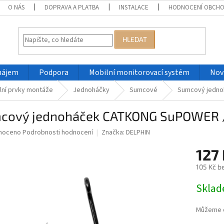
O NÁS
DOPRAVA A PLATBA
INSTALACE
HODNOCENÍ OBCH
HLEDAT
nájem
Podpora
Mobilní monitorovací systém
Nov
lní prvky montáže
Jednoháčky
Sumcové
Sumcový jedno
cový jednoháček CATKONG SuPOWER /
né
noceno
Podrobnosti hodnocení
Značka:
DELPHIN
ní
127
u
105 Kč b
Měrná
Skla
cena:
ek.
Můžeme d