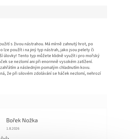
ití s živou nástrahou. Má mírně zahnutý hrot, po
ze použít i na jiný typ nástrah, jako jsou pelety či
 úlovky! Tento typ můžete klidně využít i pro mořský
háček se nezlomí ani při enormně vysokém zatížení.
zahřátím a následným pomalým chladnutím kovu.
ná, že při silovém zdolávání se háček nezlomí, nehrozí
Bořek Nožka
Hodnocení obchodu je 5 z 5 hvězdiček.
1.8.2026