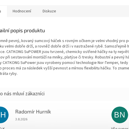
s
Hodnocení
Diskuze
ailní popis produktu
émně pevný, kovaný sumcový háček s rovným očkem je velmi vhodný pro použ
u velmi dobře drží, a rovněž dobře drží i v nastražené rybě. Samozřejmě ho l
vice. CATKONG SuPOWER jsou tvrzené, chemicky ostřené háčky na ty největší
lov při sestavování montáží na mníky, platýse či tresky. Robustní a pevný 
y CATKONG SuPower jsou vyrobeny pomocí technologie Nor-Temper, tedy 
o proces má za následek vyšší pevnost a mírnou flexibilitu háčku. To zname
tráta ryby.
Radomír Hurník
RH
BN
Hodnocení obchodu je 5 z 5 hvězdiček.
3.8.2026