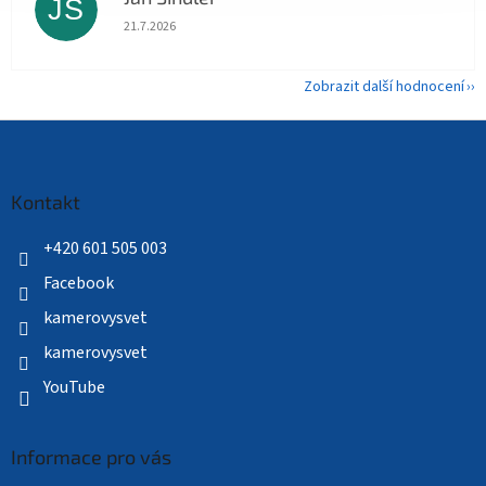
JŠ
Hodnocení obchodu je 5 z 5 hvězdiček.
21.7.2026
Zobrazit další hodnocení
Z
á
p
a
Kontakt
t
í
+420 601 505 003
Facebook
kamerovysvet
kamerovysvet
YouTube
Informace pro vás