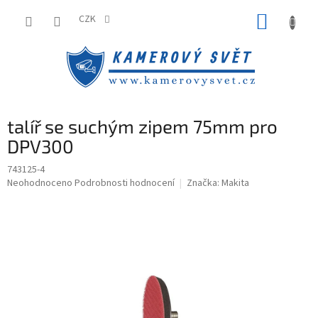
Přejít
NÁKUP
na
CZK
obsah
KOŠÍK
talíř se suchým zipem 75mm pro
DPV300
743125-4
Průměrné
Neohodnoceno
Podrobnosti hodnocení
Značka:
Makita
hodnocení
produktu
je
0,0
z
5
hvězdiček.