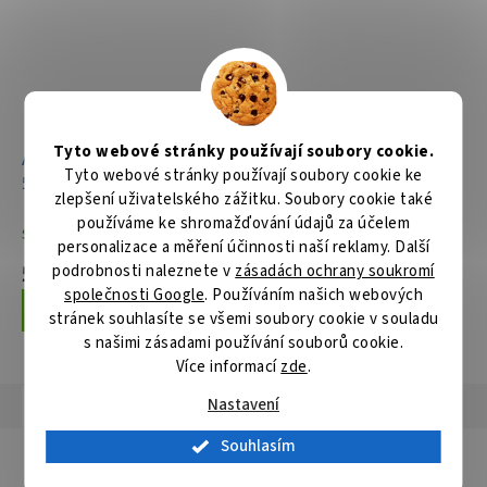
Tyto webové stránky používají soubory cookie.
Aku rotační leštička
Tyto webové stránky používají soubory cookie ke
50/75mm Li-ion LXT
zlepšení uživatelského zážitku. Soubory cookie také
18V,bez aku Z
používáme ke shromažďování údajů za účelem
Skladem
personalizace a měření účinnosti naší reklamy. Další
5 535 Kč
podrobnosti naleznete v
zásadách ochrany soukromí
společnosti Google
. Používáním našich webových
Do košíku
stránek souhlasíte se všemi soubory cookie v souladu
s našimi zásadami používání souborů cookie.
Více informací
zde
.
Nastavení
Popis
Hodnocení
Diskuze
Souhlasím
Detailní popis produktu