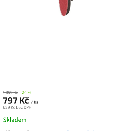
1 059 Kč
–24 %
797 Kč
/ ks
659 Kč bez DPH
Měrná
Skladem
cena: