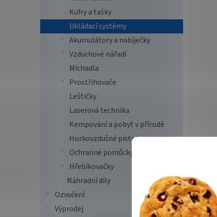
Kufry a tašky
Ukládací systémy
Akumulátory a nabíječky
Vzduchové nářadí
Míchadla
Prostřihovače
Leštičky
Laserová technika
Kempování a pobyt v přírodě
Horkovzdušné pistole
Ochranné pomůcky
Hřebíkovačky
Náhradní díly
Ozvučení
Výprodej