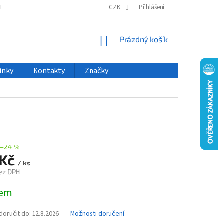
ODU
NOVINKY
VELKOOBCHOD
CZK
ČASTO KLADENÉ DOTAZY
Přihlášení
NÁKUPNÍ
Prázdný košík
KOŠÍK
inky
Kontakty
Značky
–24 %
 Kč
/ ks
ez DPH
dem
oručit do:
12.8.2026
Možnosti doručení