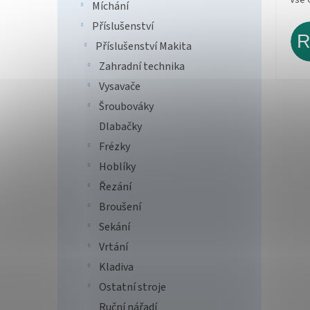
Míchání
Příslušenství
Příslušenství Makita
Zahradní technika
Vysavače
Šroubováky
Dlabačky
Frézky
Hoblíky
Řezání
Broušení
Sekání
Vrtání
Kladiva
Ostatní stroje
Ruční nářadí