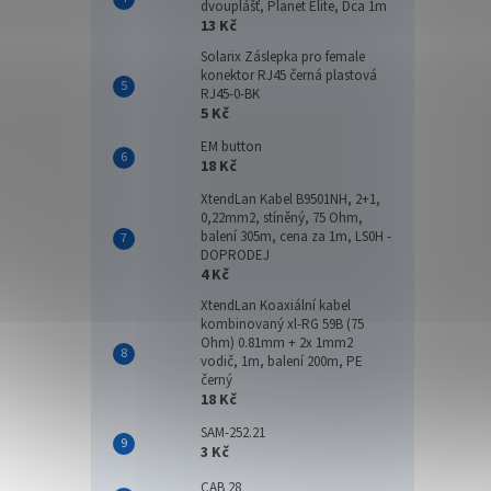
dvouplášť, Planet Elite, Dca 1m
13 Kč
Solarix Záslepka pro female
konektor RJ45 černá plastová
RJ45-0-BK
5 Kč
EM button
18 Kč
XtendLan Kabel B9501NH, 2+1,
0,22mm2, stíněný, 75 Ohm,
balení 305m, cena za 1m, LS0H -
DOPRODEJ
4 Kč
XtendLan Koaxiální kabel
kombinovaný xl-RG 59B (75
Ohm) 0.81mm + 2x 1mm2
vodič, 1m, balení 200m, PE
černý
18 Kč
SAM-252.21
3 Kč
CAB 28