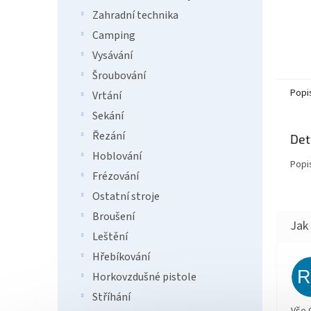
Zahradní technika
Camping
Vysávání
Šroubování
Popi
Vrtání
Sekání
Řezání
Det
Hoblování
Popi
Frézování
Ostatní stroje
Broušení
Leštění
Hřebíkování
Horkovzdušné pistole
Stříhání
Vše 