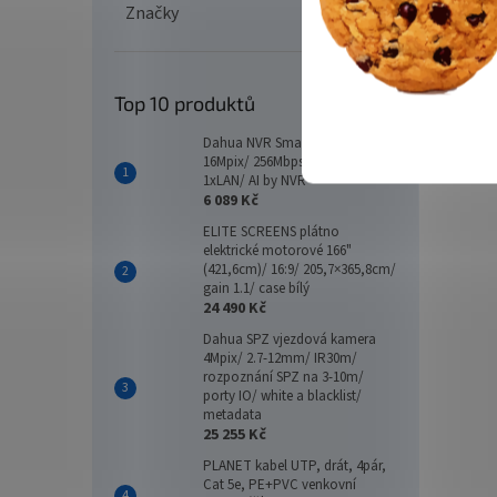
Značky
Top 10 produktů
Dahua NVR Smart 16xIP/
16Mpix/ 256Mbps/ 2xHDD/
1xLAN/ AI by NVR
6 089 Kč
ELITE SCREENS plátno
elektrické motorové 166"
(421,6cm)/ 16:9/ 205,7×365,8cm/
gain 1.1/ case bílý
24 490 Kč
Dahua SPZ vjezdová kamera
4Mpix/ 2.7-12mm/ IR30m/
rozpoznání SPZ na 3-10m/
porty IO/ white a blacklist/
metadata
25 255 Kč
PLANET kabel UTP, drát, 4pár,
Cat 5e, PE+PVC venkovní