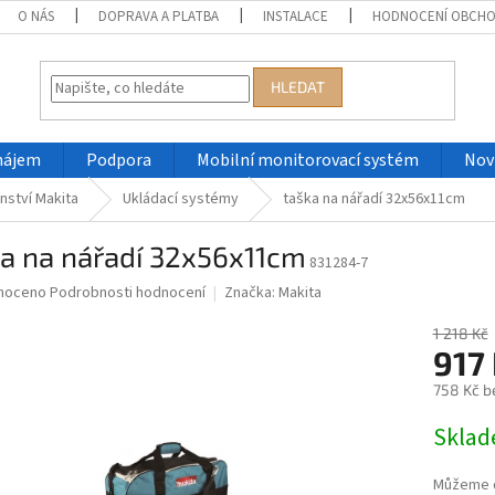
O NÁS
DOPRAVA A PLATBA
INSTALACE
HODNOCENÍ OBCH
HLEDAT
nájem
Podpora
Mobilní monitorovací systém
Nov
nství Makita
Ukládací systémy
taška na nářadí 32x56x11cm
ka na nářadí 32x56x11cm
831284-7
né
noceno
Podrobnosti hodnocení
Značka:
Makita
ní
u
1 218 Kč
917
758 Kč b
Měrná
Skla
ek.
cena:
Můžeme d