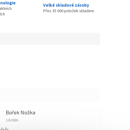
nologie
Velké skladové zásoby
litních
Přes 35 000 položek skladem
ích
Bořek Nožka
Hodnocení obchodu je 5 z 5 hvězdiček.
1.8.2026
 👍👍