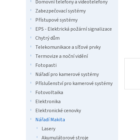
n
Domovní telefony a videotelefony
e
Zabezpečovací systémy
l
Přístupové systémy
EPS - Elektrická požární signalizace
Chytrý dům
Telekomunikace a síťové prvky
Termovize a noční vidění
Fotopasti
Nářadí pro kamerové systémy
Příslušenství pro kamerové systémy
Fotovoltaika
Elektronika
Elektronické cenovky
Nářadí Makita
Lasery
Akumulátorové stroje