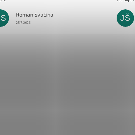
Roman Svačina
RS
JŠ
Hodnocení obchodu je 5 z 5 hvězdiček.
25.7.2026