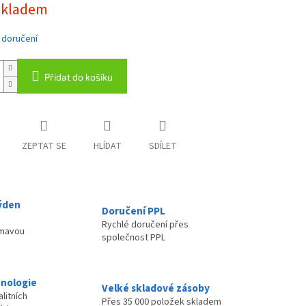
skladem
 doručení
Přidat do košíku
ZEPTAT SE
HLÍDAT
SDÍLET
ýden
Doručení PPL
Rychlé doručení přes
ímavou
společnost PPL
nologie
Velké skladové zásoby
litních
Přes 35 000 položek skladem