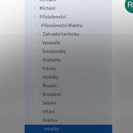
Míchání
Příslušenství
Příslušenství Makita
Zahradní technika
Vysavače
Šroubováky
Dlabačky
Frézky
Hoblíky
Řezání
Broušení
Sekání
Vrtání
Kladiva
vrtačky