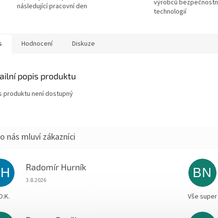
výrobců bezpečnostn
následující pracovní den
technologií
s
Hodnocení
Diskuze
ailní popis produktu
s produktu není dostupný
Radomír Hurník
RH
BN
Hodnocení obchodu je 5 z 5 hvězdiček.
3.8.2026
O.K.
Vše super