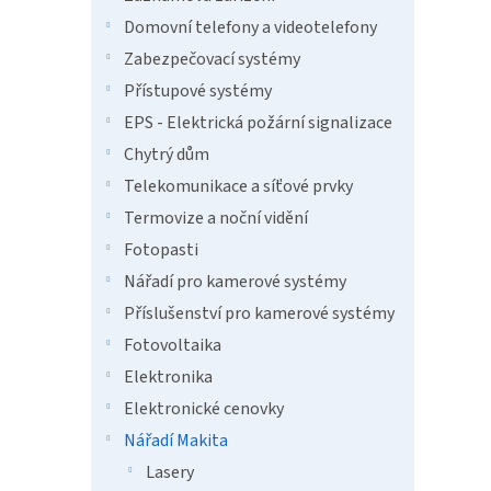
a
hvězdič
n
Domovní telefony a videotelefony
e
Zabezpečovací systémy
l
Přístupové systémy
EPS - Elektrická požární signalizace
Chytrý dům
Telekomunikace a síťové prvky
Termovize a noční vidění
Fotopasti
Nářadí pro kamerové systémy
Příslušenství pro kamerové systémy
Fotovoltaika
Elektronika
Elektronické cenovky
Nářadí Makita
Lasery