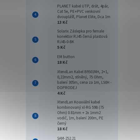
PLANET kabel UTP, drát, 4pár,
Cat 5e, PE+PVC venkovní
dvouplášť, Planet Elite, Dca 1m
13 Kč
Solarix Záslepka pro female
konektor RJ45 černá plastová
RJ45-0-BK
5 Kč
EM button
18 Kč
XtendLan Kabel B9501NH, 2+1,
0,22mm2, stíněný, 75 Ohm,
balení 305m, cena za 1m, LS0H -
DOPRODEJ
4 Kč
XtendLan Koaxiální kabel
kombinovaný xl-RG 59B (75
Ohm) 0.81mm + 2x 1mm2
vodič, 1m, balení 200m, PE
černý
18 Kč
SAM-252.21