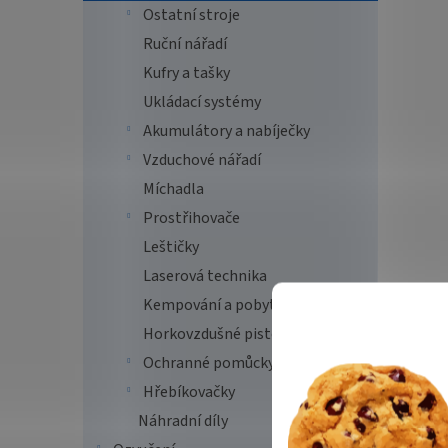
Ostatní stroje
Ruční nářadí
Kufry a tašky
Ukládací systémy
Akumulátory a nabíječky
Vzduchové nářadí
Míchadla
Prostřihovače
Leštičky
Laserová technika
Kempování a pobyt v přírodě
Horkovzdušné pistole
Ochranné pomůcky
Hřebíkovačky
Náhradní díly