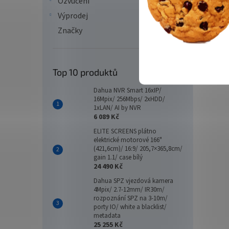
Ozvučení
Výprodej
Značky
Top 10 produktů
Dahua NVR Smart 16xIP/
16Mpix/ 256Mbps/ 2xHDD/
1xLAN/ AI by NVR
6 089 Kč
ELITE SCREENS plátno
elektrické motorové 166"
(421,6cm)/ 16:9/ 205,7×365,8cm/
gain 1.1/ case bílý
24 490 Kč
Dahua SPZ vjezdová kamera
4Mpix/ 2.7-12mm/ IR30m/
rozpoznání SPZ na 3-10m/
porty IO/ white a blacklist/
metadata
25 255 Kč