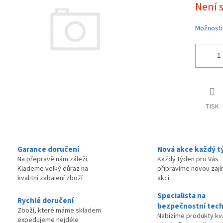
Není 
ek.
cena:
Možnosti
TISK
Garance doručení
Nová akce každý t
Na přepravě nám záleží.
Každý týden pro Vás
Klademe velký důraz na
připravíme novou zaj
kvalitní zabalení zboží
akci
Specialista na
Rychlé doručení
bezpečnostní tech
Zboží, které máme skladem
Nabízíme produkty kva
expedujeme nejdéle