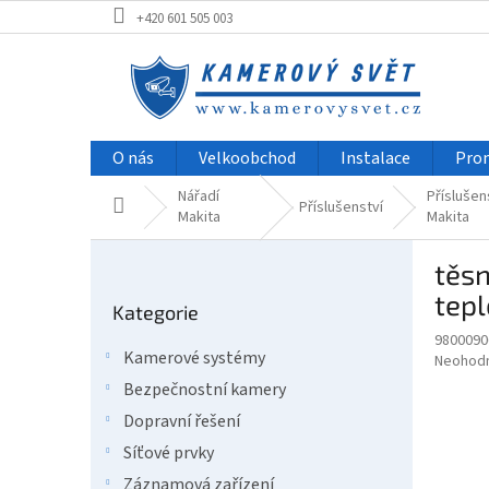
Přejít
+420 601 505 003
na
obsah
O nás
Velkoobchod
Instalace
Pro
Nářadí
Příslušen
Domů
Příslušenství
Makita
Makita
P
těsn
o
Přeskočit
s
tepl
Kategorie
kategorie
t
9800090
r
Kamerové systémy
Průměr
Neohod
a
hodnoce
Bezpečnostní kamery
n
produkt
n
Dopravní řešení
je
í
0,0
Síťové prvky
z
p
Záznamová zařízení
5