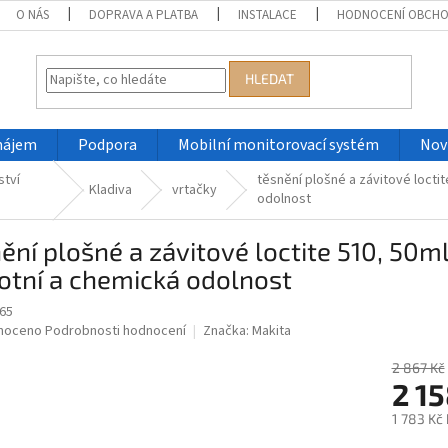
O NÁS
DOPRAVA A PLATBA
INSTALACE
HODNOCENÍ OBCH
HLEDAT
nájem
Podpora
Mobilní monitorovací systém
Nov
ství
těsnění plošné a závitové locti
Kladiva
vrtačky
odolnost
ění plošné a závitové loctite 510, 50m
otní a chemická odolnost
65
né
noceno
Podrobnosti hodnocení
Značka:
Makita
ní
u
2 867 Kč
2 1
1 783 Kč
Měrná