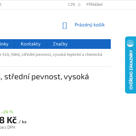
ODU
NOVINKY
VELKOOBCHOD
CZK
ČASTO KLADENÉ DOTAZY
Přihlášení
NÁKUPNÍ
Prázdný košík
KOŠÍK
inky
Kontakty
Značky
te 510, 50ml, střední pevnost, vysoká teplotní a chemická
l, střední pevnost, vysoká
–24 %
58 Kč
/ ks
 bez DPH