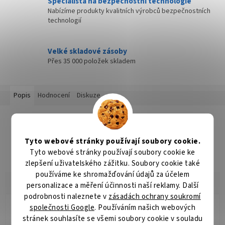
Specialista na bezpečnostní technologie
Nabízíme produkty kvalitních výrobců bezpečnostních
technologií
Velké skladové zásoby
Přes 35 000 položek skladem
Popis
Hodnocení
Diskuze
Detailní popis produktu
Popis produktu není dostupný
Tyto webové stránky používají soubory cookie.
Tyto webové stránky používají soubory cookie ke
zlepšení uživatelského zážitku. Soubory cookie také
používáme ke shromažďování údajů za účelem
personalizace a měření účinnosti naší reklamy. Další
podrobnosti naleznete v
zásadách ochrany soukromí
společnosti Google
. Používáním našich webových
Radomír Hurník
RH
stránek souhlasíte se všemi soubory cookie v souladu
Hodnocení obchodu je 5 z 5 hvězdiček.