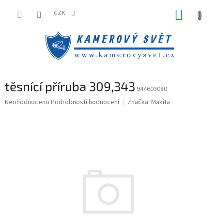
Přejít
NÁKUP
na
CZK
obsah
KOŠÍK
těsnící příruba 309,343
944603080
Průměrné
Neohodnoceno
Podrobnosti hodnocení
Značka:
Makita
hodnocení
produktu
je
0,0
z
5
hvězdiček.