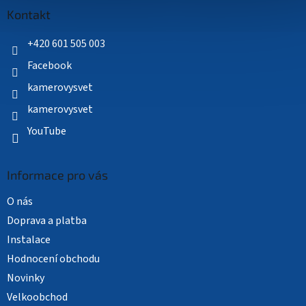
a
Kontakt
t
í
+420 601 505 003
Facebook
kamerovysvet
kamerovysvet
YouTube
Informace pro vás
O nás
Doprava a platba
Instalace
Hodnocení obchodu
Novinky
Velkoobchod