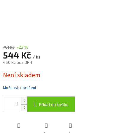
701 Kč
–22 %
544 Kč
/ ks
450 Kč bez DPH
Měrná
Není skladem
cena:
Možnosti doručení
Přidat do košíku