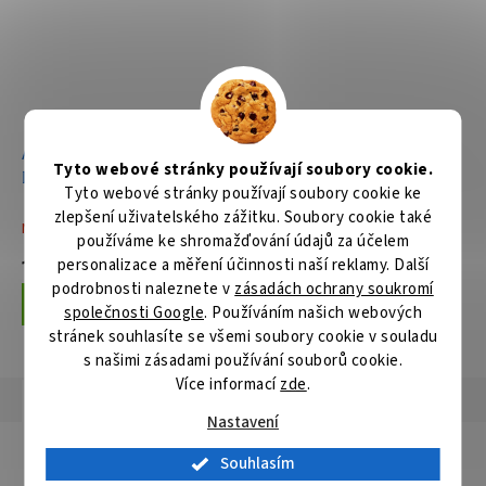
Aku sada
Tyto webové stránky používají soubory cookie.
DDF486+DTD153+DGA504
Tyto webové stránky používají soubory cookie ke
Li-ion LXT 18V/5,0Ah
zlepšení uživatelského zážitku. Soubory cookie také
Není skladem
používáme ke shromažďování údajů za účelem
personalizace a měření účinnosti naší reklamy. Další
15 992 Kč
podrobnosti naleznete v
zásadách ochrany soukromí
Do košíku
společnosti Google
. Používáním našich webových
stránek souhlasíte se všemi soubory cookie v souladu
s našimi zásadami používání souborů cookie.
Více informací
zde
.
Popis
Hodnocení
Diskuze
Nastavení
Detailní popis produktu
Souhlasím