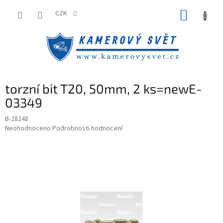
Přejít
NÁKUP
na
CZK
obsah
KOŠÍK
torzní bit T20, 50mm, 2 ks=newE-
03349
B-28248
Průměrné
Neohodnoceno
Podrobnosti hodnocení
hodnocení
produktu
je
0,0
z
5
hvězdiček.