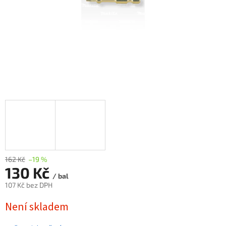
162 Kč
–19 %
130 Kč
/ bal
107 Kč bez DPH
Měrná
Není skladem
cena: