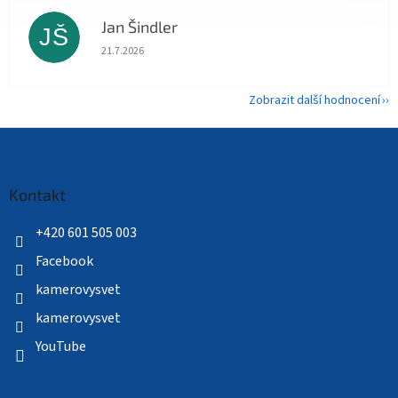
Jan Šindler
JŠ
Hodnocení obchodu je 5 z 5 hvězdiček.
21.7.2026
Zobrazit další hodnocení
Z
á
p
a
Kontakt
t
í
+420 601 505 003
Facebook
kamerovysvet
kamerovysvet
YouTube