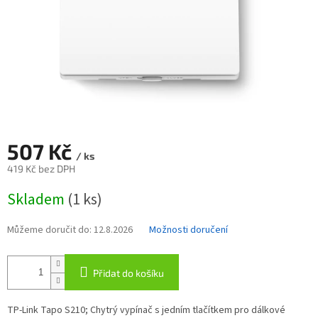
507 Kč
/ ks
419 Kč bez DPH
Měrná
Skladem
(1 ks)
cena:
Můžeme doručit do:
12.8.2026
Možnosti doručení
Přidat do košíku
TP-Link Tapo S210; Chytrý vypínač s jedním tlačítkem pro dálkové