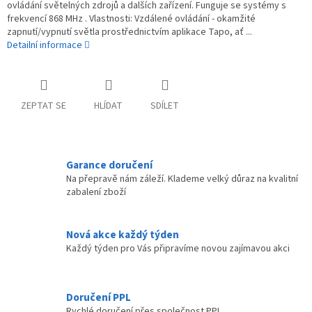
ovládání světelných zdrojů a dalších zařízení. Funguje se systémy s
frekvencí 868 MHz . Vlastnosti: Vzdálené ovládání - okamžité
zapnutí/vypnutí světla prostřednictvím aplikace Tapo, ať ...
Detailní informace
ZEPTAT SE
HLÍDAT
SDÍLET
Garance doručení
Na přepravě nám záleží. Klademe velký důraz na kvalitní
zabalení zboží
Nová akce každý týden
Každý týden pro Vás připravíme novou zajímavou akci
Doručení PPL
Rychlé doručení přes společnost PPL