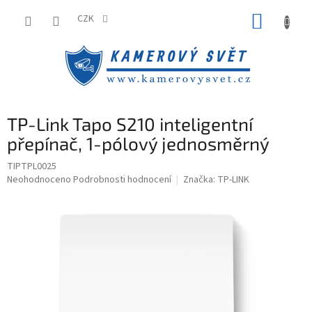
Přejít
NÁKUP
na
CZK
obsah
KOŠÍK
TP-Link Tapo S210 inteligentní
přepínač, 1-pólový jednosměrný
TIPTPL0025
Průměrné
Neohodnoceno
Podrobnosti hodnocení
Značka:
TP-LINK
hodnocení
produktu
je
0,0
z
5
hvězdiček.