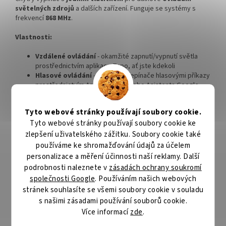
světelných zdrojů
a dalších zařízení. Funguje se systémy s
frekvencí
868 MHz
.
Vlastnosti:
Vzdálené ovládání
- okamžité zapnutí/vypnutí světla
prostřednictvím aplikace Tapo, ať jste kdekoli
Hlasové ovládání
- ovládání přepínače hlasovými příkazy
prostřednictvím Amazon Alexy nebo Asistenta Google
Programy
- přednastavení kalendáře pro automatickou
správu zařízení
Tyto webové stránky používají soubory cookie.
Režim nepřítomnosti
- automatické zapínání a vypínání
Tyto webové stránky používají soubory cookie ke
světla v různých časech, aby vznikl dojem, že je někdo
doma
zlepšení uživatelského zážitku. Soubory cookie také
Výměna baterie bez nástrojů
- snadná výměna
používáme ke shromažďování údajů za účelem
vložených baterií bez nutnosti používat další nástroje
personalizace a měření účinnosti naší reklamy. Další
Nevyžaduje nulový vodič
- velmi jednoduché zapojení
podrobnosti naleznete v
zásadách ochrany soukromí
společnosti Google
. Používáním našich webových
Upozornění:
Je vyžadováno propojení s TP-Link Tapo Smart
stránek souhlasíte se všemi soubory cookie v souladu
Hub H100 (není součástí balení).
s našimi zásadami používání souborů cookie.
Součástí balení jsou baterie a montážní šroubky.
Více informací
zde
.