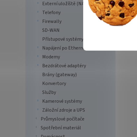
Externí uložíště (NAS)
Telefony
Firewally
SD-WAN
Přístupové systémy
Napájení po Ethernetu (PoE)
Modemy
Bezdrátové adaptéry
Brány (gateway)
Konvertory
Služby
Kamerové systémy
Záložní zdroje a UPS
Průmyslové počítače
Spotřební materiál
Domácnost