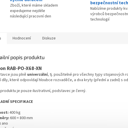
bezpečnostní tech
Zboží, které máme skladem
Nabízíme produkty kva
expedujeme nejdéle
výrobců bezpečnostn
následující pracovní den
technologií
s
Hodnocení
Diskuze
ailní popis produktu
ton RAB-PO-X68-XN
tavce jsou plně
univerzální
, tj. použitelné pro všechny typy stojanových 
 díly, které odpovídají hloubce rozvaděče, a dva kryty (přední a zadní) s od
produktu je pouze ilustrativní, podstavec je černý.
ADNÍ SPECIFIKACE
ost:
400 kg
měry:
600 × 800 mm
:
ano