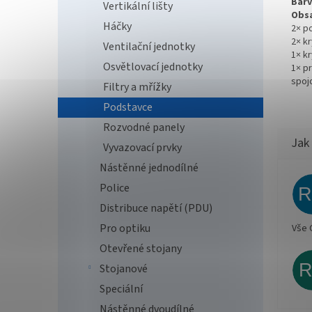
Barv
Vertikální lišty
Obsa
Háčky
2× p
2× k
Ventilační jednotky
1× kr
Osvětlovací jednotky
1× p
spoj
Filtry a mřížky
Podstavce
Rozvodné panely
Vyvazovací prvky
Nástěnné jednodílné
Police
Distribuce napětí (PDU)
Pro optiku
Vše 
Otevřené stojany
Stojanové
Speciální
Nástěnné dvoudílné