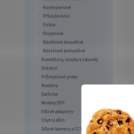
Kontejnerové
Příslušenství
Police
Stojanové
Nástěnné dvoudílné
Nástěnné jednodílné
Konektory, spojky a zásuvky
Ostatní
Průmyslové prvky
Routery
Switche
Moduly SFP
Síťové adaptéry
Chytrý dům
Síťové kamery a CCTV