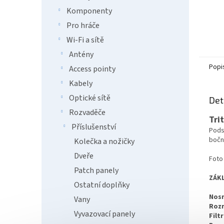
Komponenty
Pro hráče
Wi-Fi a sítě
Antény
Popi
Access pointy
Kabely
Optické sítě
Det
Rozvaděče
Tri
Příslušenství
Pods
boční
Kolečka a nožičky
Dveře
Foto 
Patch panely
ZÁKL
Ostatní doplňky
Nosn
Vany
Roz
Vyvazovací panely
Filtr