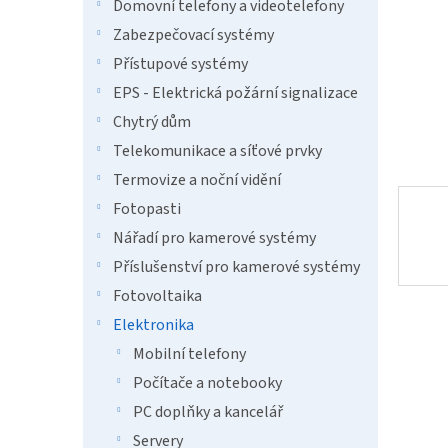
n
Domovní telefony a videotelefony
e
Zabezpečovací systémy
l
Přístupové systémy
EPS - Elektrická požární signalizace
Chytrý dům
Telekomunikace a síťové prvky
Termovize a noční vidění
Fotopasti
Nářadí pro kamerové systémy
Příslušenství pro kamerové systémy
Fotovoltaika
Elektronika
Mobilní telefony
Počítače a notebooky
PC doplňky a kancelář
Servery