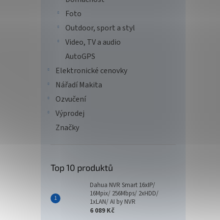
Foto
Outdoor, sport a styl
Video, TV a audio
AutoGPS
Elektronické cenovky
Nářadí Makita
Ozvučení
Výprodej
Značky
Top 10 produktů
Dahua NVR Smart 16xIP/
16Mpix/ 256Mbps/ 2xHDD/
1xLAN/ AI by NVR
6 089 Kč