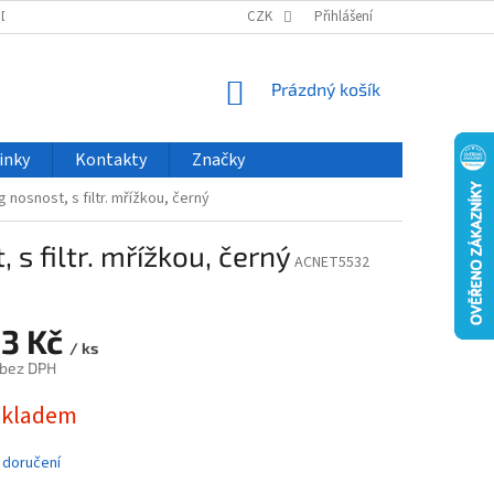
ODU
NOVINKY
VELKOOBCHOD
CZK
ČASTO KLADENÉ DOTAZY
Přihlášení
NÁKUPNÍ
Prázdný košík
KOŠÍK
inky
Kontakty
Značky
nosnost, s filtr. mřížkou, černý
s filtr. mřížkou, černý
ACNET5532
53 Kč
/ ks
 bez DPH
skladem
 doručení