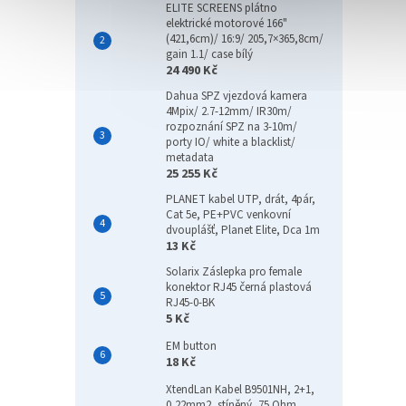
ELITE SCREENS plátno
elektrické motorové 166"
(421,6cm)/ 16:9/ 205,7×365,8cm/
gain 1.1/ case bílý
24 490 Kč
Dahua SPZ vjezdová kamera
4Mpix/ 2.7-12mm/ IR30m/
rozpoznání SPZ na 3-10m/
porty IO/ white a blacklist/
metadata
25 255 Kč
PLANET kabel UTP, drát, 4pár,
Cat 5e, PE+PVC venkovní
dvouplášť, Planet Elite, Dca 1m
13 Kč
Solarix Záslepka pro female
konektor RJ45 černá plastová
RJ45-0-BK
5 Kč
EM button
18 Kč
XtendLan Kabel B9501NH, 2+1,
0,22mm2, stíněný, 75 Ohm,