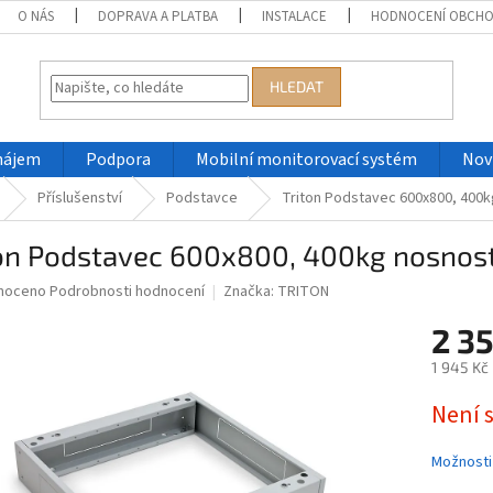
O NÁS
DOPRAVA A PLATBA
INSTALACE
HODNOCENÍ OBCH
HLEDAT
nájem
Podpora
Mobilní monitorovací systém
Nov
Příslušenství
Podstavce
Triton Podstavec 600x800, 400kg 
on Podstavec 600x800, 400kg nosnost, 
né
noceno
Podrobnosti hodnocení
Značka:
TRITON
ní
2 3
u
1 945 Kč
Měrná
Není 
cena:
ek.
Možnosti