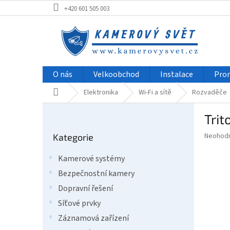
Přejít
+420 601 505 003
na
obsah
O nás
Velkoobchod
Instalace
Pro
Domů
Elektronika
Wi-Fi a sítě
Rozvaděče
P
Trit
o
Přeskočit
s
Průměr
Neohod
Kategorie
kategorie
t
hodnoce
r
produkt
Kamerové systémy
a
je
Bezpečnostní kamery
0,0
n
z
n
Dopravní řešení
5
í
Síťové prvky
hvězdič
p
Záznamová zařízení
a