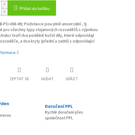
Přidat do košíku
B-PO-X68-XN; Podstavce jsou plně univerzální , tj.
né pro všechny typy stojanových rozvaděčů s výjimkou
trukci tvoří dva podélné boční díly, které odpovídají
ozvaděče, a dva kryty (přední a zadní) s odpovídající
informace
ZEPTAT SE
HLÍDAT
SDÍLET
ýden
Doručení PPL
Rychlé doručení přes
ímavou
společnost PPL