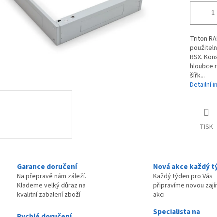
Triton RA
použitel
RSX. Kons
hloubce r
šířk...
Detailní 
TISK
Garance doručení
Nová akce každý t
Na přepravě nám záleží.
Každý týden pro Vás
Klademe velký důraz na
připravíme novou zaj
kvalitní zabalení zboží
akci
Specialista na
Rychlé doručení