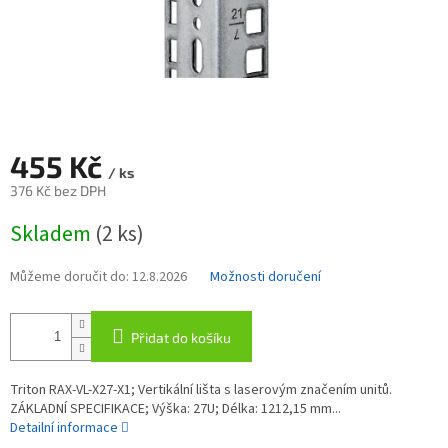
455 Kč
/ ks
376 Kč bez DPH
Měrná
Skladem
(2 ks)
cena:
Můžeme doručit do:
12.8.2026
Možnosti doručení
Přidat do košíku
Triton RAX-VL-X27-X1; Vertikální lišta s laserovým značením unitů.
ZÁKLADNÍ SPECIFIKACE; Výška: 27U; Délka: 1212,15 mm...
Detailní informace