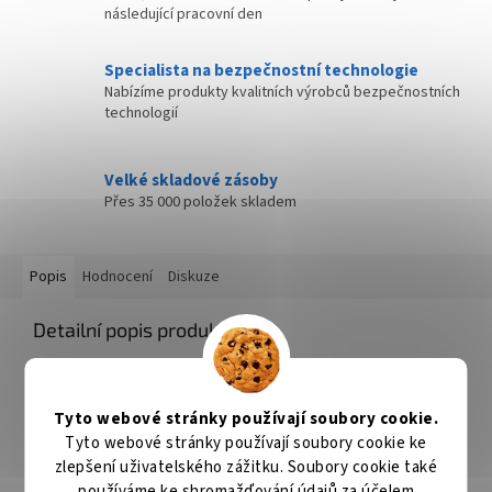
následující pracovní den
Specialista na bezpečnostní technologie
Nabízíme produkty kvalitních výrobců bezpečnostních
technologií
Velké skladové zásoby
Přes 35 000 položek skladem
Popis
Hodnocení
Diskuze
Detailní popis produktu
Triton RAX-VL-X27-X1
Vertikální lišta s laserovým značením unitů.
Tyto webové stránky používají soubory cookie.
ZÁKLADNÍ SPECIFIKACE
Tyto webové stránky používají soubory cookie ke
zlepšení uživatelského zážitku. Soubory cookie také
Výška:
27U
používáme ke shromažďování údajů za účelem