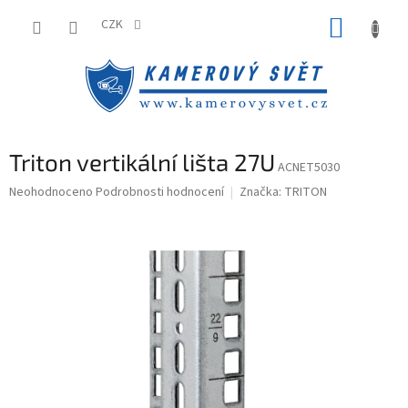
Přejít
NÁKUP
na
CZK
obsah
KOŠÍK
Triton vertikální lišta 27U
ACNET5030
Průměrné
Neohodnoceno
Podrobnosti hodnocení
Značka:
TRITON
hodnocení
produktu
je
0,0
z
5
hvězdiček.