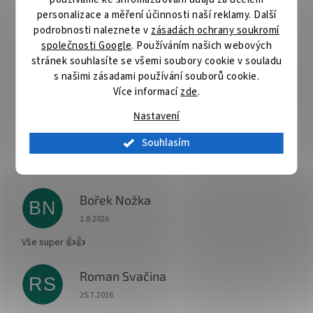
personalizace a měření účinnosti naší reklamy. Další
Délka:
1212,15 mm
podrobnosti naleznete v
zásadách ochrany soukromí
společnosti Google
. Používáním našich webových
stránek souhlasíte se všemi soubory cookie v souladu
s našimi zásadami používání souborů cookie.
Více informací
zde
.
Nastavení
Radomír Hurník
RH
Hodnocení obchodu je 5 z 5 hvězdiček.
Souhlasím
3.8.2026
Vše O.K.
Bořek Nožka
BN
Hodnocení obchodu je 5 z 5 hvězdiček.
1.8.2026
Vše super 👍👍
Roman Svačina
RS
Hodnocení obchodu je 5 z 5 hvězdiček.
25.7.2026