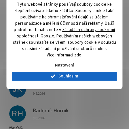
Tyto webové stránky používají soubory cookie ke
ZÁKLADNÍ SPECIFIKACE
zlepšení uživatelského zážitku. Soubory cookie také
používáme ke shromažďování údajů za účelem
Kompatibilita:
Triton rozvaděče RMA, RZA
personalizace a měření účinnosti naší reklamy. Další
podrobnosti naleznete v
zásadách ochrany soukromí
Barva:
stříbrná
společnosti Google
. Používáním našich webových
stránek souhlasíte se všemi soubory cookie v souladu
Materiál:
kov
s našimi zásadami používání souborů cookie.
Více informací
zde
.
Nastavení
Souhlasím
Jana Koukalová
JK
Hodnocení obchodu je 5 z 5 hvězdiček.
9.8.2026
Radomír Hurník
RH
Hodnocení obchodu je 5 z 5 hvězdiček.
3.8.2026
Vše O.K.