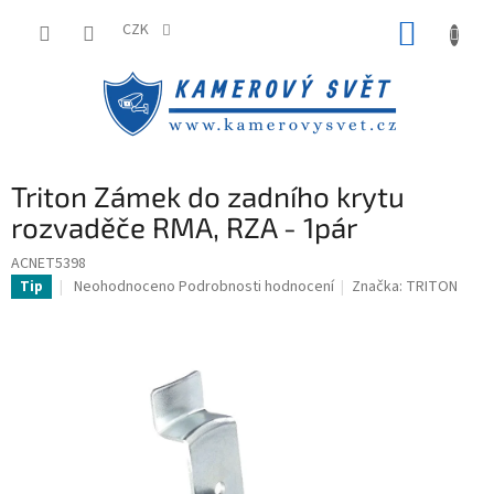
Přejít
NÁKUP
na
CZK
obsah
KOŠÍK
Triton Zámek do zadního krytu
rozvaděče RMA, RZA - 1pár
ACNET5398
Průměrné
Neohodnoceno
Podrobnosti hodnocení
Značka:
TRITON
Tip
hodnocení
produktu
je
0,0
z
5
hvězdiček.