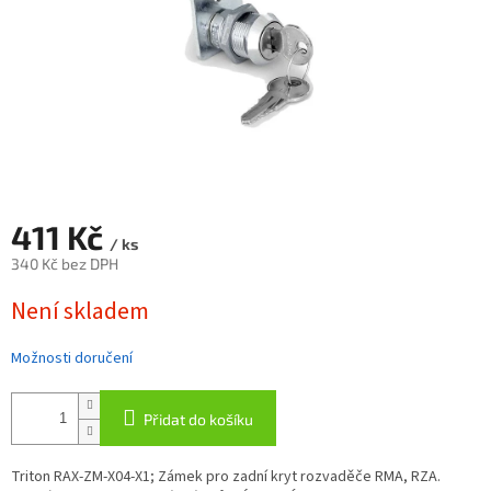
411 Kč
/ ks
340 Kč bez DPH
Měrná
Není skladem
cena:
Možnosti doručení
Přidat do košíku
Triton RAX-ZM-X04-X1; Zámek pro zadní kryt rozvaděče RMA, RZA.