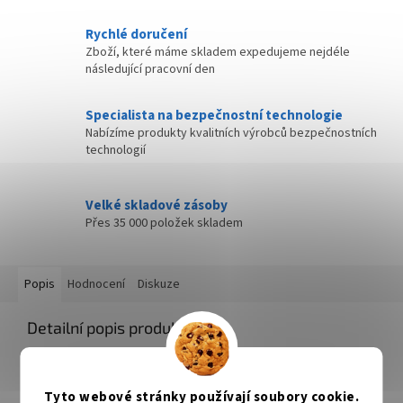
Rychlé doručení
Zboží, které máme skladem expedujeme nejdéle
následující pracovní den
Specialista na bezpečnostní technologie
Nabízíme produkty kvalitních výrobců bezpečnostních
technologií
Velké skladové zásoby
Přes 35 000 položek skladem
Popis
Hodnocení
Diskuze
Detailní popis produktu
Triton RAX-ZM-X04-X1
Zámek pro zadní kryt rozvaděče RMA, RZA. Balení obsahuje
Tyto webové stránky používají soubory cookie.
jeden pár zámků.