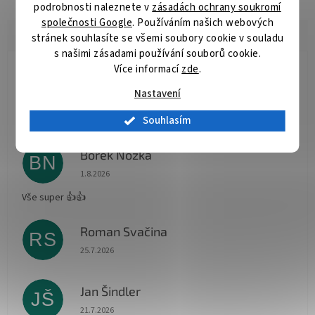
podrobnosti naleznete v
zásadách ochrany soukromí
společnosti Google
. Používáním našich webových
stránek souhlasíte se všemi soubory cookie v souladu
s našimi zásadami používání souborů cookie.
Více informací
zde
.
Radomír Hurník
RH
Nastavení
Hodnocení obchodu je 5 z 5 hvězdiček.
3.8.2026
Souhlasím
Vše O.K.
Bořek Nožka
BN
Hodnocení obchodu je 5 z 5 hvězdiček.
1.8.2026
Vše super 👍👍
Roman Svačina
RS
Hodnocení obchodu je 5 z 5 hvězdiček.
25.7.2026
Jan Šindler
JŠ
Hodnocení obchodu je 5 z 5 hvězdiček.
21.7.2026