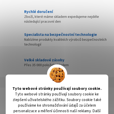
Rychlé doručení
Zboží, které máme skladem expedujeme nejdéle
následující pracovní den
Specialista na bezpečnostní technologie
Nabízíme produkty kvalitních výrobců bezpečnostních
technologií
Velké skladové zásoby
Přes 35 000 položek skladem
Popis
Hodnocení
Diskuze
Tyto webové stránky používají soubory cookie.
Tyto webové stránky používají soubory cookie ke
Detailní popis produktu
zlepšení uživatelského zážitku. Soubory cookie také
Popis produktu není dostupný
používáme ke shromažďování údajů za účelem
personalizace a měření účinnosti naší reklamy. Další