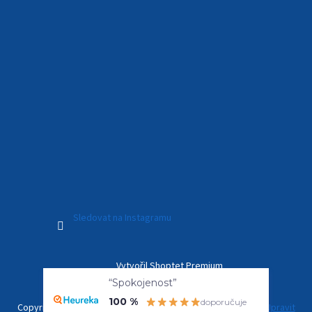
Sledovat na Instagramu
Vytvořil Shoptet Premium
“Spokojenost”
100 %
doporučuje
Copyright 2026
Kamerový Svět
. Všechna práva vyhrazena.
Upravit