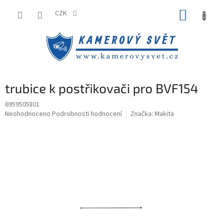
Přejít
NÁKUP
na
CZK
obsah
KOŠÍK
trubice k postřikovači pro BVF154
6959505801
Průměrné
Neohodnoceno
Podrobnosti hodnocení
Značka:
Makita
hodnocení
produktu
je
0,0
z
5
hvězdiček.