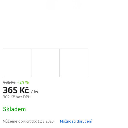
485 Kč
–24 %
365 Kč
/ ks
302 Kč bez DPH
Měrná
Skladem
cena:
Můžeme doručit do:
12.8.2026
Možnosti doručení