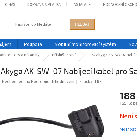
O NÁS
DOPRAVA A PLATBA
INSTALACE
HODNOCENÍ OBCH
HLEDAT
nájem
Podpora
Mobilní monitorovací systém
Nov
orttestery a náramky
Příslušenství
TRX Akyga AK-SW-07 Nabíje
Akyga AK-SW-07 Nabíjecí kabel pro S
Průměrné
Neohodnoceno
Podrobnosti hodnocení
Značka:
TRX
hodnocení
produktu
188
je
155 Kč b
0,0
z
Měrná
Není 
5
cena:
hvězdiček.
Možnosti