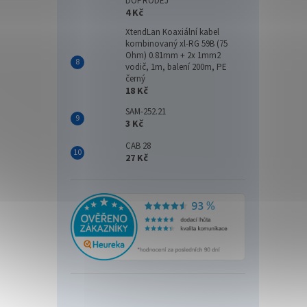
DOPRODEJ
4 Kč
XtendLan Koaxiální kabel
kombinovaný xl-RG 59B (75
Ohm) 0.81mm + 2x 1mm2
vodič, 1m, balení 200m, PE
černý
18 Kč
SAM-252.21
3 Kč
CAB 28
27 Kč