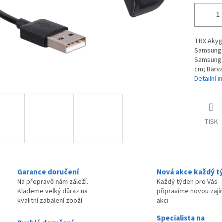
TRX Akyg
Samsung G
Samsung G
cm; Barva
Detailní 
TISK
Garance doručení
Nová akce každý t
Na přepravě nám záleží.
Každý týden pro Vás
Klademe velký důraz na
připravíme novou zaj
kvalitní zabalení zboží
akci
Specialista na