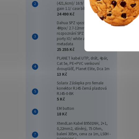
(421,6cm)/ 16:9/ 205,7×365,8cm/
gain 1.1/ case bílý
24 490 Kč
Dahua SPZ vjezdová kamera
4Mpix/ 2.7-12mm/ IR30m/
rozpoznání SPZ na 3-10m/
porty IO/ white a blacklist/
metadata
25 255 Kč
PLANET kabel UTP, drát, 4pár,
Cat 5e, PE+PVC venkovní
dvouplášť, Planet Elite, Dca 1m
13 Kč
Solarix Záslepka pro female
konektor RJ45 černá plastová
RJ45-0-BK
5 Kč
EM button
18 Kč
XtendLan Kabel B9501NH, 2+1,
0,22mm2, stíněný, 75 Ohm,
balení 305m, cena za 1m, LS0H -