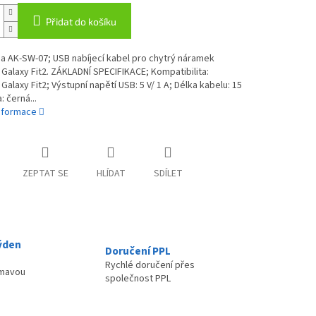
Přidat do košíku
a AK-SW-07; USB nabíjecí kabel pro chytrý náramek
alaxy Fit2. ZÁKLADNÍ SPECIFIKACE; Kompatibilita:
alaxy Fit2; Výstupní napětí USB: 5 V/ 1 A; Délka kabelu: 15
: černá...
informace
ZEPTAT SE
HLÍDAT
SDÍLET
ýden
Doručení PPL
Rychlé doručení přes
ímavou
společnost PPL