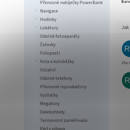
Barv
Přenosné nabíječky PowerBank
Navigace
Hodinky
Lokátory
Odolné fotoaparáty
Čelovky
Fotopasti
Kola a koloběžky
Vše 
Ostatní
Odolné telefony
Přenosné reproduktory
Vysílačky
Megafony
Dalekohledy
Termovizní zaměřovače
Párty výbava