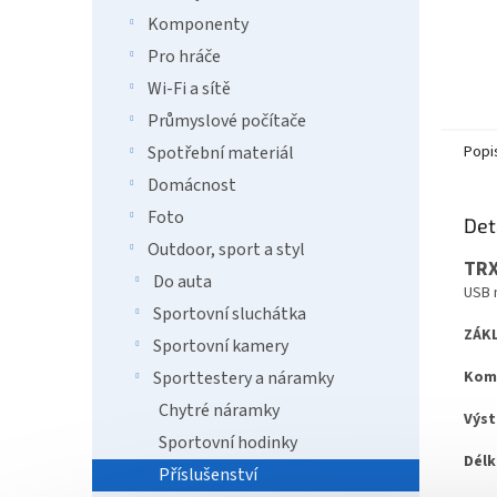
Komponenty
Pro hráče
Wi-Fi a sítě
Průmyslové počítače
Popi
Spotřební materiál
Domácnost
Foto
Det
Outdoor, sport a styl
TRX
Do auta
USB 
Sportovní sluchátka
ZÁKL
Sportovní kamery
Komp
Sporttestery a náramky
Chytré náramky
Výst
Sportovní hodinky
Délk
Příslušenství