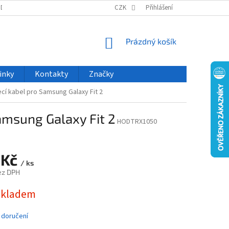
ODU
NOVINKY
VELKOOBCHOD
CZK
ČASTO KLADENÉ DOTAZY
Přihlášení
NÁKUPNÍ
Prázdný košík
KOŠÍK
inky
Kontakty
Značky
cí kabel pro Samsung Galaxy Fit 2
amsung Galaxy Fit 2
HODTRX1050
 Kč
/ ks
ez DPH
skladem
 doručení