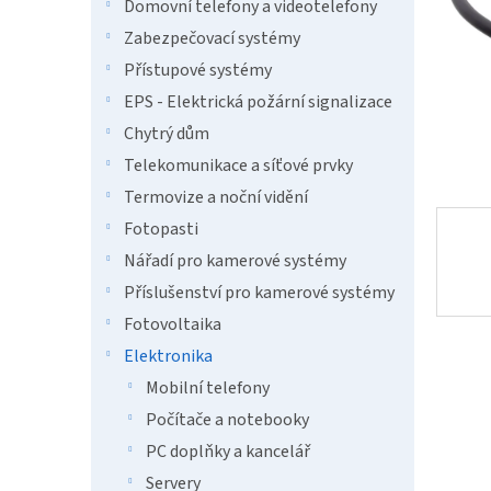
n
Domovní telefony a videotelefony
e
Zabezpečovací systémy
l
Přístupové systémy
EPS - Elektrická požární signalizace
Chytrý dům
Telekomunikace a síťové prvky
Termovize a noční vidění
Fotopasti
Nářadí pro kamerové systémy
Příslušenství pro kamerové systémy
Fotovoltaika
Elektronika
Mobilní telefony
Počítače a notebooky
PC doplňky a kancelář
Servery