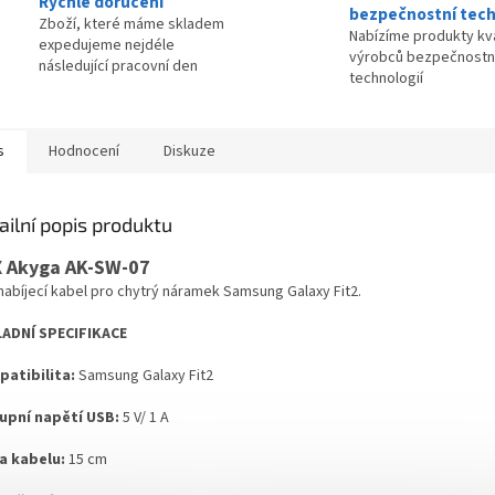
Rychlé doručení
bezpečnostní tech
Zboží, které máme skladem
Nabízíme produkty kva
expedujeme nejdéle
výrobců bezpečnostn
následující pracovní den
technologií
s
Hodnocení
Diskuze
ailní popis produktu
 Akyga AK-SW-07
nabíjecí kabel pro chytrý náramek Samsung Galaxy Fit2.
ADNÍ SPECIFIKACE
atibilita:
Samsung Galaxy Fit2
upní napětí USB:
5 V/ 1 A
a kabelu:
15 cm