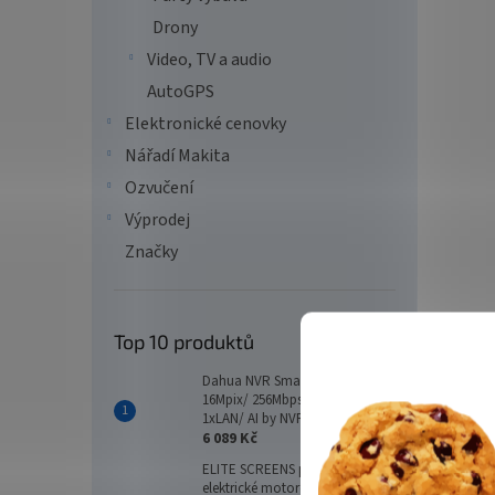
Drony
Video, TV a audio
AutoGPS
Elektronické cenovky
Nářadí Makita
Ozvučení
Výprodej
Značky
Top 10 produktů
Dahua NVR Smart 16xIP/
16Mpix/ 256Mbps/ 2xHDD/
1xLAN/ AI by NVR
6 089 Kč
ELITE SCREENS plátno
elektrické motorové 166"