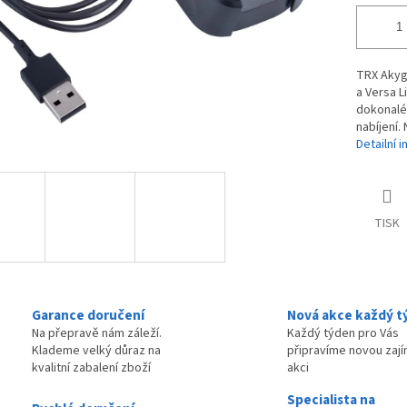
TRX Akyga
a Versa L
dokonalé 
nabíjení.
Detailní 
TISK
Garance doručení
Nová akce každý t
Na přepravě nám záleží.
Každý týden pro Vás
Klademe velký důraz na
připravíme novou zaj
kvalitní zabalení zboží
akci
Specialista na