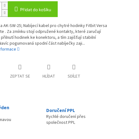
Přidat do košíku
 AK-SW-25; Nabíjecí kabel pro chytré hodinky Fitbit Versa
ite . Za zmínku stojí odpružené kontakty, které zaručují
přilnutí hodinek ke konektoru, a tím zajišťují stabilní
 Navíc pogumovaná spodní část nabíječky zaji...
informace
ZEPTAT SE
HLÍDAT
SDÍLET
ýden
Doručení PPL
Rychlé doručení přes
ímavou
společnost PPL