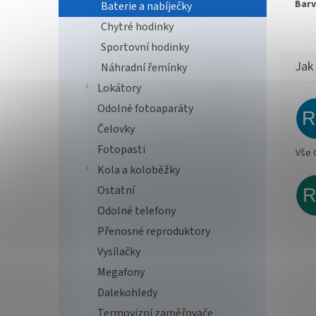
Barv
Baterie a nabíječky
Chytré hodinky
Sportovní hodinky
Náhradní řemínky
Lokátory
Odolné fotoaparáty
Čelovky
Fotopasti
Vše 
Kola a koloběžky
Ostatní
Odolné telefony
Přenosné reproduktory
Vysílačky
Megafony
Dalekohledy
Termovizní zaměřovače