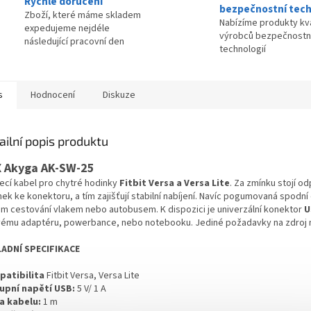
Rychlé doručení
bezpečnostní tech
Zboží, které máme skladem
Nabízíme produkty kva
expedujeme nejdéle
výrobců bezpečnostn
následující pracovní den
technologií
s
Hodnocení
Diskuze
ailní popis produktu
 Akyga AK-SW-25
jecí kabel pro chytré hodinky
Fitbit Versa a Versa Lite
. Za zmínku stojí o
ek ke konektoru, a tím zajišťují stabilní nabíjení. Navíc pogumovaná spodní čá
m cestování vlakem nebo autobusem. K dispozici je univerzální konektor
U
vému adaptéru, powerbance, nebo notebooku. Jediné požadavky na zdroj 
ADNÍ SPECIFIKACE
atibilita
Fitbit Versa, Versa Lite
upní napětí USB:
5 V/ 1 A
a kabelu:
1 m