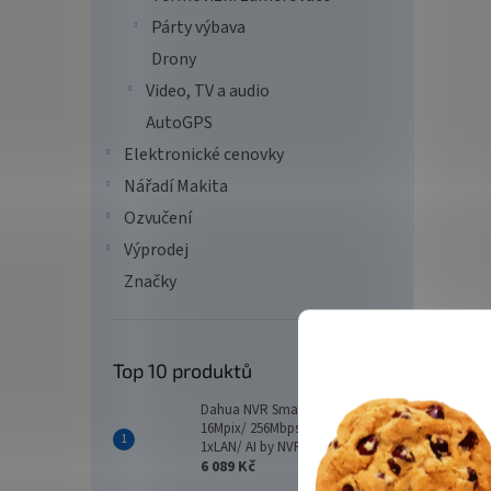
Párty výbava
Drony
Video, TV a audio
AutoGPS
Elektronické cenovky
Nářadí Makita
Ozvučení
Výprodej
Značky
Top 10 produktů
Dahua NVR Smart 16xIP/
16Mpix/ 256Mbps/ 2xHDD/
1xLAN/ AI by NVR
6 089 Kč