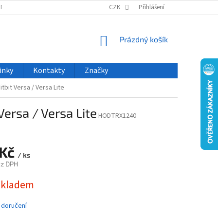
ODU
NOVINKY
VELKOOBCHOD
CZK
ČASTO KLADENÉ DOTAZY
Přihlášení
NÁKUPNÍ
Prázdný košík
KOŠÍK
inky
Kontakty
Značky
tbit Versa / Versa Lite
ersa / Versa Lite
HODTRX1240
 Kč
/ ks
ez DPH
skladem
 doručení