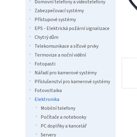
n
Domovní telefony a videotelefony
e
Zabezpečovací systémy
l
Přístupové systémy
EPS - Elektrická požární signalizace
Chytrý dům
Telekomunikace a síťové prvky
Termovize a noční vidění
Fotopasti
Nářadí pro kamerové systémy
Příslušenství pro kamerové systémy
Fotovoltaika
Elektronika
Mobilní telefony
Počítače a notebooky
PC doplňky a kancelář
Servery