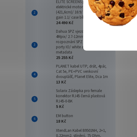
ELITE SCREENS plátno
elektrické motorové 166"
(421,6cm)/ 16:9/ 205,7×365,8cm/
gain 1.1/ case bílý
24 490 Kč
Dahua SPZ vjezdová kamera
4Mpix/ 2.7-12mm/ IR30m/
rozpoznání SPZ na 3-10m/
porty IO/ white a blacklist/
metadata
25 255 Kč
PLANET kabel UTP, drát, 4pár,
Cat 5e, PE+PVC venkovní
dvouplášť, Planet Elite, Dca 1m
13 Kč
Solarix Záslepka pro female
konektor RJ45 černá plastová
RJ45-0-BK
5 Kč
EM button
18 Kč
XtendLan Kabel B9501NH, 2+1,
0,22mm2, stíněný, 75 Ohm,