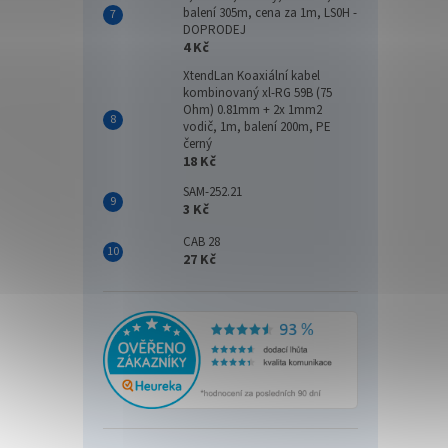
balení 305m, cena za 1m, LS0H -
DOPRODEJ
4 Kč
XtendLan Koaxiální kabel
kombinovaný xl-RG 59B (75
Ohm) 0.81mm + 2x 1mm2
vodič, 1m, balení 200m, PE
černý
18 Kč
SAM-252.21
3 Kč
CAB 28
27 Kč