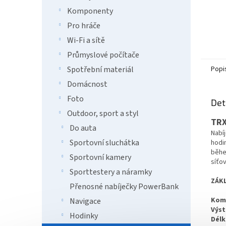
Komponenty
Pro hráče
Wi-Fi a sítě
Průmyslové počítače
Popi
Spotřební materiál
Domácnost
Foto
Det
Outdoor, sport a styl
TRX
Do auta
Nabí
Sportovní sluchátka
hodin
běhe
Sportovní kamery
síťo
Sporttestery a náramky
ZÁKL
Přenosné nabíječky PowerBank
Komp
Navigace
Výst
Hodinky
Délk