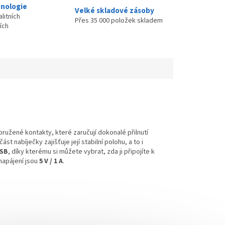
nologie
Velké skladové zásoby
litních
Přes 35 000 položek skladem
ích
dpružené kontakty, které zaručují dokonalé přilnutí
st nabíječky zajišťuje její stabilní polohu, a to i
SB
, díky kterému si můžete vybrat, zda ji připojíte k
napájení jsou
5 V / 1 A
.