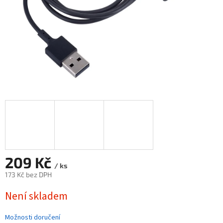
209 Kč
/ ks
173 Kč bez DPH
Měrná
Není skladem
cena:
Možnosti doručení