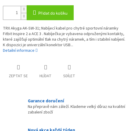
Přidat do košíku
TRX Akyga AK-SW-31; Nabíjecí kabel pro chytré sportovní náramky
Fitbit Inspire 2 a ACE 3 . Nabíječka je vybavena odpruženými kontakty,
které zajišťují optimální tlak na chytrý náramek, a tím i stabilní nabíjení.
K dispozici je univerzální konektor USB...
Detailní informace
ZEPTAT SE
HLÍDAT
SDÍLET
Garance doručení
Na přepravě nám záleží. Klademe velký důraz na kvalitní
zabalení zboží
Nová akce každý týden