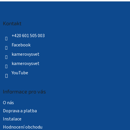
Z
á
p
a
Kontakt
t
í
+420 601 505 003
Facebook
kamerovysvet
kamerovysvet
YouTube
Informace pro vás
O nás
Doprava a platba
Instalace
Hodnocení obchodu