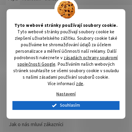
Detailní popis produktu
TRX Akyga AK-SW-31
Tyto webové stránky používají soubory cookie.
Nabíjecí kabel pro chytré sportovní náramky
Fitbit Inspire 2 a
Tyto webové stránky používají soubory cookie ke
ACE 3
. Nabíječka je vybavena odpruženými kontakty, které
zlepšení uživatelského zážitku. Soubory cookie také
zajišťují optimální tlak na chytrý náramek, a tím i stabilní nabíjení.
používáme ke shromažďování údajů za účelem
K dispozici je univerzální konektor
USB
, díky kterému si můžete
personalizace a měření účinnosti naší reklamy. Další
vybrat, zda ji připojíte k síťovému adaptéru, powerbance, nebo
podrobnosti naleznete v
zásadách ochrany soukromí
notebooku. Jediné požadavky na zdroj napájení jsou
5 V / 1 A
.
společnosti Google
. Používáním našich webových
ZÁKLADNÍ SPECIFIKACE
stránek souhlasíte se všemi soubory cookie v souladu
s našimi zásadami používání souborů cookie.
Kompatibilita
Fitbit Inspire 2, ACE 3
Více informací
zde
.
Výstupní napětí USB:
5 V/ 1 A
Délka kabelu:
1 m
Nastavení
Barva:
černá
Souhlasím