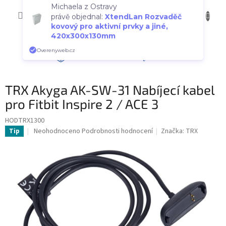
Přejít
NÁKUP
na
CZK
Michaela z Ostravy
obsah
KOŠÍK
právě objednal:
XtendLan Rozvaděč
kovový pro aktivní prvky a jiné,
420x300x130mm
Overenyweb.cz
TRX Akyga AK-SW-31 Nabíjecí kabel
pro Fitbit Inspire 2 / ACE 3
HODTRX1300
Průměrné
Neohodnoceno
Podrobnosti hodnocení
Značka:
TRX
Tip
hodnocení
produktu
je
0,0
z
5
hvězdiček.