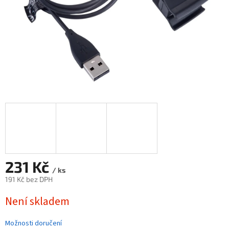
231 Kč
/ ks
191 Kč bez DPH
Měrná
Není skladem
cena:
Možnosti doručení