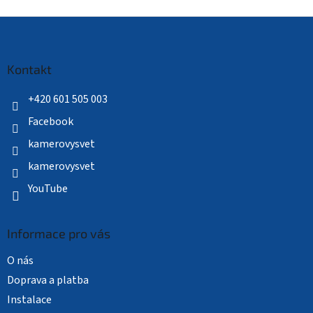
Z
á
p
a
Kontakt
t
í
+420 601 505 003
Facebook
kamerovysvet
kamerovysvet
YouTube
Informace pro vás
O nás
Doprava a platba
Instalace