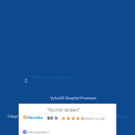
Sledovat na Instagramu
Vytvořil Shoptet Premium
“Rychlé dodání”
90 %
doporučuje
Copyright 2026
Kamerový Svět
. Všechna práva vyhrazena.
Upravit
nastavení cookies
Overenyweb.cz