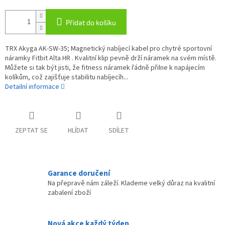
Přidat do košíku
TRX Akyga AK-SW-35; Magnetický nabíjecí kabel pro chytré sportovní
náramky Fitbit Alta HR . Kvalitní klip pevně drží náramek na svém místě.
Můžete si tak být jisti, že fitness náramek řádně přilne k napájecím
kolíkům, což zajišťuje stabilitu nabíjecíh...
Detailní informace
ZEPTAT SE
HLÍDAT
SDÍLET
Garance doručení
Na přepravě nám záleží. Klademe velký důraz na kvalitní
zabalení zboží
Nová akce každý týden