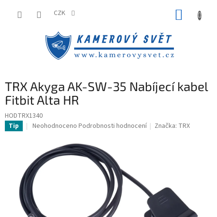
Přejít
NÁKUP
na
CZK
obsah
KOŠÍK
TRX Akyga AK-SW-35 Nabíjecí kabel
Fitbit Alta HR
HODTRX1340
Průměrné
Neohodnoceno
Podrobnosti hodnocení
Značka:
TRX
Tip
hodnocení
produktu
je
0,0
z
5
hvězdiček.