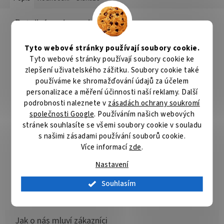
Detailní popis produktu
TRX Akyga AK-SW-35
Tyto webové stránky používají soubory cookie.
Magnetický nabíjecí kabel pro chytré sportovní náramky
Fitbit
Tyto webové stránky používají soubory cookie ke
Alta HR
. Kvalitní klip pevně drží náramek na svém místě. Můžete
zlepšení uživatelského zážitku. Soubory cookie také
si tak být jisti, že fitness náramek řádně přilne k napájecím
používáme ke shromažďování údajů za účelem
kolíkům, což zajišťuje stabilitu nabíjecího procesu. K dispozici je
univerzální konektor
USB
, díky kterému si můžete vybrat, zda ji
personalizace a měření účinnosti naší reklamy. Další
připojíte k síťovému adaptéru, powerbance, nebo notebooku.
podrobnosti naleznete v
zásadách ochrany soukromí
Jediné požadavky na zdroj napájení jsou
5 V / 1 A
.
společnosti Google
. Používáním našich webových
stránek souhlasíte se všemi soubory cookie v souladu
ZÁKLADNÍ SPECIFIKACE
s našimi zásadami používání souborů cookie.
Více informací
zde
.
Kompatibilita
Fitbit Alta HR
Výstupní napětí USB:
5 V/ 1 A
Nastavení
Délka kabelu:
1 m
Barva:
černá
Souhlasím