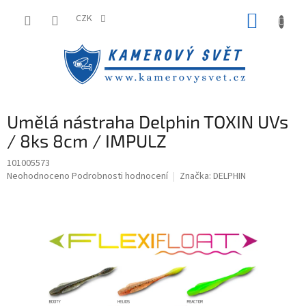
Přejít
NÁKUP
na
CZK
obsah
KOŠÍK
Umělá nástraha Delphin TOXIN UVs
/ 8ks 8cm / IMPULZ
101005573
Průměrné
Neohodnoceno
Podrobnosti hodnocení
Značka:
DELPHIN
hodnocení
produktu
je
0,0
z
5
hvězdiček.