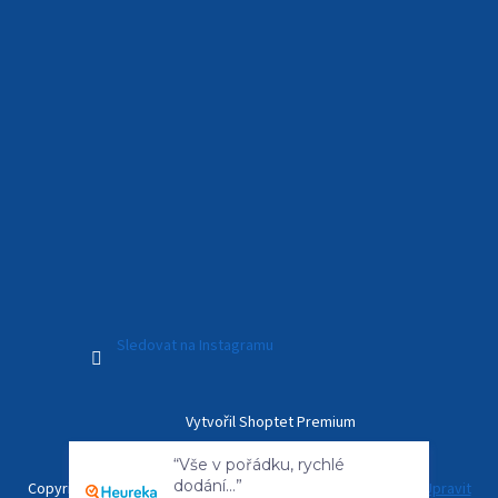
Sledovat na Instagramu
Vytvořil Shoptet Premium
“Vše v pořádku, rychlé
dodání...”
Copyright 2026
Kamerový Svět
. Všechna práva vyhrazena.
Upravit