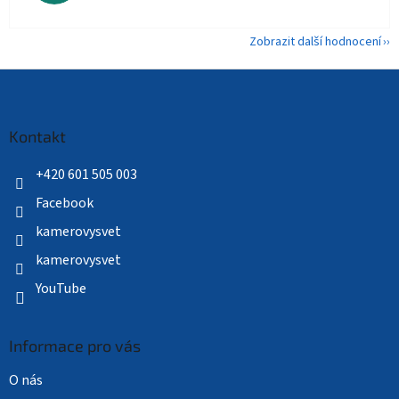
Zobrazit další hodnocení
Z
á
p
a
Kontakt
t
í
+420 601 505 003
Facebook
kamerovysvet
kamerovysvet
YouTube
Informace pro vás
O nás