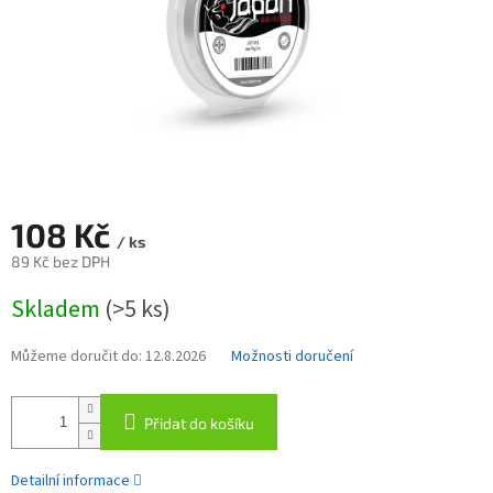
108 Kč
/ ks
89 Kč bez DPH
Měrná
Skladem
(>5 ks)
cena:
Můžeme doručit do:
12.8.2026
Možnosti doručení
Přidat do košíku
Detailní informace