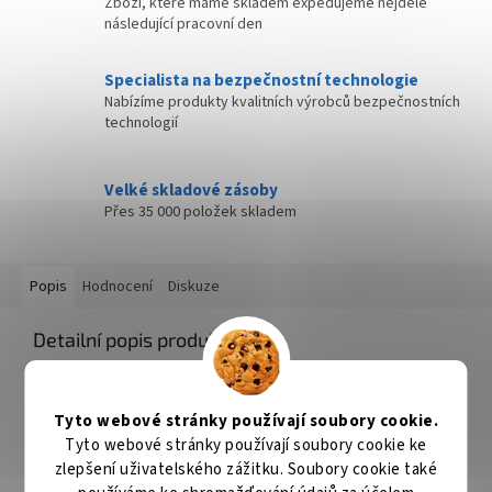
Zboží, které máme skladem expedujeme nejdéle
následující pracovní den
Specialista na bezpečnostní technologie
Nabízíme produkty kvalitních výrobců bezpečnostních
technologií
Velké skladové zásoby
Přes 35 000 položek skladem
Popis
Hodnocení
Diskuze
Detailní popis produktu
Vlasec nejvyšší kvality vyrobený v Japonsku, disponující
vysokou pevností v tahu a uzlu. Zároveň se vyznačuje měkkým,
Tyto webové stránky používají soubory cookie.
poddajným a hladkým povrchem, což znamená, že se velmi
dobře odvíjí z cívky navijáku a tím prodlužuje vaše hody na
Tyto webové stránky používají soubory cookie ke
maximum. JAPAN Origin disponuje také výbornou pružností, díky
zlepšení uživatelského zážitku. Soubory cookie také
které lépe tlumí výpady bojovných ryb, čímž se na něj můžete