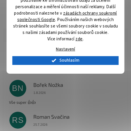
používáme ke shromažďování údajů za účelem
spolehnout i v těch nejnáročnějších podmínkách. mm/kg:
personalizace a měření účinnosti naší reklamy. Další
0,128mm/1,41kg; 0,148mm/1,88kg; 0,165mm/2,33kg;
podrobnosti naleznete v
zásadách ochrany soukromí
0,181mm/2,91kg; 0,203mm/3,49kg; 0,234mm/4,43kg
společnosti Google
. Používáním našich webových
stránek souhlasíte se všemi soubory cookie v souladu
s našimi zásadami používání souborů cookie.
Více informací
zde
.
Nastavení
Radomír Hurník
RH
Hodnocení obchodu je 5 z 5 hvězdiček.
Souhlasím
3.8.2026
Vše O.K.
Bořek Nožka
BN
Hodnocení obchodu je 5 z 5 hvězdiček.
1.8.2026
Vše super 👍👍
Roman Svačina
RS
Hodnocení obchodu je 5 z 5 hvězdiček.
25.7.2026