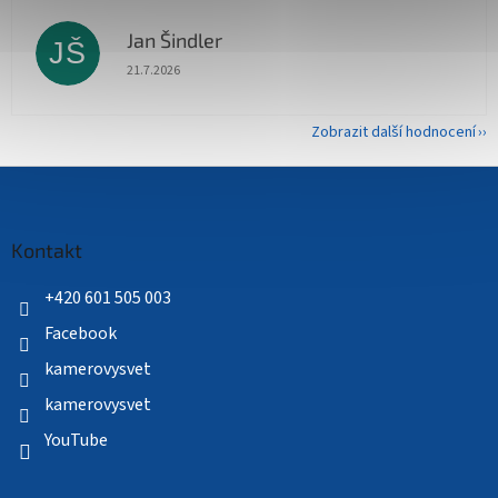
Jan Šindler
JŠ
Hodnocení obchodu je 5 z 5 hvězdiček.
21.7.2026
Zobrazit další hodnocení
Z
á
p
a
Kontakt
t
í
+420 601 505 003
Facebook
kamerovysvet
kamerovysvet
YouTube