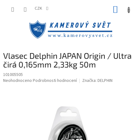
Přejít
NÁKUP
na
CZK
obsah
KOŠÍK
Vlasec Delphin JAPAN Origin / Ultra
čirá 0,165mm 2,33kg 50m
101005505
Průměrné
Neohodnoceno
Podrobnosti hodnocení
Značka:
DELPHIN
hodnocení
produktu
je
0,0
z
5
hvězdiček.