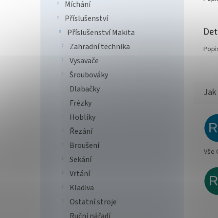
Míchání
Příslušenství
Det
Příslušenství Makita
Zahradní technika
Popi
Vysavače
Šroubováky
Dlabačky
Frézky
Hoblíky
Řezání
Broušení
Vše 
Sekání
Vrtání
Kladiva
Ostatní stroje
Ruční nářadí