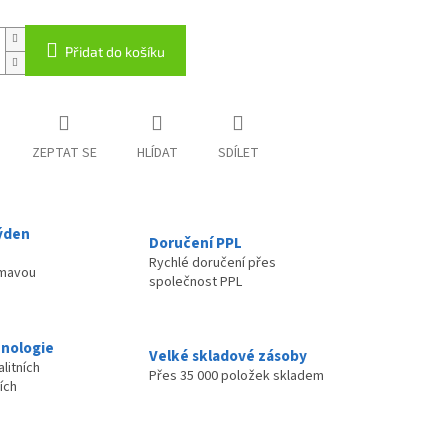
Přidat do košíku
ZEPTAT SE
HLÍDAT
SDÍLET
ýden
Doručení PPL
Rychlé doručení přes
ímavou
společnost PPL
nologie
Velké skladové zásoby
litních
Přes 35 000 položek skladem
ích