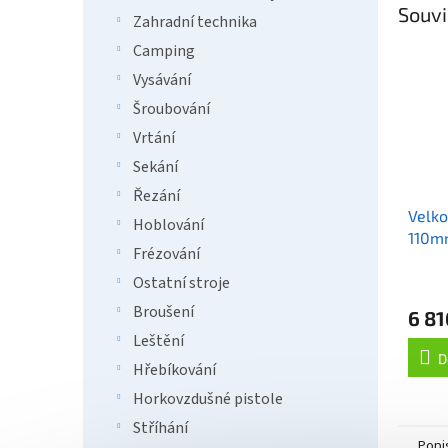
Souvi
Zahradní technika
Camping
Vysávání
Šroubování
Vrtání
Sekání
Řezání
Velko
Hoblování
110m
Frézování
Ostatní stroje
Broušení
6 81
Leštění
D
Hřebíkování
Horkovzdušné pistole
Stříhání
Popi