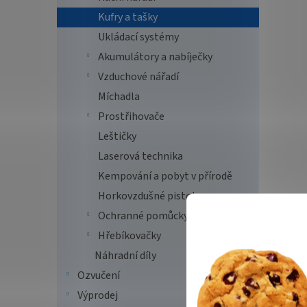
Kufry a tašky
Ukládací systémy
Akumulátory a nabíječky
Vzduchové nářadí
Míchadla
Prostřihovače
Leštičky
Laserová technika
Kempování a pobyt v přírodě
Horkovzdušné pistole
Ochranné pomůcky
Hřebíkovačky
Náhradní díly
Ozvučení
Výprodej