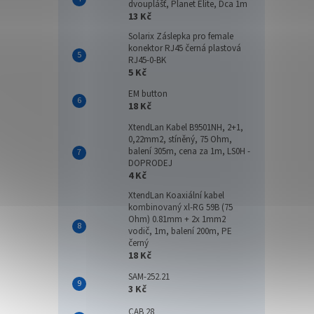
dvouplášť, Planet Elite, Dca 1m
13 Kč
Solarix Záslepka pro female
konektor RJ45 černá plastová
RJ45-0-BK
5 Kč
EM button
18 Kč
XtendLan Kabel B9501NH, 2+1,
0,22mm2, stíněný, 75 Ohm,
balení 305m, cena za 1m, LS0H -
DOPRODEJ
4 Kč
XtendLan Koaxiální kabel
kombinovaný xl-RG 59B (75
Ohm) 0.81mm + 2x 1mm2
vodič, 1m, balení 200m, PE
černý
18 Kč
SAM-252.21
3 Kč
CAB 28