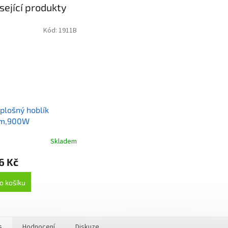
sející produkty
Kód:
1911B
plošný hoblík
m,900W
Skladem
6 Kč
o košíku
s
Hodnocení
Diskuze