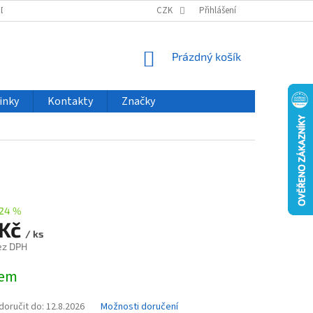
ODU
NOVINKY
VELKOOBCHOD
CZK
ČASTO KLADENÉ DOTAZY
Přihlášení
NÁKUPNÍ
Prázdný košík
KOŠÍK
inky
Kontakty
Značky
24 %
 Kč
/ ks
ez DPH
dem
oručit do:
12.8.2026
Možnosti doručení