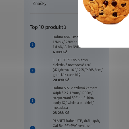
Značky
Top 10 produktů
Dahua NVR Smart 16xIP/
16Mpix/ 256Mbps/ 2xHDD/
1xLAN/ AI by NVR
6 089 Kč
ELITE SCREENS plátno
elektrické motorové 166"
(421,6cm)/ 16:9/ 205,7×365,8cm/
gain 1.1/ case bílý
24 490 Kč
Dahua SPZ vjezdová kamera
4Mpix/ 2.7-12mm/ IR30m/
rozpoznání SPZ na 3-10m/
porty IO/ white a blacklist/
metadata
25 255 Kč
PLANET kabel UTP, drát, 4pár,
Cat 5e, PE+PVC venkovní