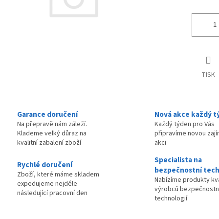
TISK
Garance doručení
Nová akce každý t
Na přepravě nám záleží.
Každý týden pro Vás
Klademe velký důraz na
připravíme novou zaj
kvalitní zabalení zboží
akci
Specialista na
Rychlé doručení
bezpečnostní tech
Zboží, které máme skladem
Nabízíme produkty kva
expedujeme nejdéle
výrobců bezpečnostn
následující pracovní den
technologií