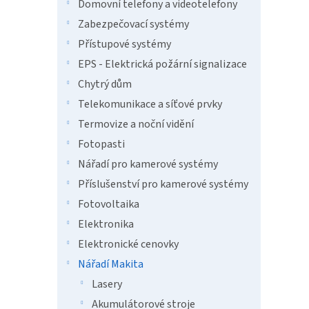
n
Domovní telefony a videotelefony
e
Zabezpečovací systémy
l
Přístupové systémy
EPS - Elektrická požární signalizace
Chytrý dům
Telekomunikace a síťové prvky
Termovize a noční vidění
Fotopasti
Nářadí pro kamerové systémy
Příslušenství pro kamerové systémy
Fotovoltaika
Elektronika
Elektronické cenovky
Nářadí Makita
Lasery
Akumulátorové stroje