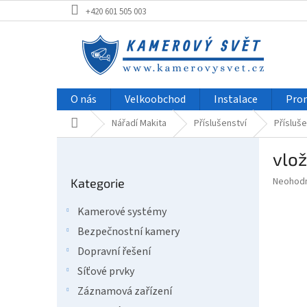
Přejít
+420 601 505 003
na
obsah
O nás
Velkoobchod
Instalace
Pro
Domů
Nářadí Makita
Příslušenství
Přísluše
P
vlo
o
Přeskočit
s
Průměr
Neohod
Kategorie
kategorie
t
hodnoce
r
produkt
Kamerové systémy
a
je
Bezpečnostní kamery
0,0
n
z
n
Dopravní řešení
5
í
Síťové prvky
hvězdič
p
Záznamová zařízení
a