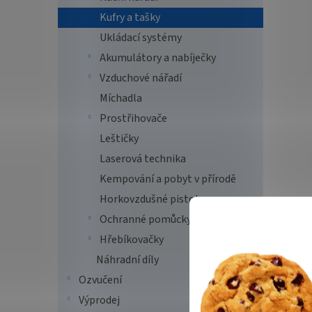
Kufry a tašky
Ukládací systémy
Akumulátory a nabíječky
Vzduchové nářadí
Míchadla
Prostřihovače
Leštičky
Laserová technika
Kempování a pobyt v přírodě
Horkovzdušné pistole
Ochranné pomůcky
Hřebíkovačky
Náhradní díly
Ozvučení
Výprodej