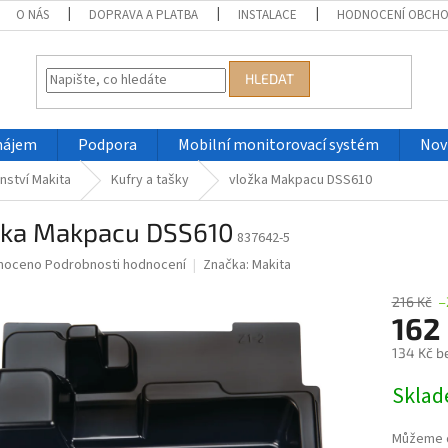
O NÁS
DOPRAVA A PLATBA
INSTALACE
HODNOCENÍ OBCH
HLEDAT
nájem
Podpora
Mobilní monitorovací systém
Nov
nství Makita
Kufry a tašky
vložka Makpacu DSS610
žka Makpacu DSS610
837642-5
né
noceno
Podrobnosti hodnocení
Značka:
Makita
ní
u
216 Kč
–
162
134 Kč b
Měrná
Skla
ek.
cena:
Můžeme d