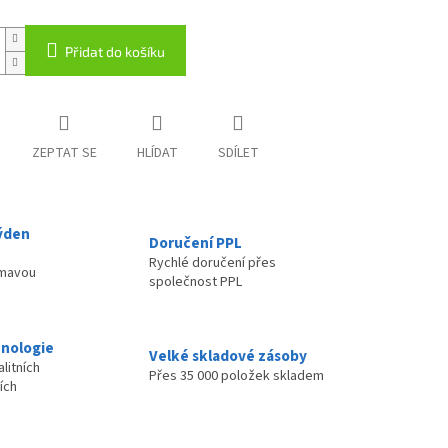
Přidat do košíku
ZEPTAT SE
HLÍDAT
SDÍLET
ýden
Doručení PPL
Rychlé doručení přes
ímavou
společnost PPL
nologie
Velké skladové zásoby
litních
Přes 35 000 položek skladem
ích