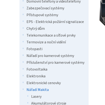
n
Domovní telefony a videotelefony
e
Zabezpečovací systémy
l
Přístupové systémy
EPS - Elektrická požární signalizace
Chytrý dům
Telekomunikace a síťové prvky
Termovize a noční vidění
Fotopasti
Nářadí pro kamerové systémy
Příslušenství pro kamerové systémy
Fotovoltaika
Elektronika
Elektronické cenovky
Nářadí Makita
Lasery
Akumulátorové stroje