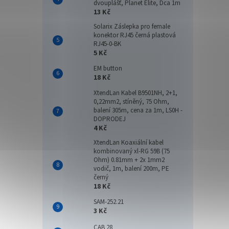
dvouplášť, Planet Elite, Dca 1m
13 Kč
Solarix Záslepka pro female
konektor RJ45 černá plastová
RJ45-0-BK
5 Kč
EM button
18 Kč
XtendLan Kabel B9501NH, 2+1,
0,22mm2, stíněný, 75 Ohm,
balení 305m, cena za 1m, LS0H -
DOPRODEJ
4 Kč
XtendLan Koaxiální kabel
kombinovaný xl-RG 59B (75
Ohm) 0.81mm + 2x 1mm2
vodič, 1m, balení 200m, PE
černý
18 Kč
SAM-252.21
3 Kč
CAB 28