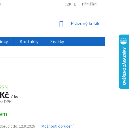
ODU
NOVINKY
VELKOOBCHOD
CZK
ČASTO KLADENÉ DOTAZY
Přihlášení
NÁKUPNÍ
Prázdný košík
KOŠÍK
inky
Kontakty
Značky
25 %
 Kč
/ ks
ez DPH
dem
oručit do:
12.8.2026
Možnosti doručení