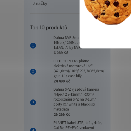
Značky
Top 10 produktů
Dahua NVR Smart 16xIP/
16Mpix/ 256Mbps/ 2xHDD/
1xLAN/ AI by NVR
6 089 Kč
ELITE SCREENS plátno
elektrické motorové 166"
(421,6cm)/ 16:9/ 205,7×365,8cm/
gain 1.1/ case bílý
24 490 Kč
Dahua SPZ vjezdová kamera
4Mpix/ 2.7-12mm/ IR30m/
rozpoznání SPZ na 3-10m/
porty IO/ white a blacklist/
metadata
25 255 Kč
PLANET kabel UTP, drát, 4pár,
Cat 5e, PE+PVC venkovní