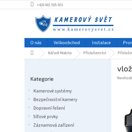
Přejít
+420 601 505 003
na
obsah
O nás
Velkoobchod
Instalace
Pro
Domů
Nářadí Makita
Příslušenství
Přísluše
P
vlo
o
Přeskočit
s
Průměr
Neohod
Kategorie
kategorie
t
hodnoce
r
produkt
Kamerové systémy
a
je
Bezpečnostní kamery
0,0
n
z
n
Dopravní řešení
5
í
Síťové prvky
hvězdič
p
Záznamová zařízení
a