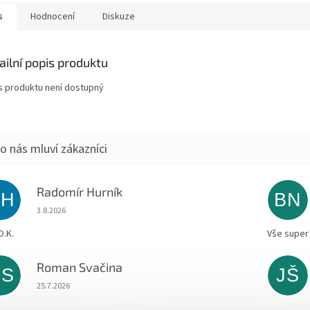
s
Hodnocení
Diskuze
ailní popis produktu
s produktu není dostupný
Radomír Hurník
RH
BN
Hodnocení obchodu je 5 z 5 hvězdiček.
3.8.2026
O.K.
Vše super
Roman Svačina
RS
JŠ
Hodnocení obchodu je 5 z 5 hvězdiček.
25.7.2026