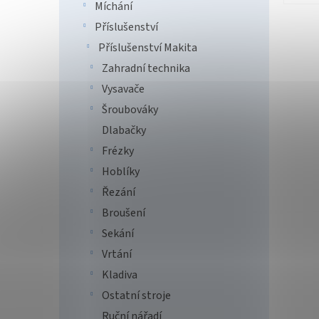
Míchání
Příslušenství
Příslušenství Makita
Zahradní technika
Vysavače
Šroubováky
Dlabačky
Frézky
Hoblíky
Řezání
Broušení
Sekání
Vrtání
Kladiva
Ostatní stroje
Ruční nářadí