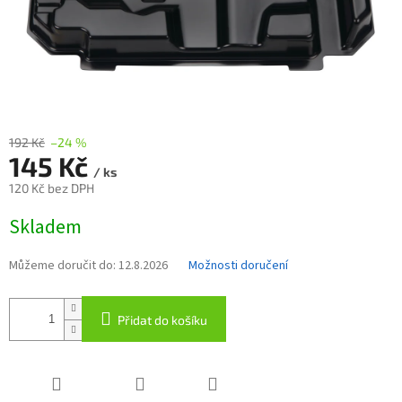
192 Kč
–24 %
145 Kč
/ ks
120 Kč bez DPH
Měrná
Skladem
cena:
Můžeme doručit do:
12.8.2026
Možnosti doručení
Přidat do košíku