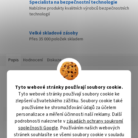
Specialista na bezpečnostní technologie
Nabízíme produkty kvalitních výrobců bezpečnostních
technologií
Velké skladové zásoby
Přes 35 000 položek skladem
Popis
Hodnocení
Diskuze
Detailní popis produktu
Popis produktu není dostupný
Tyto webové stránky používají soubory cookie.
Tyto webové stránky používají soubory cookie ke
zlepšení uživatelského zážitku. Soubory cookie také
používáme ke shromažďování údajů za účelem
personalizace a měření účinnosti naší reklamy. Další
podrobnosti naleznete v
zásadách ochrany soukromí
společnosti Google
. Používáním našich webových
Radomír Hurník
stránek souhlasíte se všemi soubory cookie v souladu
RH