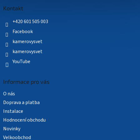
p
a
Kontakt
t
í
+420 601 505 003
Facebook
kamerovysvet
kamerovysvet
YouTube
Informace pro vás
O nás
Doprava a platba
Instalace
Hodnocení obchodu
Novinky
Velkoobchod