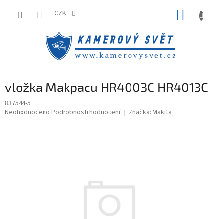
Přejít
NÁKUP
na
CZK
obsah
KOŠÍK
vložka Makpacu HR4003C HR4013C
837544-5
Průměrné
Neohodnoceno
Podrobnosti hodnocení
Značka:
Makita
hodnocení
produktu
je
0,0
z
5
hvězdiček.