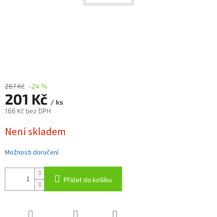
267 Kč
–24 %
201 Kč
/ ks
166 Kč bez DPH
Měrná
Není skladem
cena:
Možnosti doručení
Přidat do košíku