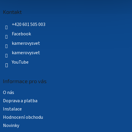
p
a
Kontakt
t
í
+420 601 505 003
Facebook
kamerovysvet
kamerovysvet
YouTube
Informace pro vás
O nás
Doprava a platba
Instalace
Hodnocení obchodu
Novinky