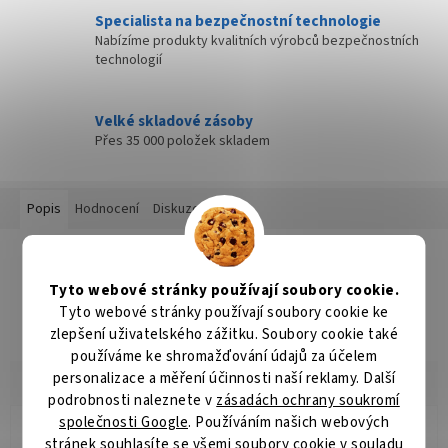
Specialista na bezpečnostní technologie
Nabízíme produkty kvalitních výrobců bezpečnostních
technologií
Velké skladové zásoby
Přes 35 000 položek skladem
Popis
Hodnocení
Diskuze
Detailní popis produktu
Tyto webové stránky používají soubory cookie.
Popis produktu není dostupný
Tyto webové stránky používají soubory cookie ke
zlepšení uživatelského zážitku. Soubory cookie také
používáme ke shromažďování údajů za účelem
personalizace a měření účinnosti naší reklamy. Další
podrobnosti naleznete v
zásadách ochrany soukromí
společnosti Google
. Používáním našich webových
Radomír Hurník
stránek souhlasíte se všemi soubory cookie v souladu