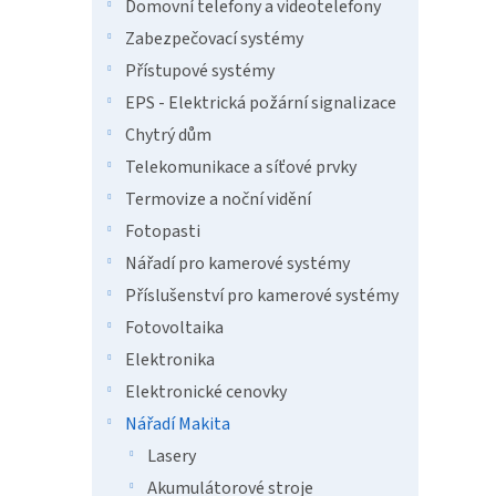
n
Domovní telefony a videotelefony
e
Zabezpečovací systémy
l
Přístupové systémy
EPS - Elektrická požární signalizace
Chytrý dům
Telekomunikace a síťové prvky
Termovize a noční vidění
Fotopasti
Nářadí pro kamerové systémy
Příslušenství pro kamerové systémy
Fotovoltaika
Elektronika
Elektronické cenovky
Nářadí Makita
Lasery
Akumulátorové stroje