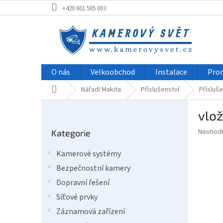
Přejít
+420 601 505 003
na
obsah
O nás
Velkoobchod
Instalace
Pro
Domů
Nářadí Makita
Příslušenství
Přísluše
P
vlo
o
Přeskočit
s
Průměr
Neohod
Kategorie
kategorie
t
hodnoce
r
produkt
Kamerové systémy
a
je
Bezpečnostní kamery
0,0
n
z
n
Dopravní řešení
5
í
Síťové prvky
hvězdič
p
Záznamová zařízení
a