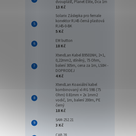
dvouplášť, Planet Elite, Dca 1m
13 Kč
Solarix Záslepka pro female
konektor RJ45 černá plastová
RJ45-0-BK
5 Kč
EM button
18 Kč
XtendLan Kabel B9501NH, 2+1,
0,22mm2, stíněný, 75 Ohm,
balení 305m, cena za 1m, LS0H -
DOPRODEJ
4 Kč
XtendLan Koaxiální kabel
kombinovaný xl-RG 59B (75
Ohm) 0.81mm + 2x 1mm2
vodič, 1m, balení 200m, PE
černý
18 Kč
SAM-252.21
3 Kč
CAB 28