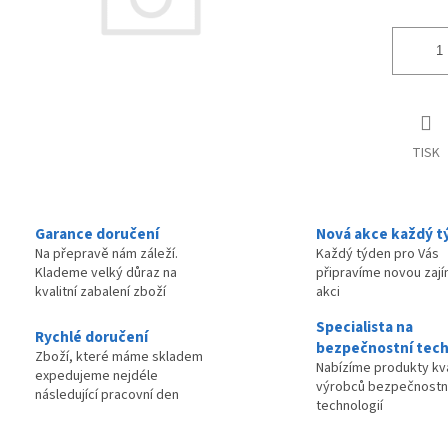
TISK
Garance doručení
Nová akce každý t
Na přepravě nám záleží.
Každý týden pro Vás
Klademe velký důraz na
připravíme novou zaj
kvalitní zabalení zboží
akci
Specialista na
Rychlé doručení
bezpečnostní tech
Zboží, které máme skladem
Nabízíme produkty kva
expedujeme nejdéle
výrobců bezpečnostn
následující pracovní den
technologií