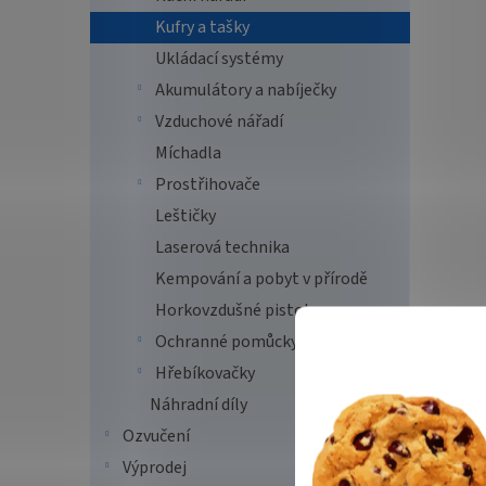
Kufry a tašky
Ukládací systémy
Akumulátory a nabíječky
Vzduchové nářadí
Míchadla
Prostřihovače
Leštičky
Laserová technika
Kempování a pobyt v přírodě
Horkovzdušné pistole
Ochranné pomůcky
Hřebíkovačky
Náhradní díly
Ozvučení
Výprodej