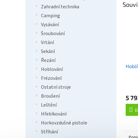
Souvi
Zahradní technika
Camping
Vysávání
Šroubování
Vrtání
Sekání
Řezání
Hobl
Hoblování
Frézování
Ostatní stroje
Broušení
5 79
Leštění
D
Hřebíkování
Horkovzdušné pistole
Stříhání
Popi