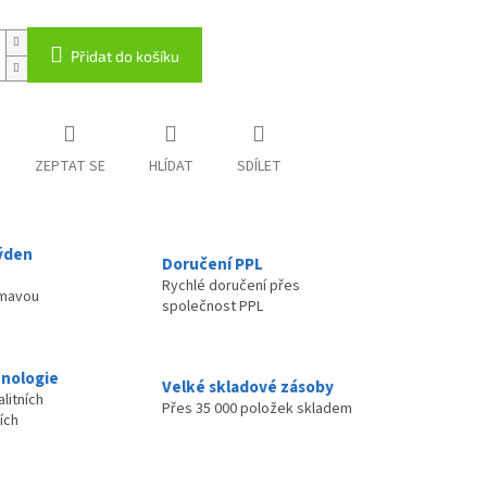
Přidat do košíku
ZEPTAT SE
HLÍDAT
SDÍLET
ýden
Doručení PPL
Rychlé doručení přes
ímavou
společnost PPL
nologie
Velké skladové zásoby
litních
Přes 35 000 položek skladem
ích