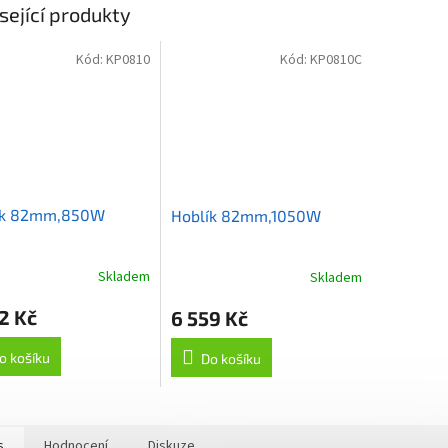
sející produkty
Kód:
KP0810
Kód:
KP0810C
ík 82mm,850W
Hoblík 82mm,1050W
Skladem
Skladem
2 Kč
6 559 Kč
o košíku
Do košíku
s
Hodnocení
Diskuze