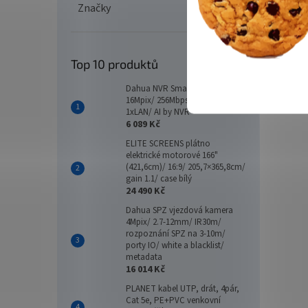
Značky
Top 10 produktů
Dahua NVR Smart 16xIP/
16Mpix/ 256Mbps/ 2xHDD/
1xLAN/ AI by NVR
6 089 Kč
ELITE SCREENS plátno
elektrické motorové 166"
(421,6cm)/ 16:9/ 205,7×365,8cm/
gain 1.1/ case bílý
24 490 Kč
Dahua SPZ vjezdová kamera
4Mpix/ 2.7-12mm/ IR30m/
rozpoznání SPZ na 3-10m/
porty IO/ white a blacklist/
metadata
16 014 Kč
PLANET kabel UTP, drát, 4pár,
Cat 5e, PE+PVC venkovní