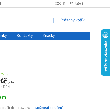
ODU
NOVINKY
VELKOOBCHOD
CZK
ČASTO KLADENÉ DOTAZY
Přihlášení
NÁKUPNÍ
Prázdný košík
KOŠÍK
inky
Kontakty
Značky
–25 %
 Kč
/ ks
ez DPH
dem
oručit do:
11.8.2026
Možnosti doručení