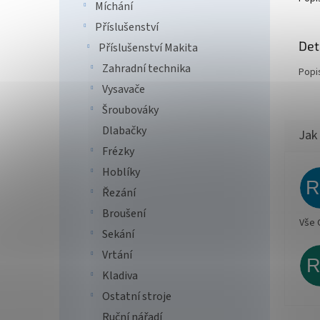
Míchání
Příslušenství
Det
Příslušenství Makita
Zahradní technika
Popi
Vysavače
Šroubováky
Dlabačky
Frézky
Hoblíky
Řezání
Broušení
Vše 
Sekání
Vrtání
Kladiva
Ostatní stroje
Ruční nářadí