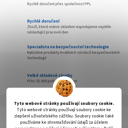
Rychlé doručení přes společnost PPL
Rychlé doručení
Zboží, které máme skladem expedujeme nejdéle
následující pracovní den
Specialista na bezpečnostní technologie
Nabízíme produkty kvalitních výrobců bezpečnostních
technologií
Velké skladové zásoby
Přes 35 000 položek skladem
Popis
Hodnocení
Diskuze
Tyto webové stránky používají soubory cookie.
Tyto webové stránky používají soubory cookie ke
Detailní popis produktu
zlepšení uživatelského zážitku. Soubory cookie také
používáme ke shromažďování údajů za účelem
Popis produktu není dostupný