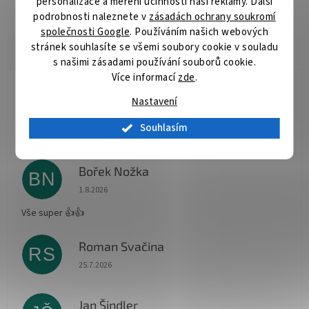
personalizace a měření účinnosti naší reklamy. Další
podrobnosti naleznete v
zásadách ochrany soukromí
společnosti Google
. Používáním našich webových
stránek souhlasíte se všemi soubory cookie v souladu
s našimi zásadami používání souborů cookie.
Více informací
zde
.
Radomír Hurník
RH
Nastavení
Hodnocení obchodu je 5 z 5 hvězdiček.
3.8.2026
Souhlasím
Vše O.K.
Bořek Nožka
BN
Hodnocení obchodu je 5 z 5 hvězdiček.
1.8.2026
Vše super 👍👍
Roman Svačina
RS
Hodnocení obchodu je 5 z 5 hvězdiček.
25.7.2026
Jan Šindler