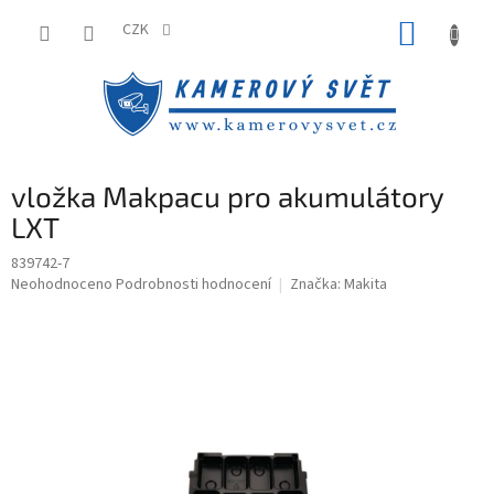
Přejít
NÁKUP
na
CZK
obsah
KOŠÍK
vložka Makpacu pro akumulátory
LXT
839742-7
Průměrné
Neohodnoceno
Podrobnosti hodnocení
Značka:
Makita
hodnocení
produktu
je
0,0
z
5
hvězdiček.