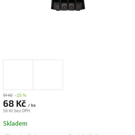
91 Kč
–25 %
68 Kč
/ ks
56 Kč bez DPH
Měrná
Skladem
cena: