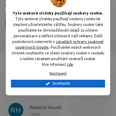
Není skladem
Skladem
Tyto webové stránky používají soubory cookie.
9 432 Kč
10 739 Kč
Tyto webové stránky používají soubory cookie ke
Do košíku
Do košíku
zlepšení uživatelského zážitku. Soubory cookie také
používáme ke shromažďování údajů za účelem
personalizace a měření účinnosti naší reklamy. Další
podrobnosti naleznete v
zásadách ochrany soukromí
Popis
Hodnocení
Diskuze
společnosti Google
. Používáním našich webových
stránek souhlasíte se všemi soubory cookie v souladu
Detailní popis produktu
s našimi zásadami používání souborů cookie.
Více informací
zde
.
Popis produktu není dostupný
Nastavení
Souhlasím
Radomír Hurník
RH
Hodnocení obchodu je 5 z 5 hvězdiček.
3.8.2026