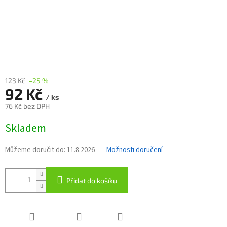
123 Kč
–25 %
92 Kč
/ ks
76 Kč bez DPH
Měrná
Skladem
cena:
Můžeme doručit do:
11.8.2026
Možnosti doručení
Přidat do košíku