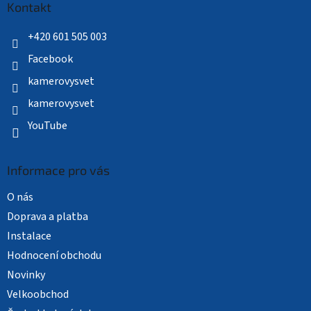
a
Kontakt
t
í
+420 601 505 003
Facebook
kamerovysvet
kamerovysvet
YouTube
Informace pro vás
O nás
Doprava a platba
Instalace
Hodnocení obchodu
Novinky
Velkoobchod