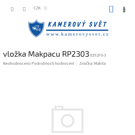
Přejít
NÁKUP
na
CZK
obsah
KOŠÍK
vložka Makpacu RP2303
8352F0-3
Průměrné
Neohodnoceno
Podrobnosti hodnocení
Značka:
Makita
hodnocení
produktu
je
0,0
z
5
hvězdiček.