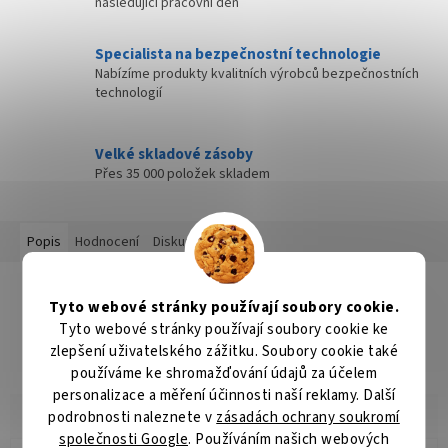
následující pracovní den
Specialista na bezpečnostní technologie
Nabízíme produkty kvalitních výrobců bezpečnostních
technologií
Velké skladové zásoby
Přes 35 000 položek skladem
Popis
Hodnocení
Diskuze
Detailní popis produktu
Tyto webové stránky používají soubory cookie.
Popis produktu není dostupný
Tyto webové stránky používají soubory cookie ke
zlepšení uživatelského zážitku. Soubory cookie také
používáme ke shromažďování údajů za účelem
personalizace a měření účinnosti naší reklamy. Další
podrobnosti naleznete v
zásadách ochrany soukromí
společnosti Google
. Používáním našich webových