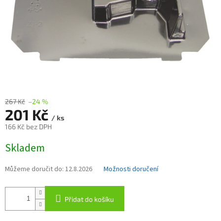
267 Kč
–24 %
201 Kč
/ ks
166 Kč bez DPH
Měrná
Skladem
cena:
Můžeme doručit do:
12.8.2026
Možnosti doručení
Přidat do košíku