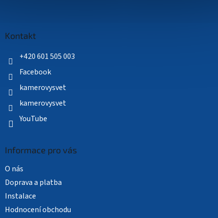
Z
á
p
a
Kontakt
t
í
+420 601 505 003
Facebook
kamerovysvet
kamerovysvet
YouTube
Informace pro vás
O nás
Doprava a platba
Instalace
Hodnocení obchodu