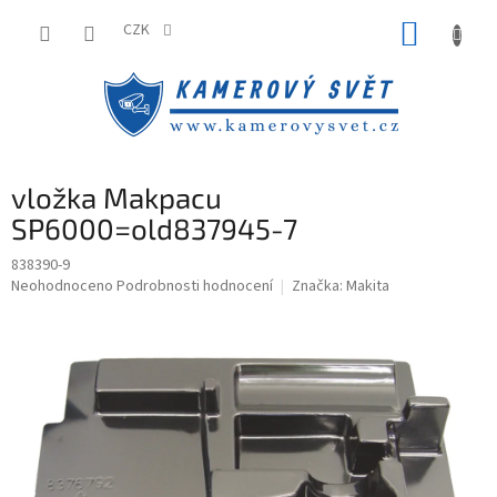
Přejít
NÁKUP
na
CZK
obsah
KOŠÍK
vložka Makpacu
SP6000=old837945-7
838390-9
Průměrné
Neohodnoceno
Podrobnosti hodnocení
Značka:
Makita
hodnocení
produktu
je
0,0
z
5
hvězdiček.