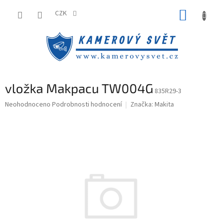
Přejít
NÁKUP
na
CZK
obsah
KOŠÍK
vložka Makpacu TW004G
835R29-3
Průměrné
Neohodnoceno
Podrobnosti hodnocení
Značka:
Makita
hodnocení
produktu
je
0,0
z
5
hvězdiček.