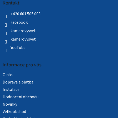
a
Kontakt
t
í
+420 601 505 003
Facebook
kamerovysvet
kamerovysvet
YouTube
Informace pro vás
O nás
Doprava a platba
Instalace
Hodnocení obchodu
Novinky
Velkoobchod