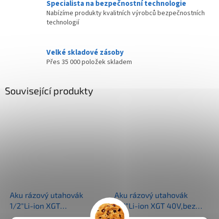
Specialista na bezpečnostní technologie
Nabízíme produkty kvalitních výrobců bezpečnostních
technologií
Velké skladové zásoby
Přes 35 000 položek skladem
Související produkty
Aku rázový utahovák
Aku rázový utahovák
1/2"Li-ion XGT
1/2"Li-ion XGT 40V,bez
40V/2,5Ah,Makpac
aku Z