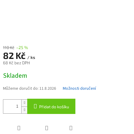
110 Kč
–25 %
82 Kč
/ ks
68 Kč bez DPH
Měrná
Skladem
cena:
Můžeme doručit do:
11.8.2026
Možnosti doručení
Přidat do košíku