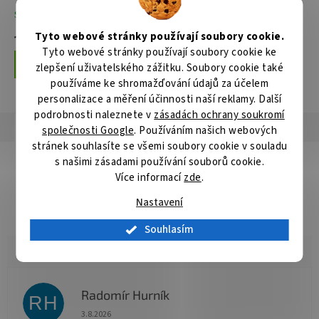
Skladem
Skladem
Tyto webové stránky používají soubory cookie.
14 245 Kč
5 860 Kč
Tyto webové stránky používají soubory cookie ke
Do košíku
Do košíku
zlepšení uživatelského zážitku. Soubory cookie také
používáme ke shromažďování údajů za účelem
personalizace a měření účinnosti naší reklamy. Další
podrobnosti naleznete v
zásadách ochrany soukromí
Popis
Hodnocení
Diskuze
společnosti Google
. Používáním našich webových
stránek souhlasíte se všemi soubory cookie v souladu
Detailní popis produktu
s našimi zásadami používání souborů cookie.
Více informací
zde
.
Popis produktu není dostupný
Nastavení
Souhlasím
Radomír Hurník
RH
Hodnocení obchodu je 5 z 5 hvězdiček.
3.8.2026