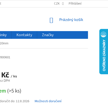
ODU
NOVINKY
VELKOOBCHOD
CZK
ČASTO KLADENÉ DOTAZY
Přihlášení
NÁKUPNÍ
Prázdný košík
KOŠÍK
inky
Kontakty
Značky
o 20mm
0900601
 Kč
/ ks
ez DPH
dem
(>5 ks)
oručit do:
12.8.2026
Možnosti doručení