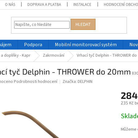
O NÁS
DOPRAVA A PLATBA
INSTALACE
HODNOCENÍ OBCH
HLEDAT
nájem
Podpora
Mobilní monitorovací systém
Nov
a doplňky - Kapr
Zakrmování
Vrhací tyč Delphin - THROWER d
ací tyč Delphin - THROWER do 20mm
83
né
noceno
Podrobnosti hodnocení
Značka:
DELPHIN
ní
284
u
235 Kč b
Měrná
Skla
cena:
ek.
Můžeme d