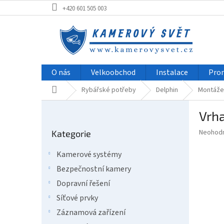
Přejít
+420 601 505 003
na
obsah
O nás
Velkoobchod
Instalace
Pro
Domů
Rybářské potřeby
Delphin
Montáže 
P
Vrh
o
Přeskočit
s
Průměr
Neohod
Kategorie
kategorie
t
hodnoce
r
produkt
Kamerové systémy
a
je
Bezpečnostní kamery
0,0
n
z
n
Dopravní řešení
5
í
Síťové prvky
hvězdič
p
Záznamová zařízení
a