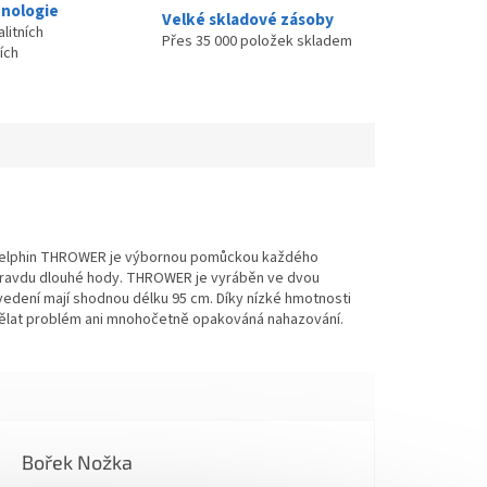
nologie
Velké skladové zásoby
litních
Přes 35 000 položek skladem
ích
. Delphin THROWER je výbornou pomůckou každého
opravdu dlouhé hody. THROWER je vyráběn ve dvou
edení mají shodnou délku 95 cm. Díky nízké hmotnosti
ělat problém ani mnohočetně opakováná nahazování.
Bořek Nožka
Hodnocení obchodu je 5 z 5 hvězdiček.