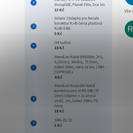
dvouplášť, Planet Elite, Dca 1m
13 Kč
Vše 
Solarix Záslepka pro female
konektor RJ45 černá plastová
RJ45-0-BK
5 Kč
EM button
18 Kč
XtendLan Kabel B9501NH, 2+1,
0,22mm2, stíněný, 75 Ohm,
balení 305m, cena za 1m, LS0H -
DOPRODEJ
4 Kč
XtendLan Koaxiální kabel
kombinovaný xl-RG 59B (75
Ohm) 0.81mm + 2x 1mm2
vodič, 1m, balení 200m, PE
černý
18 Kč
SAM-252.21
3 Kč