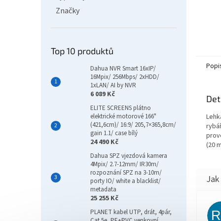
Značky
Top 10 produktů
Popi
Dahua NVR Smart 16xIP/
16Mpix/ 256Mbps/ 2xHDD/
1xLAN/ AI by NVR
6 089 Kč
Det
ELITE SCREENS plátno
Lehk
elektrické motorové 166"
(421,6cm)/ 16:9/ 205,7×365,8cm/
rybá
gain 1.1/ case bílý
prov
24 490 Kč
(20 
Dahua SPZ vjezdová kamera
4Mpix/ 2.7-12mm/ IR30m/
rozpoznání SPZ na 3-10m/
porty IO/ white a blacklist/
metadata
25 255 Kč
PLANET kabel UTP, drát, 4pár,
Cat 5e, PE+PVC venkovní