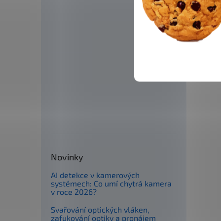
Novinky
AI detekce v kamerových
systémech: Co umí chytrá kamera
v roce 2026?
Svařování optických vláken,
zafukování optiky a pronájem