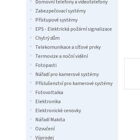
n
Domovní telefony a videotelefony
e
Zabezpečovací systémy
l
Přístupové systémy
EPS - Elektrická požární signalizace
Chytrý dům
Telekomunikace a síťové prvky
Termovize a noční vidění
Fotopasti
Nářadí pro kamerové systémy
Příslušenství pro kamerové systémy
Fotovoltaika
Elektronika
Elektronické cenovky
Nářadí Makita
Ozvučení
Výprodej