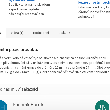
bezpečnostní tech
Zboží, které máme skladem
Nabízíme produkty kva
expedujeme nejdéle
výrobců bezpečnostn
následující pracovní den
technologií
s
Videa (1)
Hodnocení
Diskuze
ailní popis produktu
á a velmi odolná vrhací tyč od slovenské značky za bezkonkurenční cenu
ře při zakrmování. Díky unikátnímu tvaru s ním dosáhnete bez problémů i 
edeních: na vrhání krmiva do průměru 20 mm a do průměru 24 mm. Obě prov
mm- 170g a do 24 mm- 180g) a ergonomické pěnové rukojeti vám nebudou d
Radomír Hurník
RH
BN
Hodnocení obchodu je 5 z 5 hvězdiček.