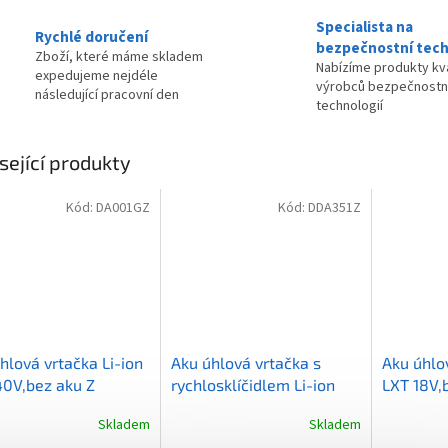
Specialista na
Rychlé doručení
bezpečnostní tech
Zboží, které máme skladem
Nabízíme produkty kva
expedujeme nejdéle
výrobců bezpečnostn
následující pracovní den
technologií
sející produkty
Kód:
DA001GZ
Kód:
DDA351Z
hlová vrtačka Li-ion
Aku úhlová vrtačka s
Aku úhlov
0V,bez aku Z
rychlosklíčidlem Li-ion
LXT 18V,
LXT 18V,bez aku Z
Skladem
Skladem