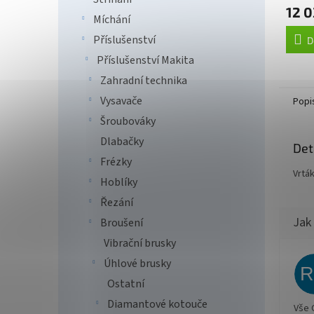
12 0
Míchání
Příslušenství
D
Příslušenství Makita
Zahradní technika
Vysavače
Popi
Šroubováky
Dlabačky
Det
Frézky
Vrtá
Hoblíky
Řezání
Broušení
Vibrační brusky
Úhlové brusky
Ostatní
Diamantové kotouče
Vše 