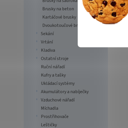
Brusky na sádrokarton
Brusky na beton
Kartáčové brusky
Dvoukotoučové brusky
Sekání
Vrtání
Kladiva
Ostatní stroje
Ruční nářadí
Kufry a tašky
Ukládací systémy
Akumulátory a nabíječky
Vzduchové nářadí
Míchadla
Prostřihovače
Leštičky