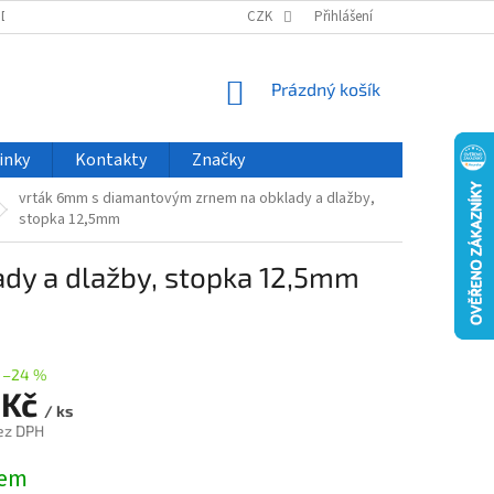
ODU
NOVINKY
VELKOOBCHOD
CZK
ČASTO KLADENÉ DOTAZY
Přihlášení
NÁKUPNÍ
Prázdný košík
KOŠÍK
inky
Kontakty
Značky
vrták 6mm s diamantovým zrnem na obklady a dlažby,
stopka 12,5mm
dy a dlažby, stopka 12,5mm
–24 %
 Kč
/ ks
ez DPH
dem