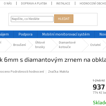
O NÁS
DOPRAVA A PLATBA
INSTALACE
HODNOCENÍ OBCH
HLEDAT
nájem
Podpora
Mobilní monitorovací systém
Nov
í
Úhlové
Diamantové
Broušení
Ostatní
brusky
kotouče
ák 6mm s diamantovým zrnem na obkla
né
noceno
Podrobnosti hodnocení
Značka:
Makita
ní
u
1 246 Kč
937
774 Kč b
Měrná
Skla
ek.
cena: