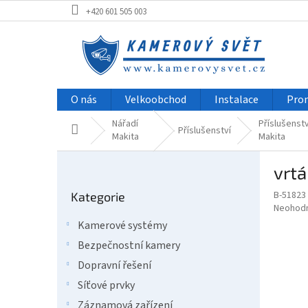
Přejít
+420 601 505 003
na
obsah
O nás
Velkoobchod
Instalace
Pro
Nářadí
Příslušenstv
Domů
Příslušenství
Makita
Makita
P
vrt
o
Přeskočit
s
B-51823
Kategorie
kategorie
t
Průměr
Neohod
r
hodnoce
Kamerové systémy
a
produkt
Bezpečnostní kamery
je
n
0,0
n
Dopravní řešení
z
í
Síťové prvky
5
p
hvězdič
Záznamová zařízení