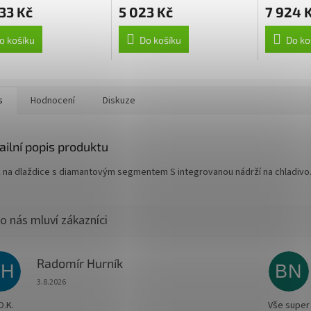
33 Kč
5 023 Kč
7 924 
o košíku
Do košíku
Do ko
s
Hodnocení
Diskuze
ailní popis produktu
k na dlaždice s diamantovým segmentem S integrovanou nádrží na chladivo
Radomír Hurník
RH
BN
Hodnocení obchodu je 5 z 5 hvězdiček.
3.8.2026
O.K.
Vše super