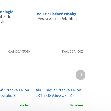
nologie
Velké skladové zásoby
litních
Přes 35 000 položek skladem
ích
Kód:
DDA450ZK
Kód:
DDA460Z
Další
produkt
á vrtačka Li-ion
Aku úhlová vrtačka Li-ion
bez aku Z
LXT 2x18V,bez aku Z
Skladem
Skladem