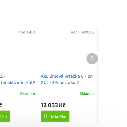
Kód:
6413
Kód:
DA001GZ
Další
produkt
,5-
Aku úhlová vrtačka Li-ion
hlosklíčidlo,450W
XGT 40V,bez aku Z
Skladem
Skladem
č
12 033 Kč
šíku
Do košíku