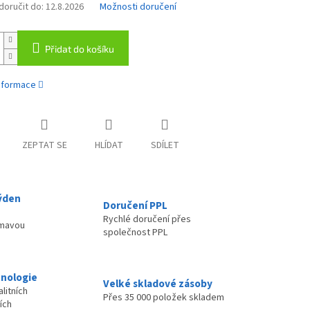
oručit do:
12.8.2026
Možnosti doručení
Přidat do košíku
informace
ZEPTAT SE
HLÍDAT
SDÍLET
ýden
Doručení PPL
Rychlé doručení přes
ímavou
společnost PPL
nologie
Velké skladové zásoby
litních
Přes 35 000 položek skladem
ích