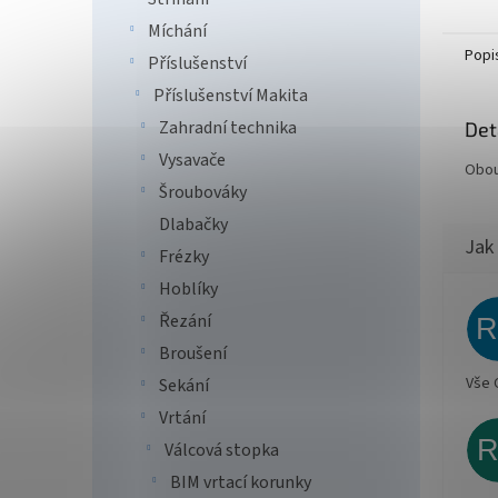
Míchání
Popi
Příslušenství
Příslušenství Makita
Zahradní technika
Det
Vysavače
Obou
Šroubováky
Dlabačky
Frézky
Hoblíky
Řezání
Broušení
Vše 
Sekání
Vrtání
Válcová stopka
BIM vrtací korunky