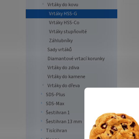
Vrtáky do kovu
Vrtáky HSS-G
Vrtáky HSS-Co
Vrtáky stupňovité
Záhlubníky
Sady vrtáků
Diamantové vrtací korunky
Vrtáky do zdiva
Vrtáky do kamene
Vrtáky do dřeva
SDS-Plus
SDS-Max
Šestihran 1
Šestihran 13 mm
Tisícihran