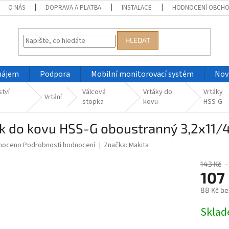
O NÁS
DOPRAVA A PLATBA
INSTALACE
HODNOCENÍ OBCH
HLEDAT
nájem
Podpora
Mobilní monitorovací systém
Nov
ství
Válcová
Vrtáky do
Vrtáky
Vrtání
stopka
kovu
HSS-G
ák do kovu HSS-G oboustranný 3,2x11
né
noceno
Podrobnosti hodnocení
Značka:
Makita
ní
u
143 Kč
–
107
88 Kč be
Měrná
Skla
ek.
cena: