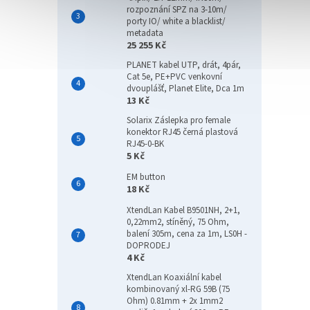
rozpoznání SPZ na 3-10m/
porty IO/ white a blacklist/
metadata
25 255 Kč
PLANET kabel UTP, drát, 4pár,
Cat 5e, PE+PVC venkovní
dvouplášť, Planet Elite, Dca 1m
13 Kč
Solarix Záslepka pro female
konektor RJ45 černá plastová
RJ45-0-BK
5 Kč
EM button
18 Kč
XtendLan Kabel B9501NH, 2+1,
0,22mm2, stíněný, 75 Ohm,
balení 305m, cena za 1m, LS0H -
DOPRODEJ
4 Kč
XtendLan Koaxiální kabel
kombinovaný xl-RG 59B (75
Ohm) 0.81mm + 2x 1mm2