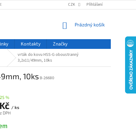
ODU
NOVINKY
VELKOOBCHOD
CZK
ČASTO KLADENÉ DOTAZY
Přihlášení
NÁKUPNÍ
Prázdný košík
KOŠÍK
inky
Kontakty
Značky
vrták do kovu HSS-G oboustranný
3,2x11/49mm, 10ks
/49mm, 10ks
B-26680
25 %
 Kč
/ ks
z DPH
dem