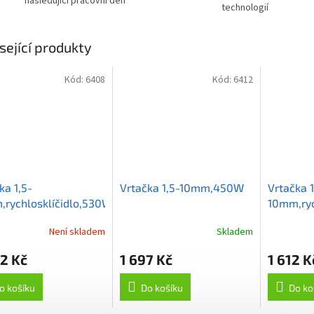
následující pracovní den
technologií
sející produkty
Kód:
6408
Kód:
6412
ka 1,5-
Vrtačka 1,5-10mm,450W
Vrtačka 1
rychlosklíčidlo,530W
10mm,ryc
Není skladem
Skladem
2 Kč
1 697 Kč
1 612 K
o košíku
Do košíku
Do ko