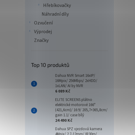
Hřebíkovačky
Náhradní díly
Ozvučení
Výprodej
Značky
Top 10 produktů
Dahua NVR Smart 16xIP/
16Mpix/ 256Mbps/ 2xHDD/
1xLAN/ AI by NVR
6 089 Kč
ELITE SCREENS plátno
elektrické motorové 166"
(421,6cm)/ 16:9/ 205,7×365,8cm/
gain 1.1/ case bílý
24 490 Kč
Dahua SPZ vjezdová kamera
4Mpix/ 2.7-12mm/ IR30m/