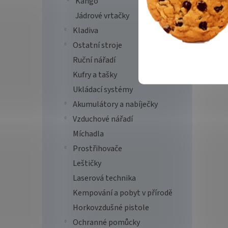
Kango
Jádrové vrtačky
Kladiva
Ostatní stroje
Ruční nářadí
Kufry a tašky
Ukládací systémy
Akumulátory a nabíječky
Vzduchové nářadí
Míchadla
Prostřihovače
Leštičky
Laserová technika
Kempování a pobyt v přírodě
Horkovzdušné pistole
Ochranné pomůcky