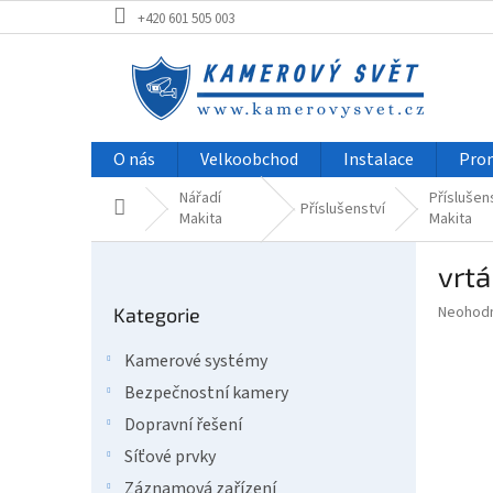
Přejít
+420 601 505 003
na
obsah
O nás
Velkoobchod
Instalace
Pro
Nářadí
Příslušen
Domů
Příslušenství
Makita
Makita
P
vrt
o
Přeskočit
s
Průměr
Neohod
Kategorie
kategorie
t
hodnoce
r
produkt
Kamerové systémy
a
je
Bezpečnostní kamery
0,0
n
z
n
Dopravní řešení
5
í
Síťové prvky
hvězdič
p
Záznamová zařízení