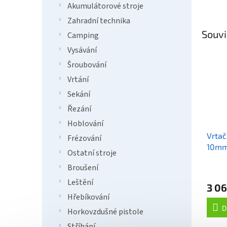
Akumulátorové stroje
Zahradní technika
Souvi
Camping
Vysávání
Šroubování
Vrtání
Sekání
Řezání
Hoblování
Vrtač
Frézování
10mm,
Ostatní stroje
Broušení
Leštění
3 06
Hřebíkování
D
Horkovzdušné pistole
Stříhání