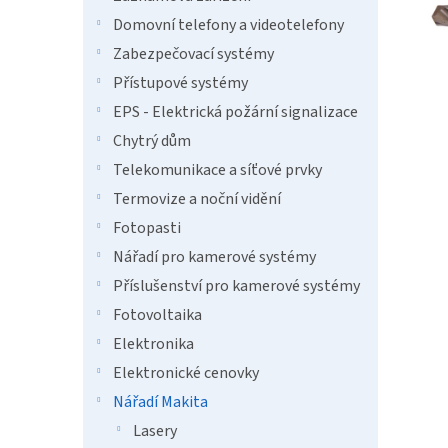
a
n
Domovní telefony a videotelefony
e
Zabezpečovací systémy
l
Přístupové systémy
EPS - Elektrická požární signalizace
Chytrý dům
Telekomunikace a síťové prvky
Termovize a noční vidění
Fotopasti
Nářadí pro kamerové systémy
Příslušenství pro kamerové systémy
Fotovoltaika
Elektronika
Elektronické cenovky
Nářadí Makita
Lasery