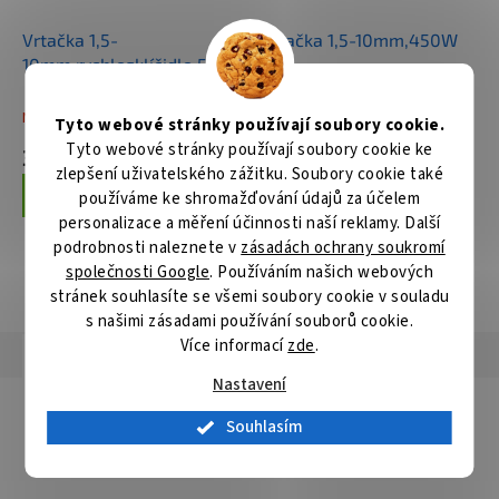
Vrtačka 1,5-
Vrtačka 1,5-10mm,450W
10mm,rychlosklíčidlo,530W
Není skladem
Skladem
Tyto webové stránky používají soubory cookie.
Tyto webové stránky používají soubory cookie ke
3 062 Kč
1 697 Kč
zlepšení uživatelského zážitku. Soubory cookie také
používáme ke shromažďování údajů za účelem
Do košíku
Do košíku
personalizace a měření účinnosti naší reklamy. Další
podrobnosti naleznete v
zásadách ochrany soukromí
společnosti Google
. Používáním našich webových
ZOBRAZIT VŠECHNY SOUVISEJÍCÍ PRODUKTY
stránek souhlasíte se všemi soubory cookie v souladu
s našimi zásadami používání souborů cookie.
Více informací
zde
.
Popis
Hodnocení
Diskuze
Nastavení
Detailní popis produktu
Souhlasím
Oboustranně použitelný vrták do kovu HSS-G.