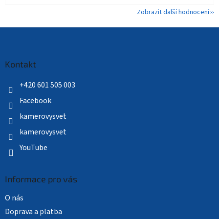
Zobrazit další hodnocení
Z
á
p
a
Kontakt
t
í
+420 601 505 003
Facebook
kamerovysvet
kamerovysvet
YouTube
Informace pro vás
O nás
Doprava a platba