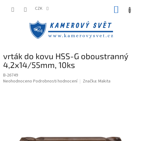
Přejít
NÁKUP
na
CZK
obsah
KOŠÍK
vrták do kovu HSS-G oboustranný
4,2x14/55mm, 10ks
B-26749
Průměrné
Neohodnoceno
Podrobnosti hodnocení
Značka:
Makita
hodnocení
produktu
je
0,0
z
5
hvězdiček.