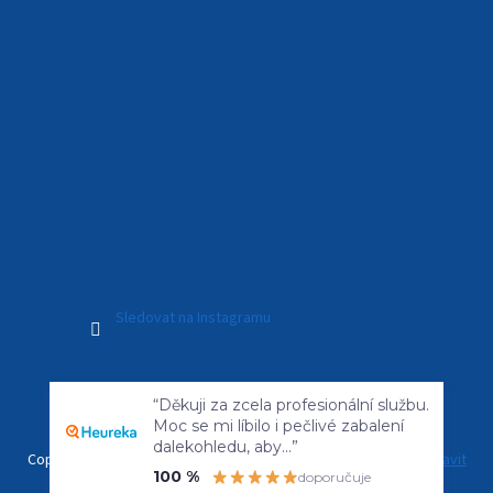
Sledovat na Instagramu
Vytvořil Shoptet Premium
“Děkuji za zcela profesionální službu.
Moc se mi líbilo i pečlivé zabalení
dalekohledu, aby...”
Copyright 2026
Kamerový Svět
. Všechna práva vyhrazena.
Upravit
100 %
doporučuje
nastavení cookies