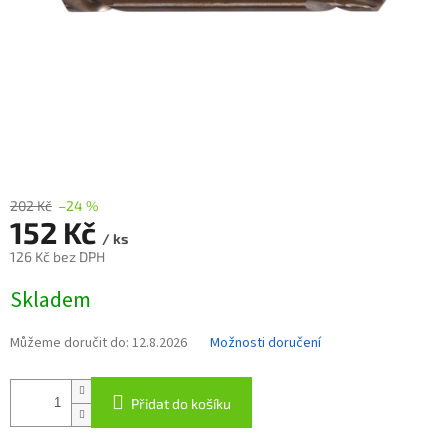
202 Kč
–24 %
152 Kč
/ ks
126 Kč bez DPH
Měrná
Skladem
cena:
Můžeme doručit do:
12.8.2026
Možnosti doručení
Přidat do košíku